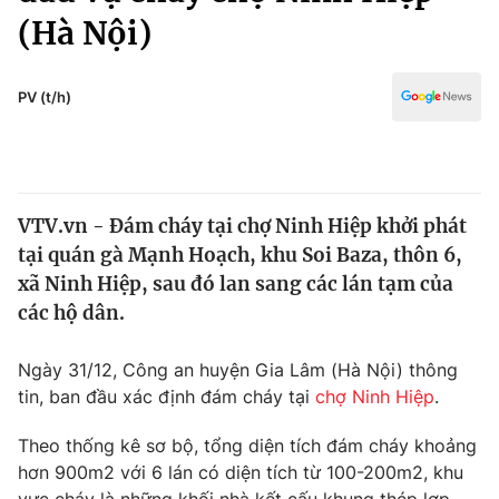
Chính trị
(Hà Nội)
Truyền hình
Văn hóa - Giải trí
Xã hội
Y tế
PV (t/h)
Đời sống
Pháp luật
Công nghệ
Giáo dục
Y tế
VTV.vn - Đám cháy tại chợ Ninh Hiệp khởi phát
tại quán gà Mạnh Hoạch, khu Soi Baza, thôn 6,
Thế giới
xã Ninh Hiệp, sau đó lan sang các lán tạm của
Tin tức
các hộ dân.
Kinh tế
Thế giới đó đây
Ngày 31/12, Công an huyện Gia Lâm (Hà Nội) thông
Tài chính
Dữ liệu và đời sống
tin, ban đầu xác định đám cháy tại
chợ Ninh Hiệp
.
Câu chuyện quốc tế
Thị trường
Theo thống kê sơ bộ, tổng diện tích đám cháy khoảng
Truyền hình
Góc doanh nghiệp
hơn 900m2 với 6 lán có diện tích từ 100-200m2, khu