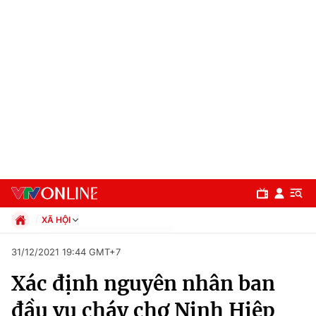
XÃ HỘI
Chính trị
31/12/2021 19:44 GMT+7
Xã hội
Xác định nguyên nhân ban
Pháp luật
Chuyên mục
Kinh tế
đầu vụ cháy chợ Ninh Hiệp
Thể thao