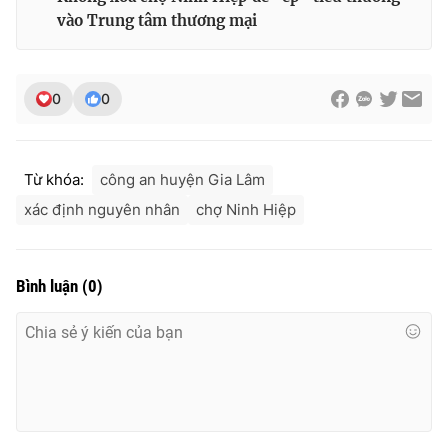
Ðiện thoại Thời báo VTV:
024.66 897 897
vào Trung tâm thương mại
Email:
toasoan@vtv.vn
Liên hệ quảng cáo:
024-7300.7108
0
0
Từ khóa:
công an huyện Gia Lâm
xác định nguyên nhân
chợ Ninh Hiệp
Bình luận
(
0
)
® Cấm sao chép dưới mọi hình thức nếu không có sự chấp
thuận bằng văn bản. Ghi rõ nguồn VTV.vn khi phát hành lại
thông tin từ website này.