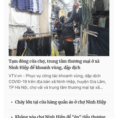
THỜI BÁO VTV
Theo dõi báo trên
Tạm đóng cửa chợ, trung tâm thương mại ở xã
Cơ quan chủ quản:
Đài Truyền hình Việt Nam
Ninh Hiệp để khoanh vùng, dập dịch
Cơ quan báo chí:
Thời báo VTV
VTV.vn - Phục vụ công tác khoanh vùng, dập dịch
Giấy phép hoạt động báo in và báo điện tử số 483/GP-BTTTT
COVID-19 trên địa bàn xã Ninh Hiệp, huyện Gia Lâm,
cấp ngày 29/12/2023
TP Hà Nội, chợ vải và trung tâm thương mại tại xã...
Tổng Biên tập:
Vũ Thanh Thủy
Phó Tổng Biên tập:
Nguyễn Thị Mỹ Hạnh, Phạm Quốc Thắng,
Cháy lớn tại cửa hàng quần áo ở chợ Ninh Hiệp
Nguyễn Trọng Ninh
Tổng đài VTV:
024.38 355 931 - 024.38 355 932
Không xóa chợ Ninh Hiệp để "ép" tiểu thương