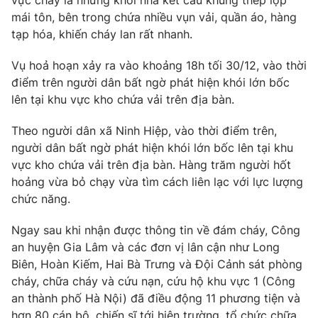
vực cháy là những khối nhà kết cấu khung thép lợp
Phim VTV
Giải trí
mái tôn, bên trong chứa nhiều vụn vải, quần áo, hàng
Hậu trường
tạp hóa, khiến cháy lan rất nhanh.
Điện ảnh
Đời sống
Nhân vật
Vụ hoả hoạn xảy ra vào khoảng 18h tối 30/12, vào thời
Âm nhạc
điểm trên người dân bất ngờ phát hiện khói lớn bốc
Du lịch
Khán giả
Giáo dục
lên tại khu vực kho chứa vải trên địa bàn.
Sao
Làm đẹp
Giải sao mai
Tuyển sinh
Theo người dân xã Ninh Hiệp, vào thời điểm trên,
Công nghệ
Chất lượng cuộc sống
người dân bất ngờ phát hiện khói lớn bốc lên tại khu
Học trực tuyến
vực kho chứa vải trên địa bàn. Hàng trăm người hốt
Hitech Công nghệ tương lai
Giao lưu trực tuyến
hoảng vừa bỏ chạy vừa tìm cách liên lạc với lực lượng
Sản phẩm
chức năng.
Lịch phát sóng
Thị trường
Ngay sau khi nhận được thông tin về đám cháy, Công
an huyện Gia Lâm và các đơn vị lân cận như Long
Tư vấn
Biên, Hoàn Kiếm, Hai Bà Trưng và Đội Cảnh sát phòng
Chuyên mục khác
cháy, chữa cháy và cứu nạn, cứu hộ khu vực 1 (Công
an thành phố Hà Nội) đã điều động 11 phương tiện và
Emagazine
Podcast
hơn 80 cán bộ, chiến sĩ tới hiện trường, tổ chức chữa