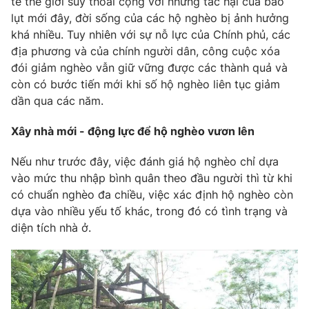
tế thế giới suy thoái cộng với những tác hại của bão
lụt mới đây, đời sống của các hộ nghèo bị ảnh hưởng
khá nhiều. Tuy nhiên với sự nỗ lực của Chính phủ, các
địa phương và của chính người dân, công cuộc xóa
THỜI BÁO VTV
đói giảm nghèo vẫn giữ vững được các thành quả và
còn có bước tiến mới khi số hộ nghèo liên tục giảm
dần qua các năm.
Theo dõi báo trên
Xây nhà mới - động lực để hộ nghèo vươn lên
Cơ quan chủ quản:
Đài Truyền hình Việt Nam
Nếu như trước đây, việc đánh giá hộ nghèo chỉ dựa
Cơ quan báo chí:
Thời báo VTV
vào mức thu nhập bình quân theo đầu người thì từ khi
Giấy phép hoạt động báo in và báo điện tử số 483/GP-BTTTT
có chuẩn nghèo đa chiều, việc xác định hộ nghèo còn
cấp ngày 29/12/2023
dựa vào nhiều yếu tố khác, trong đó có tình trạng và
Tổng Biên tập:
Vũ Thanh Thủy
diện tích nhà ở.
Phó Tổng Biên tập:
Nguyễn Thị Mỹ Hạnh, Phạm Quốc Thắng,
Nguyễn Trọng Ninh
Tổng đài VTV:
024.38 355 931 - 024.38 355 932
Ðiện thoại Thời báo VTV:
024.66 897 897