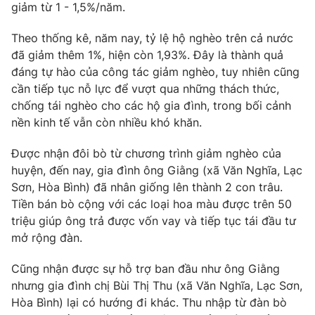
Phim VTV
giảm từ 1 - 1,5%/năm.
Giải trí
Hậu trường
Theo thống kê, năm nay, tỷ lệ hộ nghèo trên cả nước
Điện ảnh
đã giảm thêm 1%, hiện còn 1,93%. Đây là thành quả
Đời sống
Nhân vật
đáng tự hào của công tác giảm nghèo, tuy nhiên cũng
Âm nhạc
Du lịch
Khán giả
cần tiếp tục nỗ lực để vượt qua những thách thức,
Giáo dục
Sao
chống tái nghèo cho các hộ gia đình, trong bối cảnh
Làm đẹp
Giải sao mai
nền kinh tế vẫn còn nhiều khó khăn.
Tuyển sinh
Công nghệ
Chất lượng cuộc sống
Được nhận đôi bò từ chương trình giảm nghèo của
Học trực tuyến
Hitech Công nghệ tương lai
huyện, đến nay, gia đình ông Giằng (xã Văn Nghĩa, Lạc
Giao lưu trực tuyến
Sơn, Hòa Bình) đã nhân giống lên thành 2 con trâu.
Sản phẩm
Tiền bán bò cộng với các loại hoa màu được trên 50
Lịch phát sóng
triệu giúp ông trả được vốn vay và tiếp tục tái đầu tư
Thị trường
mở rộng đàn.
Tư vấn
Cũng nhận được sự hỗ trợ ban đầu như ông Giằng
Chuyên mục khác
nhưng gia đình chị Bùi Thị Thu (xã Văn Nghĩa, Lạc Sơn,
Emagazine
Podcast
Hòa Bình) lại có hướng đi khác. Thu nhập từ đàn bò