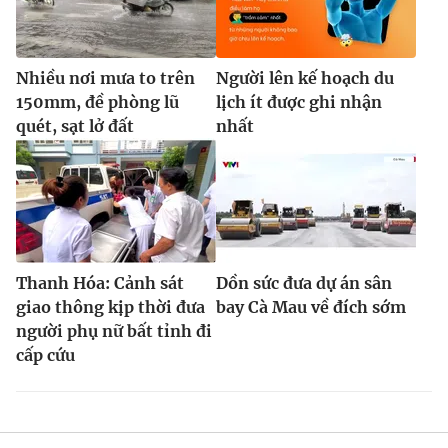
Nhiều nơi mưa to trên
Người lên kế hoạch du
150mm, đề phòng lũ
lịch ít được ghi nhận
quét, sạt lở đất
nhất
Thanh Hóa: Cảnh sát
Dồn sức đưa dự án sân
giao thông kịp thời đưa
bay Cà Mau về đích sớm
người phụ nữ bất tỉnh đi
cấp cứu