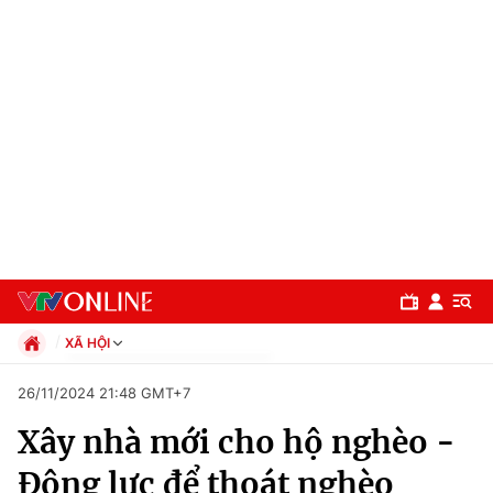
XÃ HỘI
Chính trị
26/11/2024 21:48 GMT+7
Xã hội
Xây nhà mới cho hộ nghèo -
Pháp luật
Chuyên mục
Kinh tế
Động lực để thoát nghèo
Thể thao