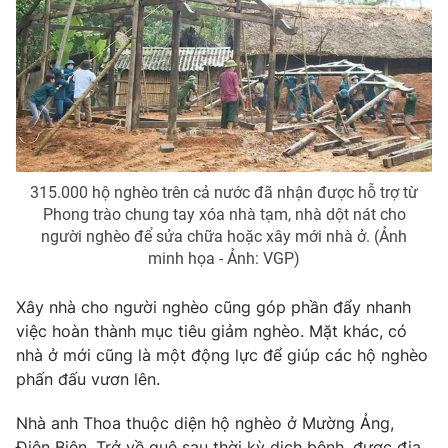
Email:
toasoan@vtv.vn
Liên hệ quảng cáo:
024-7300.7108
315.000 hộ nghèo trên cả nước đã nhận được hỗ trợ từ
Phong trào chung tay xóa nhà tạm, nhà dột nát cho
người nghèo để sửa chữa hoặc xây mới nhà ở. (Ảnh
minh họa - Ảnh: VGP)
Xây nhà cho người nghèo cũng góp phần đẩy nhanh
® Cấm sao chép dưới mọi hình thức nếu không có sự chấp
việc hoàn thành mục tiêu giảm nghèo. Mặt khác, có
thuận bằng văn bản. Ghi rõ nguồn VTV.vn khi phát hành lại
thông tin từ website này.
nhà ở mới cũng là một động lực để giúp các hộ nghèo
phấn đấu vươn lên.
Nhà anh Thoa thuộc diện hộ nghèo ở Mường Ảng,
Điện Biên. Trở về quê sau thời kỳ dịch bệnh, được địa