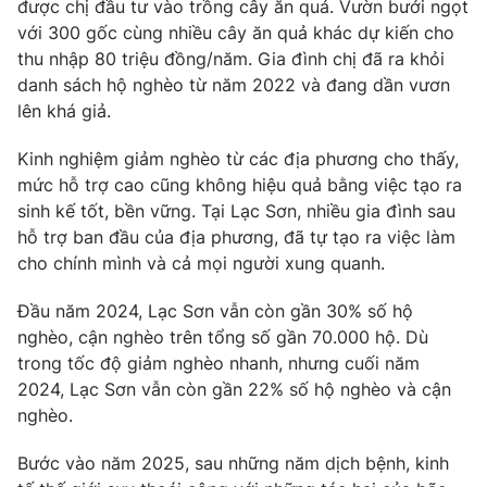
được chị đầu tư vào trồng cây ăn quả. Vườn bưởi ngọt
với 300 gốc cùng nhiều cây ăn quả khác dự kiến cho
Photo
Infographic
thu nhập 80 triệu đồng/năm. Gia đình chị đã ra khỏi
danh sách hộ nghèo từ năm 2022 và đang dần vươn
Video
Shorts video
lên khá giả.
Kinh nghiệm giảm nghèo từ các địa phương cho thấy,
VTV Money
VTV Thể thao
mức hỗ trợ cao cũng không hiệu quả bằng việc tạo ra
sinh kế tốt, bền vững. Tại Lạc Sơn, nhiều gia đình sau
VTV Sức khoẻ
Bất động sản
hỗ trợ ban đầu của địa phương, đã tự tạo ra việc làm
cho chính mình và cả mọi người xung quanh.
Thị trường 24h
Tấm lòng Việt
Đầu năm 2024, Lạc Sơn vẫn còn gần 30% số hộ
nghèo, cận nghèo trên tổng số gần 70.000 hộ. Dù
VTV4
Vươn mình bằng AI
trong tốc độ giảm nghèo nhanh, nhưng cuối năm
2024, Lạc Sơn vẫn còn gần 22% số hộ nghèo và cận
VTV9
VTV8
nghèo.
Bước vào năm 2025, sau những năm dịch bệnh, kinh
Liên hệ tòa soạn
English