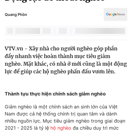
Chính trị
Truyền hình
Văn hóa - Giải trí
Quang Phồn
Xã hội
Y tế
Đời sống
Pháp luật
Công nghệ
Giáo dục
VTV.vn - Xây nhà cho người nghèo góp phần
Y tế
đẩy nhanh việc hoàn thành mục tiêu giảm
nghèo. Mặt khác, có nhà ở mới cũng là một động
Thế giới
lực để giúp các hộ nghèo phấn đấu vươn lên.
Tin tức
Kinh tế
Thành tựu thực hiện chính sách giảm nghèo
Thế giới đó đây
Tài chính
Dữ liệu và đời sống
Câu chuyện quốc tế
Giảm nghèo là một chính sách an sinh lớn của Việt
Thị trường
Nam được cả hệ thống chính trị quan tâm và dành
nhiều nguồn lực. Mục tiêu giảm nghèo trong giai đoạn
Truyền hình
Góc doanh nghiệp
2021 - 2025 là tỷ lệ
hộ nghèo
đa chiều duy trì mức