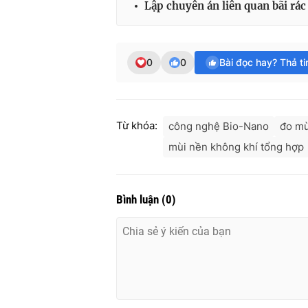
Lập chuyên án liên quan bãi rá
0
0
Bài đọc hay? Thả t
Từ khóa:
công nghệ Bio-Nano
đo mù
mùi nền không khí tổng hợp
Bình luận
(
0
)