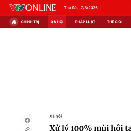
Thứ Sáu, 7/8/2026
CHÍNH TRỊ
XÃ HỘI
PHÁP LUẬT
THẾ GIỚI
Chính trị
Xã hội
Thế giới
Kinh tế
Tin tức
Tài chính
Thế giới đó đây
Thị trường
Câu chuyện quốc tế
Góc doanh nghiệp
Dữ liệu và đời sống
Xã hội
Xử lý 100% mùi hôi t