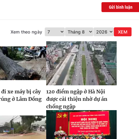
Gửi bình luận
Xem theo ngày
XEM
 đi xe máy bị cây
120 điểm ngập ở Hà Nội
trúng ở Lâm Đồng
được cải thiện nhờ dự án
chống ngập