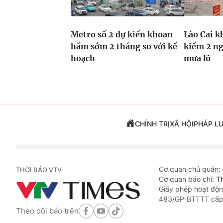
Metro số 2 dự kiến khoan
Lào Cai k
hầm sớm 2 tháng so với kế
kiếm 2 ng
hoạch
mưa lũ
CHÍNH TRỊ
XÃ HỘI
PHÁP L
Cơ quan chủ quản:
THỜI BÁO VTV
Cơ quan báo chí:
T
Giấy phép hoạt độn
483/GP-BTTTT cấp
Theo dõi báo trên