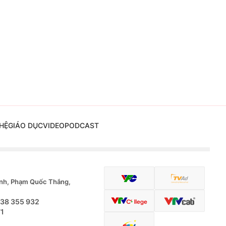
HỆ
GIÁO DỤC
VIDEO
PODCAST
nh, Phạm Quốc Thắng,
.38 355 932
71