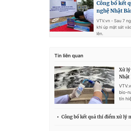
Công bố kết q
nghệ Nhật Bả
VTV.vn - Sau 7 ng
khi úp mặt sát và
lên.
Tin liên quan
Xử lý
Nhật
VTV.v
bio-n
tín hi
Công bố kết quả thí điểm xử lý