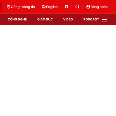
Cổng thông tin
English
Đăng nhập
CÔNG NGHỆ
GIÁO DỤC
VIDEO
PODCAST
VTV Money
VTV Thể thao
VTV Sức khoẻ
Bất động sản
Thị trường 24h
Tấm lòng Việt
Vươn mình bằng AI
VTV4
VTV8
VTV9
Lịch phát sóng
Giao lưu trực tuyến
Sự kiện