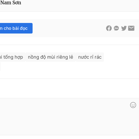
c Nam Sơn
im cho bài đọc
i tổng hợp
nồng độ mùi riêng lẻ
nước rỉ rác