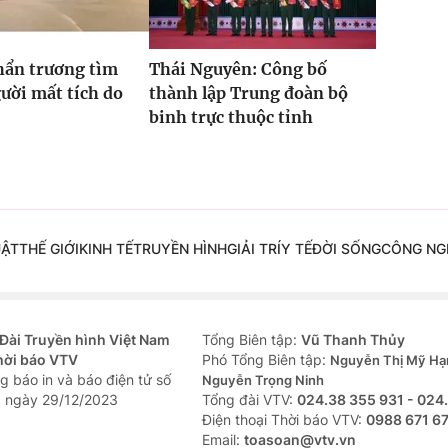
hẩn trương tìm
Thái Nguyên: Công bố
ười mất tích do
thành lập Trung đoàn bộ
binh trực thuộc tỉnh
UẬT
THẾ GIỚI
KINH TẾ
TRUYỀN HÌNH
GIẢI TRÍ
Y TẾ
ĐỜI SỐNG
CÔNG NG
Đài Truyền hình Việt Nam
Tổng Biên tập:
Vũ Thanh Thủy
hời báo VTV
Phó Tổng Biên tập:
Nguyễn Thị Mỹ Hạ
g báo in và báo điện tử số
Nguyễn Trọng Ninh
 ngày 29/12/2023
Tổng đài VTV:
024.38 355 931 - 024
Ðiện thoại Thời báo VTV:
0988 671 6
Email:
toasoan@vtv.vn