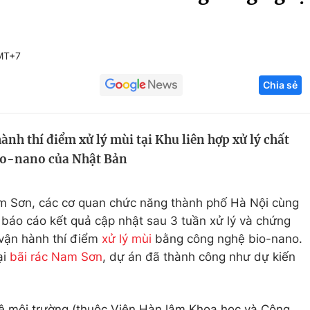
Góc ảnh
MT+7
Giáo dục
Công nghệ
Chia sẻ
Tuyển sinh
Hitech Công ng
Học trực tuyến
Sản phẩm
nh thí điểm xử lý mùi tại Khu liên hợp xử lý chất
g
Thị trường
io-nano của Nhật Bản
Tư vấn
Nam Sơn, các cơ quan chức năng thành phố Hà Nội cùng
báo cáo kết quả cập nhật sau 3 tuần xử lý và chứng
 vận hành thí điểm
xử lý mùi
bằng công nghệ bio-nano.
ại
bãi rác Nam Sơn
, dự án đã thành công như dự kiến
hệ môi trường (thuộc Viện Hàn lâm Khoa học và Công