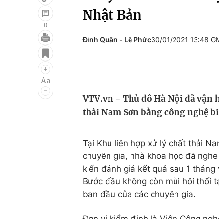
Nhật Bản
0
Đình Quân - Lê Phức
30/01/2021 13:48 G
Giải trí
Đời sống
Điện ảnh
Du lịch
Âm nhạc
Làm đẹp
VTV.vn - Thủ đô Hà Nội đã vận hà
Sao
Chất lượng cuộc sốn
thải Nam Sơn bằng công nghệ b
Tại Khu liên hợp xử lý chất thải 
chuyên gia, nhà khoa học đã nghe 
kiến đánh giá kết quả sau 1 tháng
Bước đầu không còn mùi hôi thối t
ban đầu của các chuyên gia.
Đơn vị kiểm định là Viện Công ng