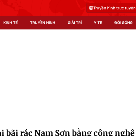
Truyền hình trực tuyến
KINH TẾ
TRUYỀN HÌNH
GIẢI TRÍ
Y TẾ
ĐỜI SỐNG
Pháp luật
Y tế
Truyền hình
Multimedia
Phim VTV
Video
Hậu trường
Shorts video
Nhân vật
Podcast
Khán giả
EMagazine
Giải sao mai
Photo
ại bãi rác Nam Sơn bằng công nghệ
Infographic