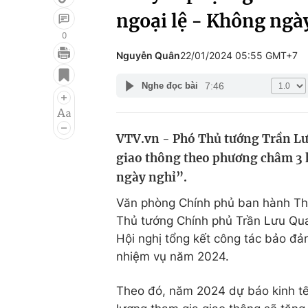
ngoại lệ - Không ngà
0
Nguyễn Quân
22/01/2024 05:55 GMT+7
Giải trí
Đời sống
7:46
Nghe đọc bài
Điện ảnh
Du lịch
Âm nhạc
Làm đẹp
VTV.vn - Phó Thủ tướng Trần Lưu
Sao
Chất lượng cuộc sốn
giao thông theo phương châm 3
ngày nghỉ”.
Văn phòng Chính phủ ban hành Th
Thủ tướng Chính phủ Trần Lưu Quan
Hội nghị tổng kết công tác bảo đảm
nhiệm vụ năm 2024.
Theo đó, năm 2024 dự báo kinh tế -