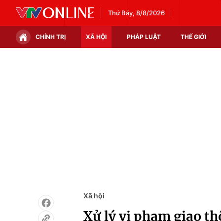
Thứ Bảy, 8/8/2026
CHÍNH TRỊ
XÃ HỘI
PHÁP LUẬT
THẾ GIỚI
Chính trị
Xã hội
Thế giới
Kinh tế
Tin tức
Tài chính
Thế giới đó đây
Thị trường
Câu chuyện quốc tế
Góc doanh nghiệp
Dữ liệu và đời sống
Xã hội
Xử lý vi phạm giao 