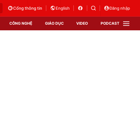
Cổng thông tin
English
Đăng nhập
CÔNG NGHỆ
GIÁO DỤC
VIDEO
PODCAST
VTV Money
VTV Thể thao
VTV Sức khoẻ
Bất động sản
Thị trường 24h
Tấm lòng Việt
Vươn mình bằng AI
VTV4
VTV8
VTV9
Lịch phát sóng
Giao lưu trực tuyến
Sự kiện