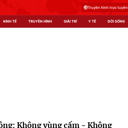
Truyền hình trực tuyến
KINH TẾ
TRUYỀN HÌNH
GIẢI TRÍ
Y TẾ
ĐỜI SỐNG
Pháp luật
Y tế
Truyền hình
Multimedia
Phim VTV
Video
Hậu trường
Shorts video
Nhân vật
Podcast
Khán giả
EMagazine
Giải sao mai
Photo
thông: Không vùng cấm - Không
Infographic