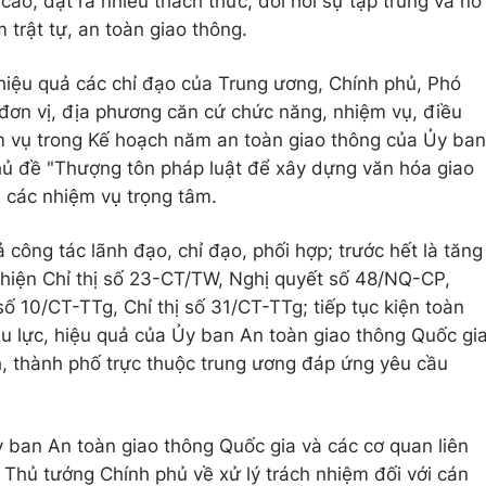
cao, đặt ra nhiều thách thức, đòi hỏi sự tập trung và nỗ
 trật tự, an toàn giao thông.
ó hiệu quả các chỉ đạo của Trung ương, Chính phủ, Phó
đơn vị, địa phương căn cứ chức năng, nhiệm vụ, điều
m vụ trong Kế hoạch năm an toàn giao thông của Ủy ban
hủ đề "Thượng tôn pháp luật để xây dựng văn hóa giao
ai các nhiệm vụ trọng tâm.
 công tác lãnh đạo, chỉ đạo, phối hợp; trước hết là tăng
 hiện Chỉ thị số 23-CT/TW, Nghị quyết số 48/NQ-CP,
ố 10/CT-TTg, Chỉ thị số 31/CT-TTg; tiếp tục kiện toàn
u lực, hiệu quả của Ủy ban An toàn giao thông Quốc gi
h, thành phố trực thuộc trung ương đáp ứng yêu cầu
y ban An toàn giao thông Quốc gia và các cơ quan liên
 Thủ tướng Chính phủ về xử lý trách nhiệm đối với cán