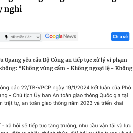
y nghỉ
Góc ảnh
Giáo dục
Công nghệ
Chia sẻ
Tuyển sinh
Hitech Công ng
Học trực tuyến
Sản phẩm
 Quang yêu cầu Bộ Công an tiếp tục xử lý vi phạm
g
Thị trường
 không: “Không vùng cấm - Không ngoại lệ - Không
Tư vấn
ông báo 22/TB-VPCP ngày 19/1/2024 kết luận của Phó
g - Chủ tịch Ủy ban An toàn giao thông Quốc gia tại
 trật tự, an toàn giao thông năm 2023 và triển khai
 xã hội sẽ tiếp tục tăng trưởng, nhu cầu vận tải và lưu