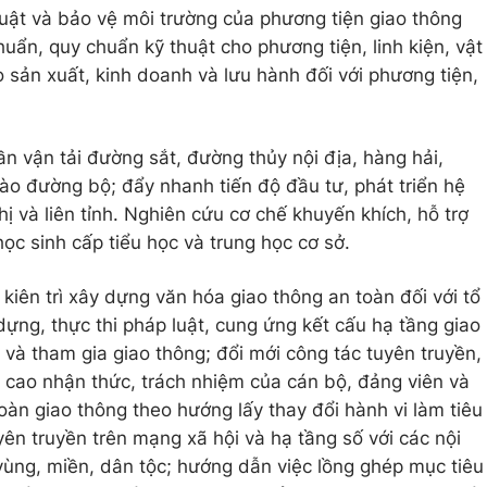
uật và bảo vệ môi trường của phương tiện giao thông
huẩn, quy chuẩn kỹ thuật cho phương tiện, linh kiện, vật
ho sản xuất, kinh doanh và lưu hành đối với phương tiện,
hần vận tải đường sắt, đường thủy nội địa, hàng hải,
o đường bộ; đẩy nhanh tiến độ đầu tư, phát triển hệ
hị và liên tỉnh. Nghiên cứu cơ chế khuyến khích, hỗ trợ
học sinh cấp tiểu học và trung học cơ sở.
kiên trì xây dựng văn hóa giao thông an toàn đối với tổ
dựng, thực thi pháp luật, cung ứng kết cấu hạ tầng giao
i và tham gia giao thông; đổi mới công tác tuyên truyền,
g cao nhận thức, trách nhiệm của cán bộ, đảng viên và
oàn giao thông theo hướng lấy thay đổi hành vi làm tiêu
ên truyền trên mạng xã hội và hạ tầng số với các nội
ùng, miền, dân tộc; hướng dẫn việc lồng ghép mục tiêu