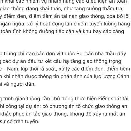
iển khai các nhiệm vụ nhằm nâng cao điều kiện an toàn
 giao thông đang khai thác, như tăng cường thẩm tra,
ý điểm đen, điểm tiềm ẩn tai nạn giao thông, xóa bỏ lối
 ngăn ngừa, xử lý hoạt động lấn chiếm tuyến luồng hàng
n toàn tĩnh không đường tiếp cận và khu bay các cảng
p trung chỉ đạo các đơn vị thuộc Bộ, các nhà thầu đẩy
 các dự án đầu tư kết cấu hạ tầng giao thông trọng
c - Nam; kịp thời rà soát, xử lý các điểm đen, điểm tiềm
nh khi nhận được thông tin phản ánh của lực lượng Cảnh
í và người dân.
 trình giao thông cần chủ động thực hiện kiểm soát tải
thi công tại dự án; có phương án tổ chức giao thông an
ng khắc phục ùn tắc giao thông, không để xảy ra mất an
 sự cố trên tuyến.