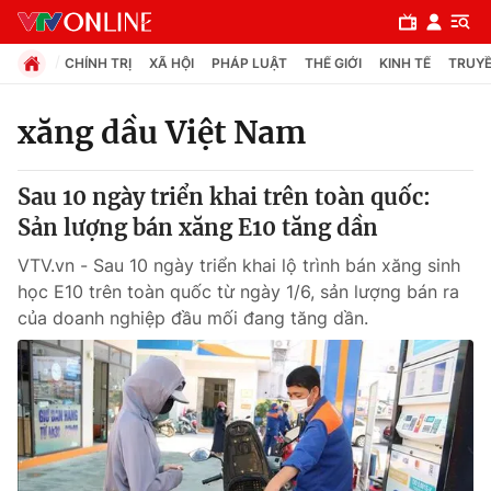
CHÍNH TRỊ
XÃ HỘI
PHÁP LUẬT
THẾ GIỚI
KINH TẾ
TRUYỀ
xăng dầu Việt Nam
Chuyên mục
Sau 10 ngày triển khai trên toàn quốc:
Chính trị
Sản lượng bán xăng E10 tăng dần
VTV.vn - Sau 10 ngày triển khai lộ trình bán xăng sinh
Xã hội
học E10 trên toàn quốc từ ngày 1/6, sản lượng bán ra
của doanh nghiệp đầu mối đang tăng dần.
Pháp luật
Y tế
Thế giới