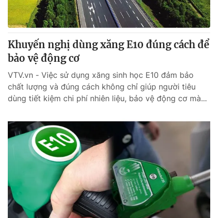
Giấy phép hoạt động báo in và báo điện tử số 483/GP-BTTTT
cấp ngày 29/12/2023
Tổng Biên tập:
Vũ Thanh Thủy
Khuyến nghị dùng xăng E10 đúng cách để
Phó Tổng Biên tập:
Nguyễn Thị Mỹ Hạnh, Phạm Quốc Thắng,
Nguyễn Trọng Ninh
bảo vệ động cơ
Tổng đài VTV:
024.38 355 931 - 024.38 355 932
VTV.vn - Việc sử dụng xăng sinh học E10 đảm bảo
Ðiện thoại Thời báo VTV:
024.66 897 897
chất lượng và đúng cách không chỉ giúp người tiêu
Email:
toasoan@vtv.vn
dùng tiết kiệm chi phí nhiên liệu, bảo vệ động cơ mà...
Liên hệ quảng cáo:
024-7300.7108