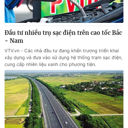
Thị trường 24h
Tấm lòng Việt
VTV4
Vươn mình bằng AI
Đầu tư nhiều trụ sạc điện trên cao tốc Bắc
VTV9
VTV8
- Nam
VTV.vn - Các nhà đầu tư đang khẩn trương triển khai
Liên hệ tòa soạn
English
xây dựng và đưa vào sử dụng hệ thống trạm sạc điện,
cung cấp nhiên liệu xanh cho phương tiện.
THỜI BÁO VTV
Theo dõi báo trên
Cơ quan chủ quản:
Đài Truyền hình Việt Nam
Cơ quan báo chí:
Thời báo VTV