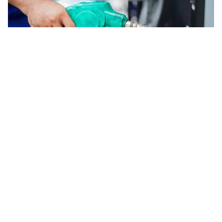
Tin mới
Video
Live
Emagazine
Trang chủ
Xăng E10 có thể rẻ hơn 20-30% so với
xăng khoáng và E5
VTV.vn - Theo đề xuất của Bộ Công Thương, từ
1/1/2026, tất cả phương tiện chạy xăng trên cả nước
sẽ chỉ dùng xăng sinh học E10.