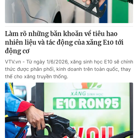
Giao lưu trực tuyến
Sản phẩm
Lịch phát sóng
Thị trường
Tư vấn
Làm rõ những băn khoăn về tiêu hao
Chuyên mục khác
nhiên liệu và tác động của xăng E10 tới
động cơ
Emagazine
Podcast
VTV.vn - Từ ngày 1/6/2026, xăng sinh học E10 sẽ chính
thức được phân phối, kinh doanh trên toàn quốc, thay
Photo
Infographic
thế cho xăng truyền thống.
Video
Shorts video
VTV Money
VTV Thể thao
VTV Sức khoẻ
Bất động sản