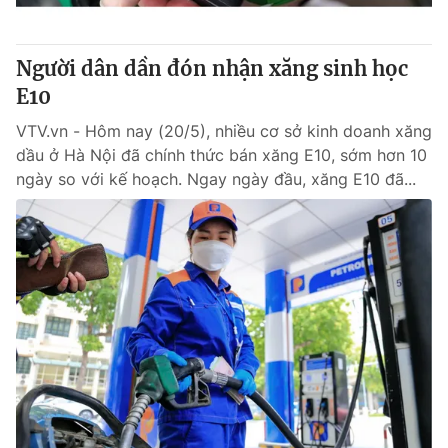
® Cấm sao chép dưới mọi hình thức nếu không có sự chấp
Người dân dần đón nhận xăng sinh học
thuận bằng văn bản. Ghi rõ nguồn VTV.vn khi phát hành lại
E10
thông tin từ website này.
VTV.vn - Hôm nay (20/5), nhiều cơ sở kinh doanh xăng
dầu ở Hà Nội đã chính thức bán xăng E10, sớm hơn 10
ngày so với kế hoạch. Ngay ngày đầu, xăng E10 đã...