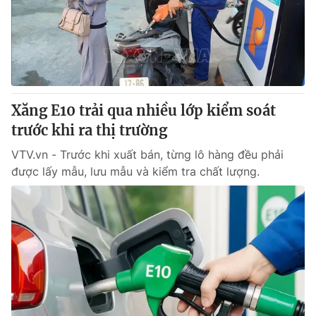
Tin tức
Kinh tế
Thế giới đó đây
Tài chính
Dữ liệu và đời sống
Câu chuyện quốc tế
Thị trường
Xăng E10 trải qua nhiều lớp kiểm soát
Truyền hình
Góc doanh nghiệp
trước khi ra thị trường
Phim VTV
Giải trí
VTV.vn - Trước khi xuất bán, từng lô hàng đều phải
Hậu trường
được lấy mẫu, lưu mẫu và kiểm tra chất lượng.
Điện ảnh
Đời sống
Nhân vật
Âm nhạc
Du lịch
Khán giả
Giáo dục
Sao
Làm đẹp
Giải sao mai
Tuyển sinh
Công nghệ
Chất lượng cuộc sống
Học trực tuyến
Hitech Công nghệ tương lai