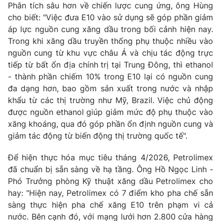
Phân tích sâu hơn về chiến lược cung ứng, ông Hùng
cho biết: "Việc đưa E10 vào sử dụng sẽ góp phần giảm
áp lực nguồn cung xăng dầu trong bối cảnh hiện nay.
Trong khi xăng dầu truyền thống phụ thuộc nhiều vào
nguồn cung từ khu vực châu Á và chịu tác động trực
tiếp từ bất ổn địa chính trị tại Trung Đông, thì ethanol
- thành phần chiếm 10% trong E10 lại có nguồn cung
đa dạng hơn, bao gồm sản xuất trong nước và nhập
khẩu từ các thị trường như Mỹ, Brazil. Việc chủ động
được nguồn ethanol giúp giảm mức độ phụ thuộc vào
xăng khoáng, qua đó góp phần ổn định nguồn cung và
giảm tác động từ biến động thị trường quốc tế".
Để hiện thực hóa mục tiêu tháng 4/2026, Petrolimex
đã chuẩn bị sẵn sàng về hạ tầng. Ông Hồ Ngọc Linh -
Phó Trưởng phòng Kỹ thuật xăng dầu Petrolimex cho
hay: "Hiện nay, Petrolimex có 7 điểm kho pha chế sẵn
sàng thực hiện pha chế xăng E10 trên phạm vi cả
nước. Bên cạnh đó, với mạng lưới hơn 2.800 cửa hàng