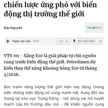
Chính trị
chiến lược ứng phó với biến
Truyền hình
động thị trường thế giới
Văn hóa - Giải trí
Xã hội
Y tế
Đời sống
Bảo Nguyên
Pháp luật
Công nghệ
Giáo dục
Nghe đọc bài
6:33
Y tế
VTV.vn - Xăng E10 là giải pháp tự chủ nguồn
Thế giới
cung trước biến động thế giới. Petrolimex dự
Tin tức
kiến thay thế xăng khoáng bằng E10 từ tháng
Kinh tế
4/2026.
Thế giới đó đây
Tài chính
Dữ liệu và đời sống
Câu chuyện quốc tế
Bức tranh năng lượng thế giới hiện nay đang chứng
Thị trường
kiến những biến động vô cùng mạnh mẽ. Xung đột leo
thang tại khu vực Trung Đông - nơi đóng vai trò huyết
Truyền hình
Góc doanh nghiệp
mạch của thị trường dầu mỏ - đã khiến nguồn cung