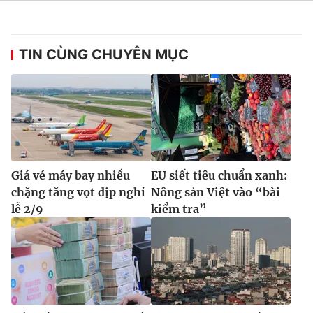
TIN CÙNG CHUYÊN MỤC
Giá vé máy bay nhiều
EU siết tiêu chuẩn xanh:
chặng tăng vọt dịp nghỉ
Nông sản Việt vào “bài
lễ 2/9
kiểm tra”