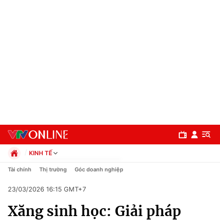
KINH TẾ
Chính trị
Tài chính
Thị trường
Góc doanh nghiệp
Xã hội
23/03/2026 16:15 GMT+7
Pháp luật
Chuyên mục
Kinh tế
Xăng sinh học: Giải pháp
Thể thao