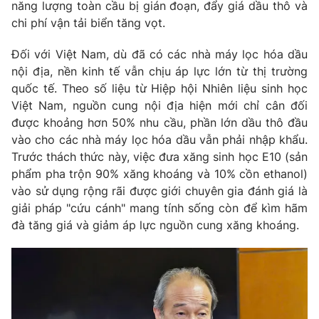
Phim VTV
năng lượng toàn cầu bị gián đoạn, đẩy giá dầu thô và
Giải trí
chi phí vận tải biển tăng vọt.
Hậu trường
Điện ảnh
Đối với Việt Nam, dù đã có các nhà máy lọc hóa dầu
Đời sống
Nhân vật
nội địa, nền kinh tế vẫn chịu áp lực lớn từ thị trường
Âm nhạc
Du lịch
quốc tế. Theo số liệu từ Hiệp hội Nhiên liệu sinh học
Khán giả
Giáo dục
Sao
Việt Nam, nguồn cung nội địa hiện mới chỉ cân đối
Làm đẹp
Giải sao mai
được khoảng hơn 50% nhu cầu, phần lớn dầu thô đầu
Tuyển sinh
Công nghệ
vào cho các nhà máy lọc hóa dầu vẫn phải nhập khẩu.
Chất lượng cuộc sống
Học trực tuyến
Trước thách thức này, việc đưa xăng sinh học E10 (sản
Hitech Công nghệ tương lai
phẩm pha trộn 90% xăng khoáng và 10% cồn ethanol)
Giao lưu trực tuyến
vào sử dụng rộng rãi được giới chuyên gia đánh giá là
Sản phẩm
giải pháp "cứu cánh" mang tính sống còn để kìm hãm
Lịch phát sóng
đà tăng giá và giảm áp lực nguồn cung xăng khoáng.
Thị trường
Tư vấn
Chuyên mục khác
Emagazine
Podcast