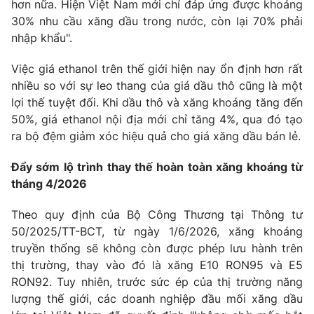
hơn nữa. Hiện Việt Nam mới chỉ đáp ứng được khoảng
30% nhu cầu xăng dầu trong nước, còn lại 70% phải
nhập khẩu".
THỜI BÁO VTV
Việc giá ethanol trên thế giới hiện nay ổn định hơn rất
nhiều so với sự leo thang của giá dầu thô cũng là một
lợi thế tuyệt đối. Khi dầu thô và xăng khoáng tăng đến
Theo dõi báo trên
50%, giá ethanol nội địa mới chỉ tăng 4%, qua đó tạo
ra bộ đệm giảm xóc hiệu quả cho giá xăng dầu bán lẻ.
Cơ quan chủ quản:
Đài Truyền hình Việt Nam
Đẩy sớm lộ trình thay thế hoàn toàn xăng khoáng từ
Cơ quan báo chí:
Thời báo VTV
tháng 4/2026
Giấy phép hoạt động báo in và báo điện tử số 483/GP-BTTTT
cấp ngày 29/12/2023
Theo quy định của Bộ Công Thương tại Thông tư
Tổng Biên tập:
Vũ Thanh Thủy
50/2025/TT-BCT, từ ngày 1/6/2026, xăng khoáng
Phó Tổng Biên tập:
Nguyễn Thị Mỹ Hạnh, Phạm Quốc Thắng,
truyền thống sẽ không còn được phép lưu hành trên
Nguyễn Trọng Ninh
thị trường, thay vào đó là xăng E10 RON95 và E5
Tổng đài VTV:
024.38 355 931 - 024.38 355 932
RON92. Tuy nhiên, trước sức ép của thị trường năng
Ðiện thoại Thời báo VTV:
024.66 897 897
lượng thế giới, các doanh nghiệp đầu mối xăng dầu