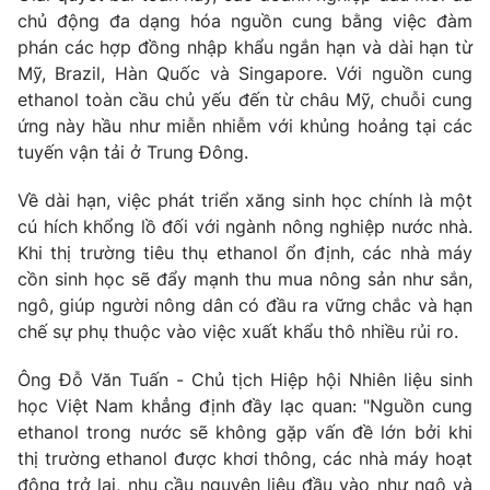
chủ động đa dạng hóa nguồn cung bằng việc đàm
phán các hợp đồng nhập khẩu ngắn hạn và dài hạn từ
Mỹ, Brazil, Hàn Quốc và Singapore. Với nguồn cung
ethanol toàn cầu chủ yếu đến từ châu Mỹ, chuỗi cung
ứng này hầu như miễn nhiễm với khủng hoảng tại các
tuyến vận tải ở Trung Đông.
Về dài hạn, việc phát triển xăng sinh học chính là một
cú hích khổng lồ đối với ngành nông nghiệp nước nhà.
Khi thị trường tiêu thụ ethanol ổn định, các nhà máy
cồn sinh học sẽ đẩy mạnh thu mua nông sản như sắn,
ngô, giúp người nông dân có đầu ra vững chắc và hạn
chế sự phụ thuộc vào việc xuất khẩu thô nhiều rủi ro.
Ông Đỗ Văn Tuấn - Chủ tịch Hiệp hội Nhiên liệu sinh
học Việt Nam khẳng định đầy lạc quan: "Nguồn cung
ethanol trong nước sẽ không gặp vấn đề lớn bởi khi
thị trường ethanol được khơi thông, các nhà máy hoạt
động trở lại, nhu cầu nguyên liệu đầu vào như ngô và