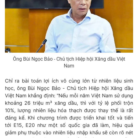
Photo
Infographic
Video
Shorts video
VTV Money
VTV Thể thao
Ông Bùi Ngọc Bảo - Chủ tịch Hiệp hội Xăng dầu Việt
VTV Sức khoẻ
Bất động sản
Nam
Chỉ ra bài toán lợi ích vô cùng lớn từ nhiên liệu sinh
Thị trường 24h
Tấm lòng Việt
học, ông Bùi Ngọc Bảo - Chủ tịch Hiệp hội Xăng dầu
Việt Nam khẳng định: "Nếu mỗi năm Việt Nam sử dụng
VTV4
Vươn mình bằng AI
khoảng 26 triệu m³ xăng dầu, thì với tỷ lệ phối trộn
10%, lượng nhiên liệu hóa thạch được thay thế là rất
VTV9
VTV8
đáng kể. Khi chương trình được triển khai tốt và tiến
tới E15, E20 như một số quốc gia đã làm, hiệu quả
giảm phụ thuộc vào nhiên liệu nhập khẩu sẽ còn rõ nét
Liên hệ tòa soạn
English