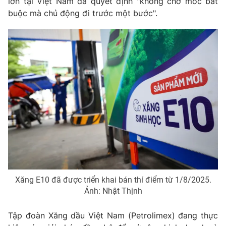
lớn tại Việt Nam đã quyết định "không chờ mốc bắt
Email:
toasoan@vtv.vn
buộc mà chủ động đi trước một bước".
Liên hệ quảng cáo:
024-7300.7108
® Cấm sao chép dưới mọi hình thức nếu không có sự chấp
thuận bằng văn bản. Ghi rõ nguồn VTV.vn khi phát hành lại
thông tin từ website này.
Xăng E10 đã được triển khai bán thí điểm từ 1/8/2025.
Ảnh: Nhật Thịnh
Tập đoàn Xăng dầu Việt Nam (Petrolimex) đang thực