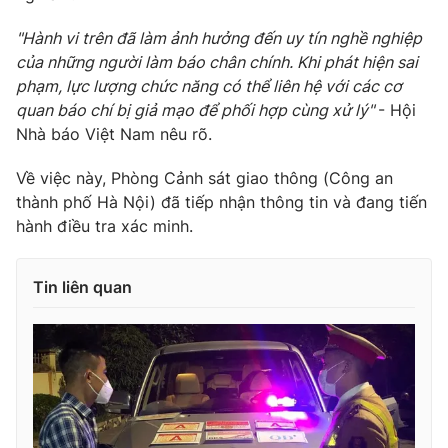
Photo
Infographic
"Hành vi trên đã làm ảnh hưởng đến uy tín nghề nghiệp
của những người làm báo chân chính. Khi phát hiện sai
phạm, lực lượng chức năng có thể liên hệ với các cơ
Video
Shorts video
quan báo chí bị giả mạo để phối hợp cùng xử lý"
- Hội
Nhà báo Việt Nam nêu rõ.
VTV Money
VTV Thể thao
Về việc này, Phòng Cảnh sát giao thông (Công an
thành phố Hà Nội) đã tiếp nhận thông tin và đang tiến
VTV Sức khoẻ
Bất động sản
hành điều tra xác minh.
Thị trường 24h
Tấm lòng Việt
Tin liên quan
VTV4
Vươn mình bằng AI
VTV9
VTV8
Liên hệ tòa soạn
English