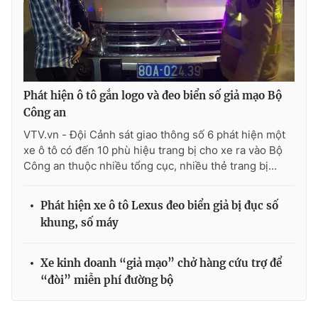
THỜI BÁO VTV
Phát hiện ô tô gắn logo và đeo biển số giả mạo Bộ
Công an
VTV.vn - Đội Cảnh sát giao thông số 6 phát hiện một
Theo dõi báo trên
xe ô tô có đến 10 phù hiệu trang bị cho xe ra vào Bộ
Công an thuộc nhiều tổng cục, nhiều thẻ trang bị...
Cơ quan chủ quản:
Đài Truyền hình Việt Nam
Cơ quan báo chí:
Thời báo VTV
Phát hiện xe ô tô Lexus đeo biển giả bị đục số
Giấy phép hoạt động báo in và báo điện tử số 483/GP-BTTTT
khung, số máy
cấp ngày 29/12/2023
Tổng Biên tập:
Vũ Thanh Thủy
Xe kinh doanh “giả mạo” chở hàng cứu trợ để
Phó Tổng Biên tập:
Nguyễn Thị Mỹ Hạnh, Phạm Quốc Thắng,
“đòi” miễn phí đường bộ
Nguyễn Trọng Ninh
Tổng đài VTV:
024.38 355 931 - 024.38 355 932