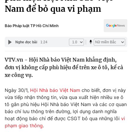
Chính trị
Nam để bỏ qua vi phạm
Truyền hình
Văn hóa - Giải trí
Xã hội
Y tế
Báo Pháp luật TP Hồ Chí Minh
Đời sống
Pháp luật
Công nghệ
Nghe đọc bài
1:24
Giáo dục
Y tế
VTV.vn - Hội Nhà báo Việt Nam khẳng định,
đơn vị không cấp phù hiệu để trên xe ô tô, kể cả
Thế giới
xe công vụ.
Tin tức
Kinh tế
Ngày 30/1,
Hội Nhà báo Việt Nam
cho biết, đơn vị này
Thế giới đó đây
vừa tiếp nhận thông tin, vừa qua xuất hiện nhiều xe ô
Tài chính
Dữ liệu và đời sống
tô gắn phù hiệu Hội Nhà báo Việt Nam và các cơ quan
Câu chuyện quốc tế
Thị trường
báo chí lưu thông trên đường, lợi dụng danh nghĩa
hoạt động báo chí để được CSGT bỏ qua những lỗi
vi
Truyền hình
Góc doanh nghiệp
phạm giao thông
.