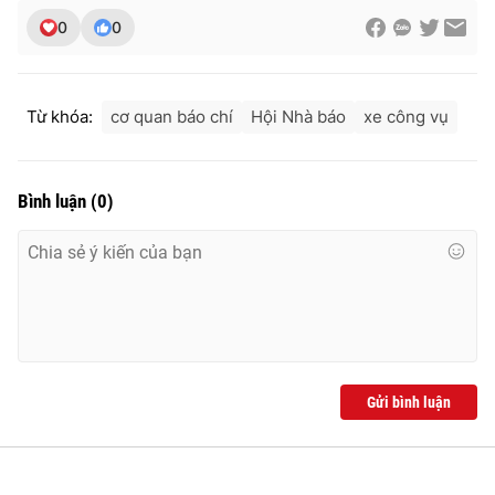
Ðiện thoại Thời báo VTV:
024.66 897 897
0
0
Email:
toasoan@vtv.vn
Liên hệ quảng cáo:
024-7300.7108
Từ khóa:
cơ quan báo chí
Hội Nhà báo
xe công vụ
Bình luận
(
0
)
® Cấm sao chép dưới mọi hình thức nếu không có sự chấp
Gửi bình luận
thuận bằng văn bản. Ghi rõ nguồn VTV.vn khi phát hành lại
thông tin từ website này.