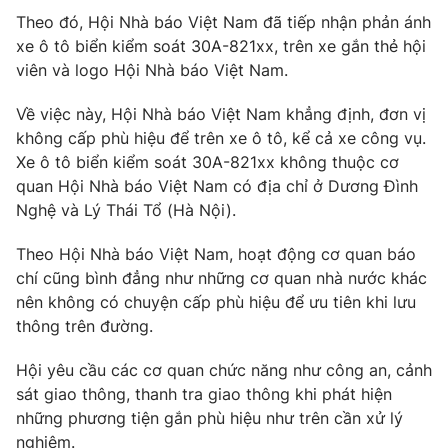
Phim VTV
Giải trí
Theo đó, Hội Nhà báo Việt Nam đã tiếp nhận phản ánh
Hậu trường
xe ô tô biển kiểm soát 30A-821xx, trên xe gắn thẻ hội
Điện ảnh
viên và logo Hội Nhà báo Việt Nam.
Đời sống
Nhân vật
Âm nhạc
Về việc này, Hội Nhà báo Việt Nam khẳng định, đơn vị
Du lịch
Khán giả
Giáo dục
không cấp phù hiệu để trên xe ô tô, kể cả xe công vụ.
Sao
Làm đẹp
Xe ô tô biển kiểm soát 30A-821xx không thuộc cơ
Giải sao mai
Tuyển sinh
quan Hội Nhà báo Việt Nam có địa chỉ ở Dương Đình
Công nghệ
Chất lượng cuộc sống
Nghệ và Lý Thái Tổ (Hà Nội).
Học trực tuyến
Hitech Công nghệ tương lai
Giao lưu trực tuyến
Theo Hội Nhà báo Việt Nam, hoạt động cơ quan báo
Sản phẩm
chí cũng bình đẳng như những cơ quan nhà nước khác
nên không có chuyện cấp phù hiệu để ưu tiên khi lưu
Lịch phát sóng
Thị trường
thông trên đường.
Tư vấn
Hội yêu cầu các cơ quan chức năng như công an, cảnh
Chuyên mục khác
sát giao thông, thanh tra giao thông khi phát hiện
những phương tiện gắn phù hiệu như trên cần xử lý
Emagazine
Podcast
nghiêm.