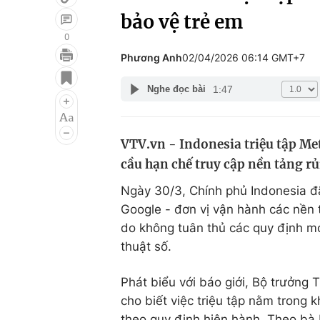
bảo vệ trẻ em
0
Phương Anh
02/04/2026 06:14 GMT+7
Giải trí
Đời sống
1:47
Nghe đọc bài
Điện ảnh
Du lịch
Âm nhạc
Làm đẹp
VTV.vn - Indonesia triệu tập Me
Sao
Chất lượng cuộc sốn
cầu hạn chế truy cập nền tảng rủi
Ngày 30/3, Chính phủ Indonesia đã
Google - đơn vị vận hành các nền
do không tuân thủ các quy định m
thuật số.
Phát biểu với báo giới, Bộ trưởng 
cho biết việc triệu tập nằm trong
theo quy định hiện hành. Theo bà 