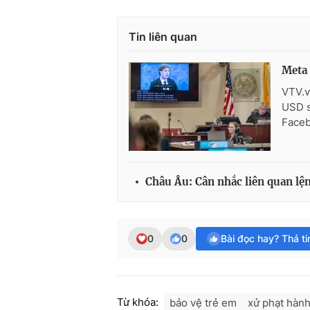
Tin liên quan
Meta 
VTV.v
USD s
Faceb
Châu Âu: Cân nhắc liên quan lệ
0
0
Bài đọc hay? Thả t
Từ khóa:
bảo vệ trẻ em
xử phạt hành