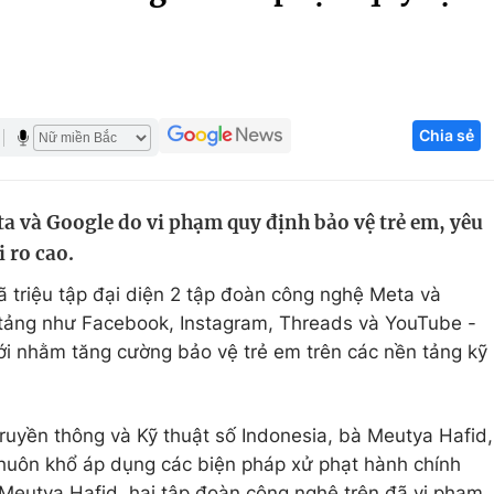
Góc ảnh
Giáo dục
Công nghệ
Chia sẻ
Tuyển sinh
Hitech Công ng
Học trực tuyến
Sản phẩm
ta và Google do vi phạm quy định bảo vệ trẻ em, yêu
g
Thị trường
 ro cao.
Tư vấn
 triệu tập đại diện 2 tập đoàn công nghệ Meta và
 tảng như Facebook, Instagram, Threads và YouTube -
ới nhằm tăng cường bảo vệ trẻ em trên các nền tảng kỹ
Truyền thông và Kỹ thuật số Indonesia, bà Meutya Hafid,
 khuôn khổ áp dụng các biện pháp xử phạt hành chính
Meutya Hafid, hai tập đoàn công nghệ trên đã vi phạm