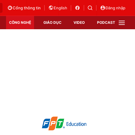
Cổng thông tin
English
Đăng nhập
CÔNG NGHỆ
GIÁO DỤC
VIDEO
PODCAST
VTV Money
VTV Thể thao
VTV Sức khoẻ
Bất động sản
Thị trường 24h
Tấm lòng Việt
Vươn mình bằng AI
VTV4
VTV8
VTV9
Lịch phát sóng
Giao lưu trực tuyến
Sự kiện