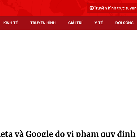
Truyền hình trực tuyến
KINH TẾ
TRUYỀN HÌNH
GIẢI TRÍ
Y TẾ
ĐỜI SỐNG
Pháp luật
Y tế
Truyền hình
Multimedia
Phim VTV
Video
Hậu trường
Shorts video
Nhân vật
Podcast
Khán giả
EMagazine
Giải sao mai
Photo
Meta và Google do vi phạm quy định
Infographic