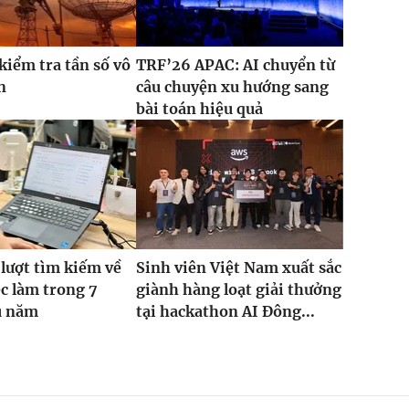
kiểm tra tần số vô
TRF’26 APAC: AI chuyển từ
n
câu chuyện xu hướng sang
bài toán hiệu quả
 lượt tìm kiếm về
Sinh viên Việt Nam xuất sắc
ệc làm trong 7
giành hàng loạt giải thưởng
u năm
tại hackathon AI Đông...