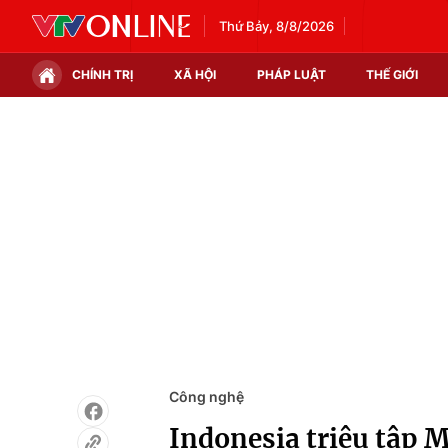
Thứ Bảy, 8/8/2026
CHÍNH TRỊ
XÃ HỘI
PHÁP LUẬT
THẾ GIỚI
Chính trị
Xã hội
Thế giới
Kinh tế
Tin tức
Tài chính
Thế giới đó đây
Thị trường
Câu chuyện quốc tế
Góc doanh nghiệp
Dữ liệu và đời sống
Công nghệ
Indonesia triệu tập 