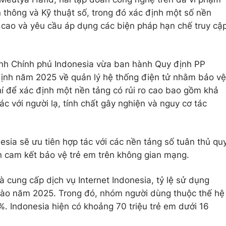
thông và Kỹ thuật số, trong đó xác định một số nền
o cao và yêu cầu áp dụng các biện pháp hạn chế truy cậ
cảnh Chính phủ Indonesia vừa ban hành Quy định PP
định năm 2025 về quản lý hệ thống điện tử nhằm bảo vệ
chí để xác định một nền tảng có rủi ro cao bao gồm khả
 với người lạ, tính chất gây nghiện và nguy cơ tác
ia sẽ ưu tiên hợp tác với các nền tảng số tuân thủ qu
ện cam kết bảo vệ trẻ em trên không gian mạng.
 cung cấp dịch vụ Internet Indonesia, tỷ lệ sử dụng
 vào năm 2025. Trong đó, nhóm người dùng thuộc thế hệ
8%. Indonesia hiện có khoảng 70 triệu trẻ em dưới 16