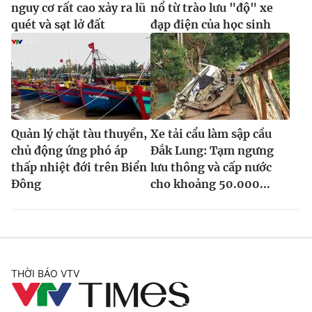
nguy cơ rất cao xảy ra lũ
nổ từ trào lưu "độ" xe
quét và sạt lở đất
đạp điện của học sinh
Quản lý chặt tàu thuyền,
Xe tải cẩu làm sập cầu
chủ động ứng phó áp
Đắk Lung: Tạm ngưng
thấp nhiệt đới trên Biển
lưu thông và cấp nước
Đông
cho khoảng 50.000...
THỜI BÁO VTV