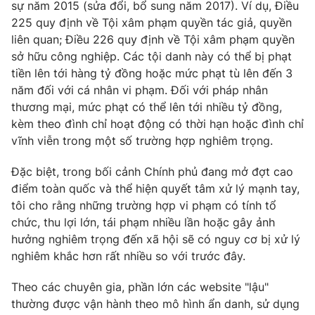
sự năm 2015 (sửa đổi, bổ sung năm 2017). Ví dụ, Điều
Ðiện thoại Thời báo VTV:
024.66 897 897
225 quy định về Tội xâm phạm quyền tác giả, quyền
Email:
toasoan@vtv.vn
liên quan; Điều 226 quy định về Tội xâm phạm quyền
Liên hệ quảng cáo:
024-7300.7108
sở hữu công nghiệp. Các tội danh này có thể bị phạt
tiền lên tới hàng tỷ đồng hoặc mức phạt tù lên đến 3
năm đối với cá nhân vi phạm. Đối với pháp nhân
thương mại, mức phạt có thể lên tới nhiều tỷ đồng,
kèm theo đình chỉ hoạt động có thời hạn hoặc đình chỉ
vĩnh viễn trong một số trường hợp nghiêm trọng.
Đặc biệt, trong bối cảnh Chính phủ đang mở đợt cao
điểm toàn quốc và thể hiện quyết tâm xử lý mạnh tay,
tôi cho rằng những trường hợp vi phạm có tính tổ
chức, thu lợi lớn, tái phạm nhiều lần hoặc gây ảnh
hưởng nghiêm trọng đến xã hội sẽ có nguy cơ bị xử lý
® Cấm sao chép dưới mọi hình thức nếu không có sự chấp
nghiêm khắc hơn rất nhiều so với trước đây.
thuận bằng văn bản. Ghi rõ nguồn VTV.vn khi phát hành lại
thông tin từ website này.
Theo các chuyên gia, phần lớn các website "lậu"
thường được vận hành theo mô hình ẩn danh, sử dụng