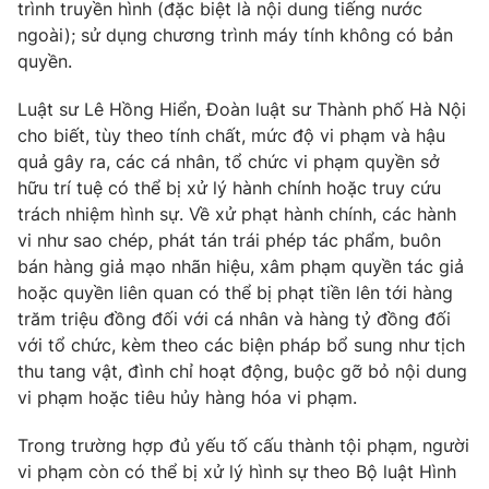
trình truyền hình (đặc biệt là nội dung tiếng nước
ngoài); sử dụng chương trình máy tính không có bản
quyền.
THỜI BÁO VTV
Luật sư Lê Hồng Hiển, Đoàn luật sư Thành phố Hà Nội
cho biết, tùy theo tính chất, mức độ vi phạm và hậu
quả gây ra, các cá nhân, tổ chức vi phạm quyền sở
hữu trí tuệ có thể bị xử lý hành chính hoặc truy cứu
Theo dõi báo trên
trách nhiệm hình sự. Về xử phạt hành chính, các hành
vi như sao chép, phát tán trái phép tác phẩm, buôn
bán hàng giả mạo nhãn hiệu, xâm phạm quyền tác giả
Cơ quan chủ quản:
Đài Truyền hình Việt Nam
hoặc quyền liên quan có thể bị phạt tiền lên tới hàng
Cơ quan báo chí:
Thời báo VTV
trăm triệu đồng đối với cá nhân và hàng tỷ đồng đối
Giấy phép hoạt động báo in và báo điện tử số 483/GP-BTTTT
với tổ chức, kèm theo các biện pháp bổ sung như tịch
cấp ngày 29/12/2023
thu tang vật, đình chỉ hoạt động, buộc gỡ bỏ nội dung
Tổng Biên tập:
Vũ Thanh Thủy
vi phạm hoặc tiêu hủy hàng hóa vi phạm.
Phó Tổng Biên tập:
Nguyễn Thị Mỹ Hạnh, Phạm Quốc Thắng,
Nguyễn Trọng Ninh
Trong trường hợp đủ yếu tố cấu thành tội phạm, người
Tổng đài VTV:
024.38 355 931 - 024.38 355 932
vi phạm còn có thể bị xử lý hình sự theo Bộ luật Hình