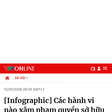
XÃ HỘI
Chính trị
12/05/2026 06:05 GMT+7
Xã hội
[Infographic] Các hành vi
Pháp luật
Chuyên mục
Kinh tế
nào xâm phạm quyền sở hữu
Thể thao