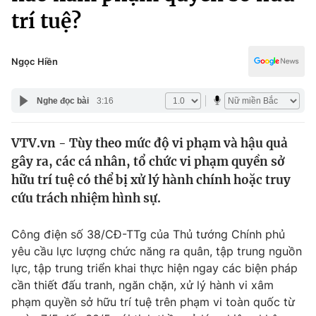
Chính trị
trí tuệ?
Truyền hình
Văn hóa - Giải trí
Xã hội
Y tế
Ngọc Hiền
Đời sống
Pháp luật
Công nghệ
Nghe đọc bài
3:16
Giáo dục
Y tế
VTV.vn - Tùy theo mức độ vi phạm và hậu quả
gây ra, các cá nhân, tổ chức vi phạm quyền sở
Thế giới
hữu trí tuệ có thể bị xử lý hành chính hoặc truy
Tin tức
cứu trách nhiệm hình sự.
Kinh tế
Thế giới đó đây
Công điện số 38/CĐ-TTg của Thủ tướng Chính phủ
Tài chính
Dữ liệu và đời sống
yêu cầu lực lượng chức năng ra quân, tập trung nguồn
Câu chuyện quốc tế
Thị trường
lực, tập trung triển khai thực hiện ngay các biện pháp
cần thiết đấu tranh, ngăn chặn, xử lý hành vi xâm
Truyền hình
Góc doanh nghiệp
phạm quyền sở hữu trí tuệ trên phạm vi toàn quốc từ