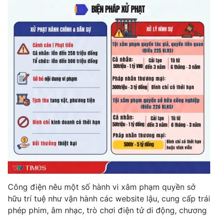
Photo
Infographic
Video
Shorts video
VTV Money
VTV Thể thao
VTV Sức khoẻ
Bất động sản
Thị trường 24h
Tấm lòng Việt
VTV4
Vươn mình bằng AI
VTV9
VTV8
Công điện nêu một số hành vi xâm phạm quyền sở
hữu trí tuệ như vận hành các website lậu, cung cấp trái
phép phim, âm nhạc, trò chơi điện tử di động, chương
Liên hệ tòa soạn
English