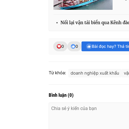
Nối lại vận tải biển qua Kênh đà
0
0
Bài đọc hay? Thả t
Từ khóa:
doanh nghiệp xuất khẩu
vậ
Bình luận
(
0
)