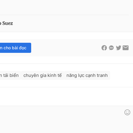
o Suez
im cho bài đọc
n tải biển
chuyên gia kinh tế
năng lực cạnh tranh