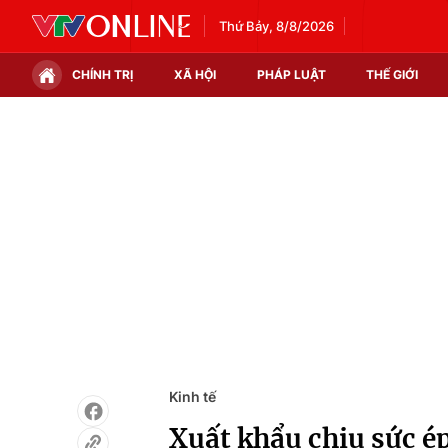
Thứ Bảy, 8/8/2026
CHÍNH TRỊ
XÃ HỘI
PHÁP LUẬT
THẾ GIỚI
Chính trị
Xã hội
Thế giới
Kinh tế
Tin tức
Tài chính
Thế giới đó đây
Thị trường
Câu chuyện quốc tế
Góc doanh nghiệp
Dữ liệu và đời sống
Kinh tế
Xuất khẩu chịu sức ép