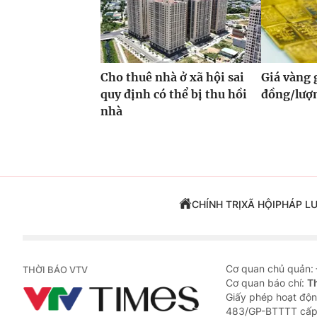
Cho thuê nhà ở xã hội sai
Giá vàng
quy định có thể bị thu hồi
đồng/lượ
nhà
CHÍNH TRỊ
XÃ HỘI
PHÁP L
Cơ quan chủ quản:
THỜI BÁO VTV
Cơ quan báo chí:
T
Giấy phép hoạt độn
483/GP-BTTTT cấp