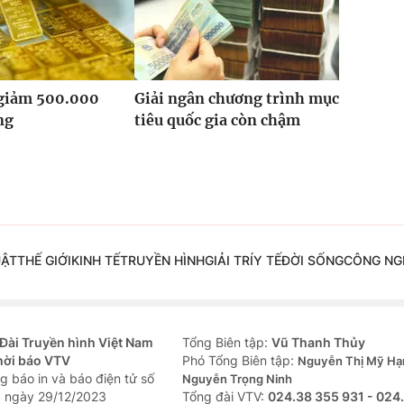
 giảm 500.000
Giải ngân chương trình mục
ng
tiêu quốc gia còn chậm
UẬT
THẾ GIỚI
KINH TẾ
TRUYỀN HÌNH
GIẢI TRÍ
Y TẾ
ĐỜI SỐNG
CÔNG NG
Đài Truyền hình Việt Nam
Tổng Biên tập:
Vũ Thanh Thủy
hời báo VTV
Phó Tổng Biên tập:
Nguyễn Thị Mỹ Hạ
g báo in và báo điện tử số
Nguyễn Trọng Ninh
 ngày 29/12/2023
Tổng đài VTV:
024.38 355 931 - 024