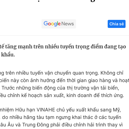
Góc ảnh
Chia sẻ
Giáo dục
Công nghệ
Tuyển sinh
Hitech Công ng
 tế tăng mạnh trên nhiều tuyến trọng điểm đang tạo
Học trực tuyến
Sản phẩm
 khẩu.
g
Thị trường
Tư vấn
ng trên nhiều tuyến vận chuyển quan trọng. Không chỉ
ễn biến này còn ảnh hưởng đến thời gian giao hàng và hoạ
Trước những biến động của thị trường vận tải biển,
ều chỉnh kế hoạch sản xuất, kinh doanh để thích ứng.
 nhiệm Hữu hạn VINAHE chủ yếu xuất khẩu sang Mỹ,
 do nhiều hãng tàu tạm ngưng khai thác ở các tuyến
âu Âu và Trung Đông phải điều chỉnh hải trình thay vì