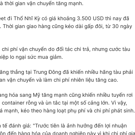
và thời gian vận chuyển tăng mạnh.
eet đi Thổ Nhĩ Kỳ có giá khoảng 3.500 USD thì nay đã
 Thời gian giao hàng cũng kéo dài gấp đôi, từ 30 ngày
chi phí vận chuyển do đối tác chi trả, nhưng cước tàu
iệp lo ngại sức mua giảm.
căng thẳng tại Trung Đông đã khiến nhiều hãng tàu phải
gian vận chuyển và làm chi phí nhiên liệu tăng cao.
àng hóa sang Mỹ tăng mạnh cũng khiến nhiều tuyến rơi
 container rỗng và ùn tắc tại một số cảng lớn. Vì vậy,
iá mạnh, kéo theo hàng loạt phụ phí và chi phí phát sinh.
 tế đánh giá: "Trước tiên là ảnh hưởng đến lợi nhuận
n đến hàng hóa của doanh nghiệp này vì khi chi phí gi