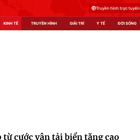
Truyền hình trực tuyến
KINH TẾ
TRUYỀN HÌNH
GIẢI TRÍ
Y TẾ
ĐỜI SỐNG
Pháp luật
Y tế
Truyền hình
Multimedia
Phim VTV
Video
Hậu trường
Shorts video
Nhân vật
Podcast
Khán giả
EMagazine
Giải sao mai
Photo
 từ cước vận tải biển tăng cao
Infographic