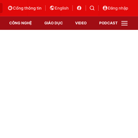
Cổng thông tin
English
Đăng nhập
CÔNG NGHỆ
GIÁO DỤC
VIDEO
PODCAST
VTV Money
VTV Thể thao
VTV Sức khoẻ
Bất động sản
Thị trường 24h
Tấm lòng Việt
Vươn mình bằng AI
VTV4
VTV8
VTV9
Lịch phát sóng
Giao lưu trực tuyến
Sự kiện