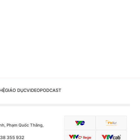
HỆ
GIÁO DỤC
VIDEO
PODCAST
nh, Phạm Quốc Thắng,
.38 355 932