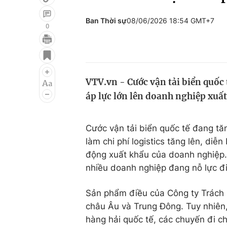
Ban Thời sự
08/06/2026 18:54 GMT+7
0
Giải trí
Đời sống
Điện ảnh
Du lịch
VTV.vn - Cước vận tải biển quốc
Âm nhạc
Làm đẹp
áp lực lớn lên doanh nghiệp xuất
Sao
Chất lượng cuộc sốn
Cước vận tải biển quốc tế đang tă
làm chi phí logistics tăng lên, di
động xuất khẩu của doanh nghiệp. 
nhiều doanh nghiệp đang nỗ lực đi
Sản phẩm điều của Công ty Trách
châu Âu và Trung Đông. Tuy nhiên,
hàng hải quốc tế, các chuyến đi ch