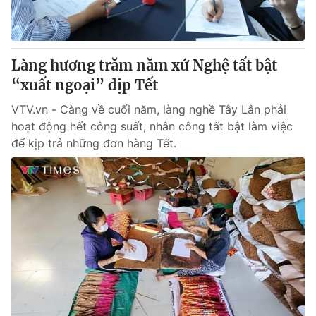
® Cấm sao chép dưới mọi hình thức nếu không có sự chấp
thuận bằng văn bản. Ghi rõ nguồn VTV.vn khi phát hành lại
Làng hương trăm năm xứ Nghệ tất bật
thông tin từ website này.
“xuất ngoại” dịp Tết
VTV.vn - Càng về cuối năm, làng nghề Tây Lân phải
hoạt động hết công suất, nhân công tất bật làm việc
để kịp trả những đơn hàng Tết.