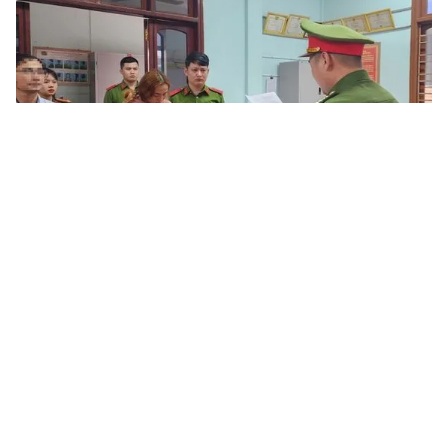
Tin mới
Video
Live
Emagazine
Trang chủ
Hai phụ nữ lừa xuất khẩu lao động sang
Trung Đông bán dâm
VTV.vn - Hai phụ nữ ở Quảng Bình đăng thông tin
tuyển lao động nữ qua Kuwait làm nhà hàng, giúp việc
nhưng thực chất là hoạt động mại dâm.