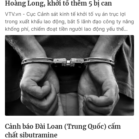
Hoàng Long, khởi tố thêm 5 bị can
VTV.vn - Cục Cảnh sát kinh tế khởi tố vụ án trục lợi
trong xuất khẩu lao động, bắt 5 lãnh đạo công ty nâng
khống phí, chiếm đoạt tiền người lao động yếu thế...
Cảnh báo Đài Loan (Trung Quốc) cấm
chất sibutramine