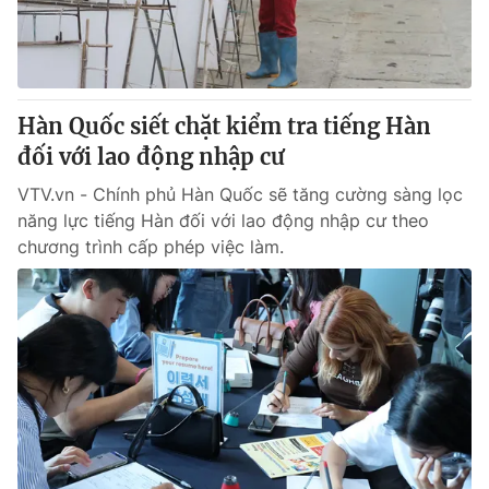
Giấy phép hoạt động báo in và báo điện tử số 483/GP-BTTTT
cấp ngày 29/12/2023
Tổng Biên tập:
Vũ Thanh Thủy
Phó Tổng Biên tập:
Nguyễn Thị Mỹ Hạnh, Phạm Quốc Thắng,
Hàn Quốc siết chặt kiểm tra tiếng Hàn
Nguyễn Trọng Ninh
Tổng đài VTV:
đối với lao động nhập cư
024.38 355 931 - 024.38 355 932
Ðiện thoại Thời báo VTV:
024.66 897 897
VTV.vn - Chính phủ Hàn Quốc sẽ tăng cường sàng lọc
Email:
toasoan@vtv.vn
năng lực tiếng Hàn đối với lao động nhập cư theo
Liên hệ quảng cáo:
024-7300.7108
chương trình cấp phép việc làm.