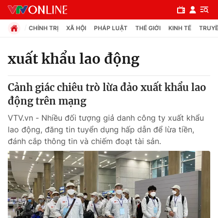
CHÍNH TRỊ
XÃ HỘI
PHÁP LUẬT
THẾ GIỚI
KINH TẾ
TRUYỀ
xuất khẩu lao động
Chuyên mục
Cảnh giác chiêu trò lừa đảo xuất khẩu lao
Chính trị
động trên mạng
VTV.vn - Nhiều đối tượng giả danh công ty xuất khẩu
Xã hội
lao động, đăng tin tuyển dụng hấp dẫn để lừa tiền,
đánh cắp thông tin và chiếm đoạt tài sản.
Pháp luật
Y tế
Thế giới