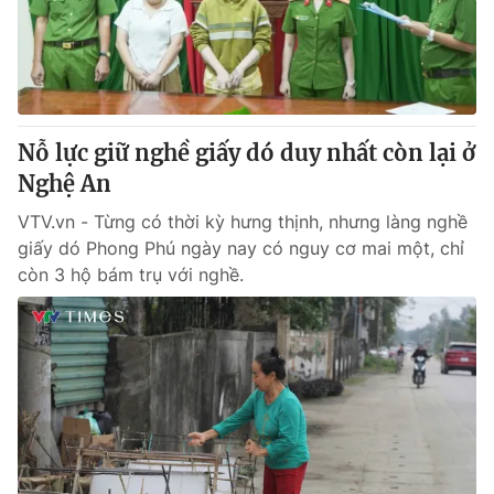
Thị trường 24h
Tấm lòng Việt
VTV4
Vươn mình bằng AI
VTV9
VTV8
Nỗ lực giữ nghề giấy dó duy nhất còn lại ở
Nghệ An
Liên hệ tòa soạn
English
VTV.vn - Từng có thời kỳ hưng thịnh, nhưng làng nghề
giấy dó Phong Phú ngày nay có nguy cơ mai một, chỉ
còn 3 hộ bám trụ với nghề.
THỜI BÁO VTV
Theo dõi báo trên
Cơ quan chủ quản:
Đài Truyền hình Việt Nam
Cơ quan báo chí:
Thời báo VTV