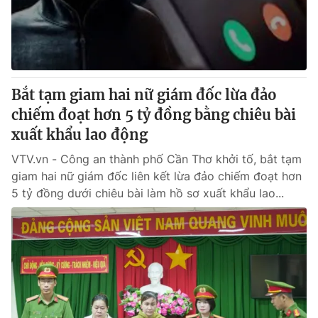
Giao lưu trực tuyến
Sản phẩm
Lịch phát sóng
Thị trường
Tư vấn
Bắt tạm giam hai nữ giám đốc lừa đảo
Chuyên mục khác
chiếm đoạt hơn 5 tỷ đồng bằng chiêu bài
Emagazine
Podcast
xuất khẩu lao động
VTV.vn - Công an thành phố Cần Thơ khởi tố, bắt tạm
Photo
Infographic
giam hai nữ giám đốc liên kết lừa đảo chiếm đoạt hơn
5 tỷ đồng dưới chiêu bài làm hồ sơ xuất khẩu lao...
Video
Shorts video
VTV Money
VTV Thể thao
VTV Sức khoẻ
Bất động sản