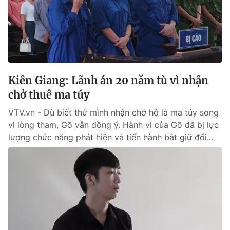
Tin tức
Kinh tế
Thế giới đó đây
Tài chính
Dữ liệu và đời sống
Câu chuyện quốc tế
Thị trường
Kiên Giang: Lãnh án 20 năm tù vì nhận
Truyền hình
Góc doanh nghiệp
chở thuê ma túy
Phim VTV
Giải trí
VTV.vn - Dù biết thứ mình nhận chở hộ là ma túy song
Hậu trường
vì lòng tham, Gõ vẫn đồng ý. Hành vi của Gõ đã bị lực
Điện ảnh
lượng chức năng phát hiện và tiến hành bắt giữ đối...
Đời sống
Nhân vật
Âm nhạc
Du lịch
Khán giả
Giáo dục
Sao
Làm đẹp
Giải sao mai
Tuyển sinh
Công nghệ
Chất lượng cuộc sống
Học trực tuyến
Hitech Công nghệ tương lai