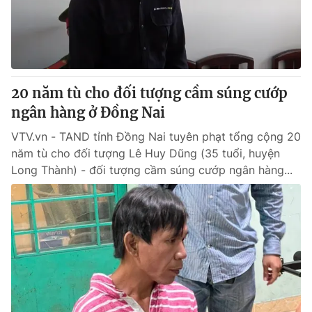
Giao lưu trực tuyến
Sản phẩm
Lịch phát sóng
Thị trường
Tư vấn
20 năm tù cho đối tượng cầm súng cướp
Chuyên mục khác
ngân hàng ở Đồng Nai
Emagazine
Podcast
VTV.vn - TAND tỉnh Đồng Nai tuyên phạt tổng cộng 20
năm tù cho đối tượng Lê Huy Dũng (35 tuổi, huyện
Photo
Infographic
Long Thành) - đối tượng cầm súng cướp ngân hàng...
Video
Shorts video
VTV Money
VTV Thể thao
VTV Sức khoẻ
Bất động sản