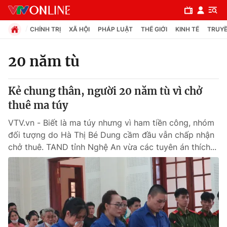
CHÍNH TRỊ
XÃ HỘI
PHÁP LUẬT
THẾ GIỚI
KINH TẾ
TRUYỀ
20 năm tù
Chuyên mục
Kẻ chung thân, người 20 năm tù vì chở
Chính trị
thuê ma túy
VTV.vn - Biết là ma túy nhưng vì ham tiền công, nhóm
Xã hội
đối tượng do Hà Thị Bé Dung cầm đầu vẫn chấp nhận
chở thuê. TAND tỉnh Nghệ An vừa các tuyên án thích...
Pháp luật
Y tế
Thế giới