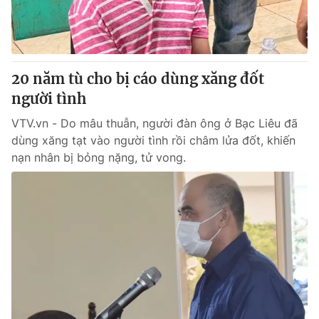
Thị trường 24h
Tấm lòng Việt
VTV4
Vươn mình bằng AI
20 năm tù cho bị cáo dùng xăng đốt
VTV9
VTV8
người tình
VTV.vn - Do mâu thuẫn, người đàn ông ở Bạc Liêu đã
Liên hệ tòa soạn
English
dùng xăng tạt vào người tình rồi châm lửa đốt, khiến
nạn nhân bị bỏng nặng, tử vong.
THỜI BÁO VTV
Theo dõi báo trên
Cơ quan chủ quản:
Đài Truyền hình Việt Nam
Cơ quan báo chí:
Thời báo VTV