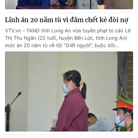
® Cấm sao chép dưới mọi hình thức nếu không có sự chấp
Lĩnh án 20 năm tù vì đâm chết kẻ đòi nợ
thuận bằng văn bản. Ghi rõ nguồn VTV.vn khi phát hành lại
thông tin từ website này.
VTV.vn - TAND tỉnh Long An vừa tuyên phạt bị cáo Lê
Thị Thu Ngân (22 tuổi, huyện Bến Lức, tỉnh Long An)
mức án 20 năm tù về tội "Giết người", buộc bồi...