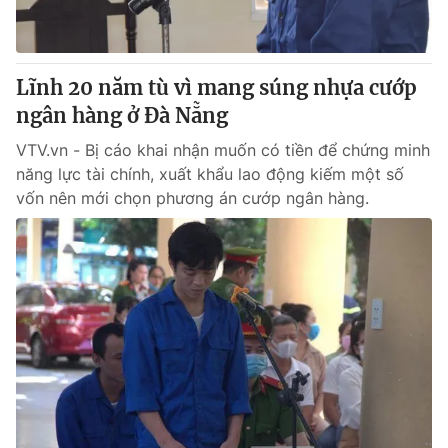
Giấy phép hoạt động báo in và báo điện tử số 483/GP-BTTTT
cấp ngày 29/12/2023
Tổng Biên tập:
Vũ Thanh Thủy
Lĩnh 20 năm tù vì mang súng nhựa cướp
Phó Tổng Biên tập:
Nguyễn Thị Mỹ Hạnh, Phạm Quốc Thắng,
ngân hàng ở Đà Nẵng
Nguyễn Trọng Ninh
Tổng đài VTV:
024.38 355 931 - 024.38 355 932
VTV.vn - Bị cáo khai nhận muốn có tiền để chứng minh
Ðiện thoại Thời báo VTV:
024.66 897 897
năng lực tài chính, xuất khẩu lao động kiếm một số
Email:
toasoan@vtv.vn
vốn nên mới chọn phương án cướp ngân hàng.
Liên hệ quảng cáo:
024-7300.7108