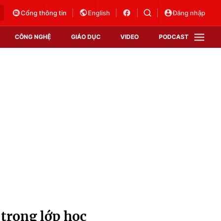
Cổng thông tin
English
Đăng nhập
CÔNG NGHỆ
GIÁO DỤC
VIDEO
PODCAST
VTV Money
VTV Thể thao
VTV Sức khoẻ
Bất động sản
Thị trường 24h
Tấm lòng Việt
Vươn mình bằng AI
VTV4
VTV8
VTV9
Lịch phát sóng
Giao lưu trực tuyến
 trong lớp học
Sự kiện