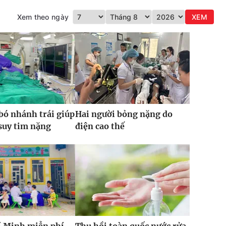
Xem theo ngày
XEM
bó nhánh trái giúp
Hai người bỏng nặng do
 suy tim nặng
điện cao thế
í Minh miễn phí
Thu hồi toàn quốc nước rửa