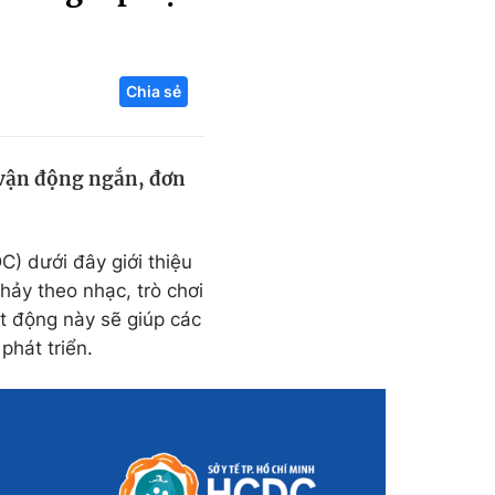
Liên hệ toà soạn
Chia sẻ
hệ tương lai
g vận động ngắn, đơn
) dưới đây giới thiệu
hảy theo nhạc, trò chơi
ạt động này sẽ giúp các
phát triển.