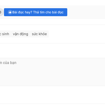
0
Bài đọc hay? Thả tim cho bài đọc
c sinh
vận động
sức khỏe