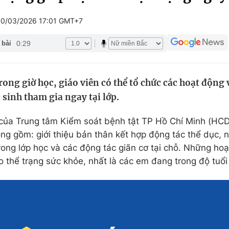
Góc ảnh
10/03/2026 17:01 GMT+7
0:29
 bài
Giáo dục
Công nghệ
Tuyển sinh
Hitech Công ng
ong giờ học, giáo viên có thể tổ chức các hoạt độn
Học trực tuyến
Sản phẩm
 sinh tham gia ngay tại lớp.
g
Thị trường
 của Trung tâm Kiểm soát bệnh tật TP Hồ Chí Minh (HCDC
Tư vấn
ng gồm: giới thiệu bản thân kết hợp động tác thể dục, n
trong lớp học và các động tác giãn cơ tại chỗ. Những ho
 thể trạng sức khỏe, nhất là các em đang trong độ tuổi 