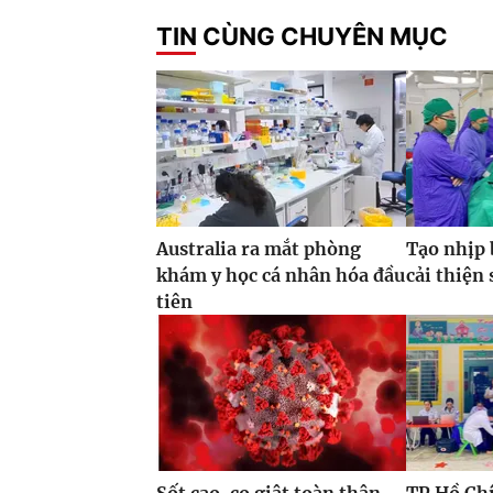
TIN CÙNG CHUYÊN MỤC
Australia ra mắt phòng
Tạo nhịp 
khám y học cá nhân hóa đầu
cải thiện
tiên
Sốt cao, co giật toàn thân,
TP Hồ Ch