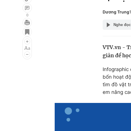
Dương Trung
0
Nghe đọc
Giải trí
Đời sống
Điện ảnh
Du lịch
VTV.vn - Tr
Âm nhạc
Làm đẹp
giản để học
Sao
Chất lượng cuộc sốn
Infographic
bốn hoạt độ
tìm đồ vật 
em nâng cao