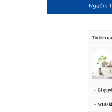
Tin liên q
Bí quyế
WHO kh