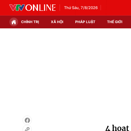
Thứ Sáu, 7/8/2026
CHÍNH TRỊ
XÃ HỘI
PHÁP LUẬT
THẾ GIỚI
Chính trị
Xã hội
Thế giới
Kinh tế
Tin tức
Tài chính
Thế giới đó đây
Thị trường
Câu chuyện quốc tế
Góc doanh nghiệp
Dữ liệu và đời sống
4 hoạt