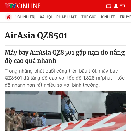
CHÍNH TRỊ
XÃ HỘI
PHÁP LUẬT
THẾ GIỚI
KINH TẾ
TRUYỀ
AirAsia QZ8501
Chuyên mục
Máy bay AirAsia QZ8501 gặp nạn do nâng
Chính trị
độ cao quá nhanh
Trong những phút cuối cùng trên bầu trời, máy bay
Xã hội
QZ8501 đã tăng độ cao với tốc độ 1.828 m/phút – tốc
độ nhanh hơn rất nhiều so với bình thường.
Pháp luật
Y tế
Thế giới