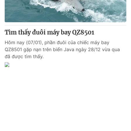
Thị trường 24h
Tấm lòng Việt
VTV4
Vươn mình bằng AI
Tìm thấy đuôi máy bay QZ8501
VTV9
VTV8
Hôm nay (07/01), phần đuôi của chiếc máy bay
QZ8501 gặp nạn trên biển Java ngày 28/12 vừa qua
Liên hệ tòa soạn
English
đã được tìm thấy.
THỜI BÁO VTV
Theo dõi báo trên
Cơ quan chủ quản:
Đài Truyền hình Việt Nam
Cơ quan báo chí:
Thời báo VTV