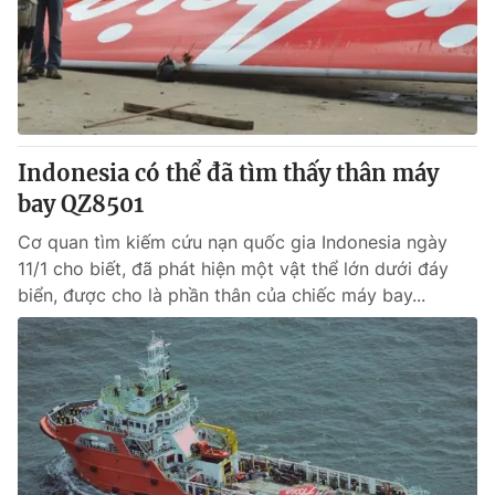
Tin tức
Kinh tế
Thế giới đó đây
Tài chính
Dữ liệu và đời sống
Câu chuyện quốc tế
Thị trường
Indonesia có thể đã tìm thấy thân máy
Truyền hình
Góc doanh nghiệp
bay QZ8501
Phim VTV
Giải trí
Cơ quan tìm kiếm cứu nạn quốc gia Indonesia ngày
Hậu trường
11/1 cho biết, đã phát hiện một vật thể lớn dưới đáy
Điện ảnh
biển, được cho là phần thân của chiếc máy bay...
Đời sống
Nhân vật
Âm nhạc
Du lịch
Khán giả
Giáo dục
Sao
Làm đẹp
Giải sao mai
Tuyển sinh
Công nghệ
Chất lượng cuộc sống
Học trực tuyến
Hitech Công nghệ tương lai