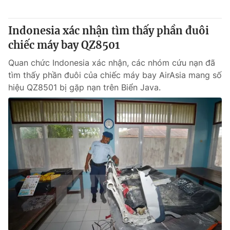
Giấy phép hoạt động báo in và báo điện tử số 483/GP-BTTTT
cấp ngày 29/12/2023
Indonesia xác nhận tìm thấy phần đuôi
Tổng Biên tập:
Vũ Thanh Thủy
chiếc máy bay QZ8501
Phó Tổng Biên tập:
Nguyễn Thị Mỹ Hạnh, Phạm Quốc Thắng,
Nguyễn Trọng Ninh
Quan chức Indonesia xác nhận, các nhóm cứu nạn đã
Tổng đài VTV:
024.38 355 931 - 024.38 355 932
tìm thấy phần đuôi của chiếc máy bay AirAsia mang số
Ðiện thoại Thời báo VTV:
024.66 897 897
hiệu QZ8501 bị gặp nạn trên Biển Java.
Email:
toasoan@vtv.vn
Liên hệ quảng cáo:
024-7300.7108