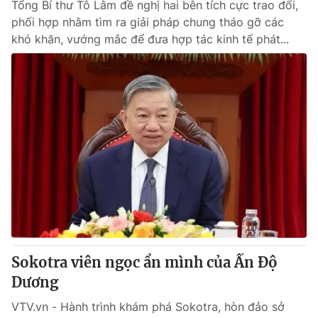
Tổng Bí thư Tô Lâm đề nghị hai bên tích cực trao đổi,
phối hợp nhằm tìm ra giải pháp chung tháo gỡ các
khó khăn, vướng mắc để đưa hợp tác kinh tế phát...
Sokotra viên ngọc ẩn mình của Ấn Độ
Dương
VTV.vn - Hành trình khám phá Sokotra, hòn đảo sở