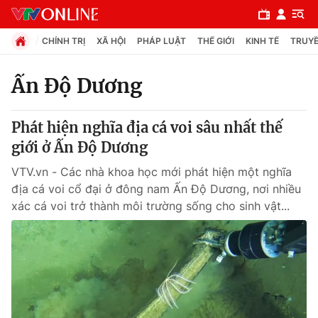
CHÍNH TRỊ
XÃ HỘI
PHÁP LUẬT
THẾ GIỚI
KINH TẾ
TRUYỀ
Ấn Độ Dương
Chuyên mục
Phát hiện nghĩa địa cá voi sâu nhất thế
Chính trị
giới ở Ấn Độ Dương
VTV.vn - Các nhà khoa học mới phát hiện một nghĩa
Xã hội
địa cá voi cổ đại ở đông nam Ấn Độ Dương, nơi nhiều
xác cá voi trở thành môi trường sống cho sinh vật...
Pháp luật
Y tế
Thế giới