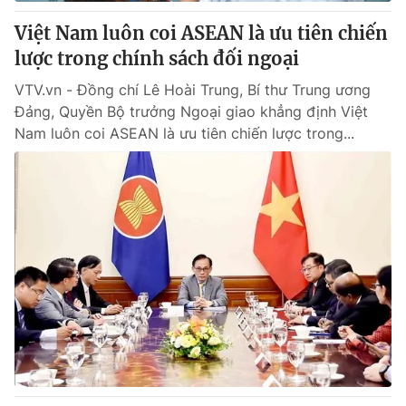
Việt Nam luôn coi ASEAN là ưu tiên chiến
® Cấm sao chép dưới mọi hình thức nếu không có sự chấp
lược trong chính sách đối ngoại
thuận bằng văn bản. Ghi rõ nguồn VTV.vn khi phát hành lại
thông tin từ website này.
VTV.vn - Đồng chí Lê Hoài Trung, Bí thư Trung ương
Đảng, Quyền Bộ trưởng Ngoại giao khẳng định Việt
Nam luôn coi ASEAN là ưu tiên chiến lược trong...