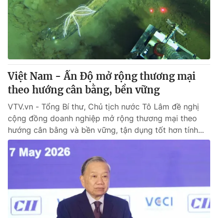
Tin tức
Kinh tế
Thế giới đó đây
Tài chính
Dữ liệu và đời sống
Câu chuyện quốc tế
Thị trường
Việt Nam - Ấn Độ mở rộng thương mại
Truyền hình
Góc doanh nghiệp
theo hướng cân bằng, bền vững
Phim VTV
Giải trí
VTV.vn - Tổng Bí thư, Chủ tịch nước Tô Lâm đề nghị
Hậu trường
cộng đồng doanh nghiệp mở rộng thương mại theo
Điện ảnh
hướng cân bằng và bền vững, tận dụng tốt hơn tính...
Đời sống
Nhân vật
Âm nhạc
Du lịch
Khán giả
Giáo dục
Sao
Làm đẹp
Giải sao mai
Tuyển sinh
Công nghệ
Chất lượng cuộc sống
Học trực tuyến
Hitech Công nghệ tương lai