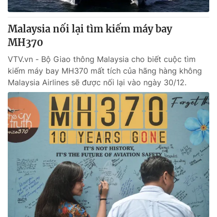
Giấy phép hoạt động báo in và báo điện tử số 483/GP-BTTTT
cấp ngày 29/12/2023
Malaysia nối lại tìm kiếm máy bay
Tổng Biên tập:
Vũ Thanh Thủy
MH370
Phó Tổng Biên tập:
Nguyễn Thị Mỹ Hạnh, Phạm Quốc Thắng,
Nguyễn Trọng Ninh
VTV.vn - Bộ Giao thông Malaysia cho biết cuộc tìm
Tổng đài VTV:
024.38 355 931 - 024.38 355 932
kiếm máy bay MH370 mất tích của hãng hàng không
Ðiện thoại Thời báo VTV:
024.66 897 897
Malaysia Airlines sẽ được nối lại vào ngày 30/12.
Email:
toasoan@vtv.vn
Liên hệ quảng cáo:
024-7300.7108