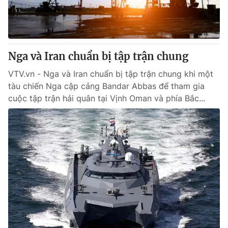
Thị trường 24h
Tấm lòng Việt
VTV4
Vươn mình bằng AI
Nga và Iran chuẩn bị tập trận chung
VTV9
VTV8
VTV.vn - Nga và Iran chuẩn bị tập trận chung khi một
tàu chiến Nga cập cảng Bandar Abbas để tham gia
Liên hệ tòa soạn
English
cuộc tập trận hải quân tại Vịnh Oman và phía Bắc...
THỜI BÁO VTV
Theo dõi báo trên
Cơ quan chủ quản:
Đài Truyền hình Việt Nam
Cơ quan báo chí:
Thời báo VTV