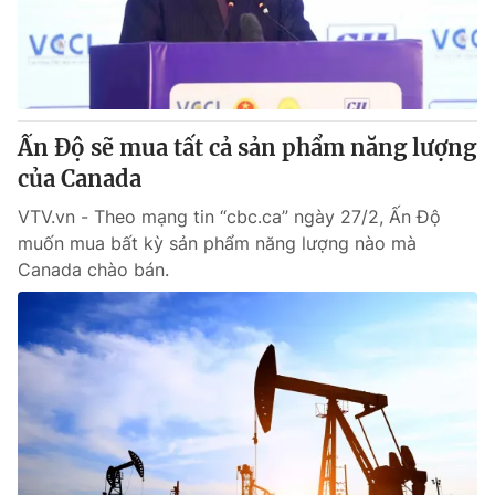
Giao lưu trực tuyến
Sản phẩm
Lịch phát sóng
Thị trường
Tư vấn
Ấn Độ sẽ mua tất cả sản phẩm năng lượng
Chuyên mục khác
của Canada
Emagazine
Podcast
VTV.vn - Theo mạng tin “cbc.ca” ngày 27/2, Ấn Độ
muốn mua bất kỳ sản phẩm năng lượng nào mà
Photo
Infographic
Canada chào bán.
Video
Shorts video
VTV Money
VTV Thể thao
VTV Sức khoẻ
Bất động sản