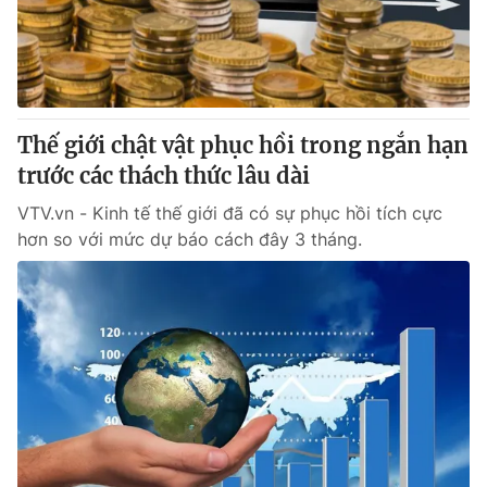
Giao lưu trực tuyến
Sản phẩm
Lịch phát sóng
Thị trường
Tư vấn
Thế giới chật vật phục hồi trong ngắn hạn
Chuyên mục khác
trước các thách thức lâu dài
Emagazine
Podcast
VTV.vn - Kinh tế thế giới đã có sự phục hồi tích cực
hơn so với mức dự báo cách đây 3 tháng.
Photo
Infographic
Video
Shorts video
VTV Money
VTV Thể thao
VTV Sức khoẻ
Bất động sản