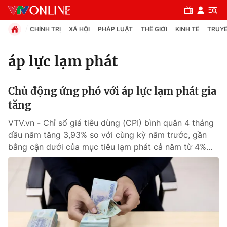
CHÍNH TRỊ
XÃ HỘI
PHÁP LUẬT
THẾ GIỚI
KINH TẾ
TRUYỀ
áp lực lạm phát
Chuyên mục
Chủ động ứng phó với áp lực lạm phát gia
Chính trị
tăng
VTV.vn - Chỉ số giá tiêu dùng (CPI) bình quân 4 tháng
Xã hội
đầu năm tăng 3,93% so với cùng kỳ năm trước, gần
bằng cận dưới của mục tiêu lạm phát cả năm từ 4%...
Pháp luật
Y tế
Thế giới