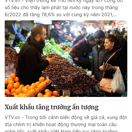
VTV.vn - Viện thống kê Thổ Nhĩ Kỳ ngày 4/7 công bố
số liệu cho thấy lạm phát tại nước này trong tháng
6/2022 đã tăng 78,6% so với cùng kỳ năm 2021,...
Xuất khẩu tăng trưởng ấn tượng
VTV.vn - Trong bối cảnh biến động về giá cả, xung đột
địa chính trị khiến hoạt động thương mại toàn cầu
giảm tốc, xuất khẩu Việt Nam tiếp tục tăng trưởng.