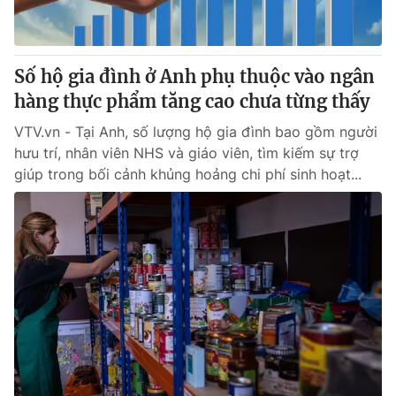
Thị trường 24h
Tấm lòng Việt
VTV4
Vươn mình bằng AI
Số hộ gia đình ở Anh phụ thuộc vào ngân
hàng thực phẩm tăng cao chưa từng thấy
VTV9
VTV8
VTV.vn - Tại Anh, số lượng hộ gia đình bao gồm người
hưu trí, nhân viên NHS và giáo viên, tìm kiếm sự trợ
Liên hệ tòa soạn
English
giúp trong bối cảnh khủng hoảng chi phí sinh hoạt...
THỜI BÁO VTV
Theo dõi báo trên
Cơ quan chủ quản:
Đài Truyền hình Việt Nam
Cơ quan báo chí:
Thời báo VTV