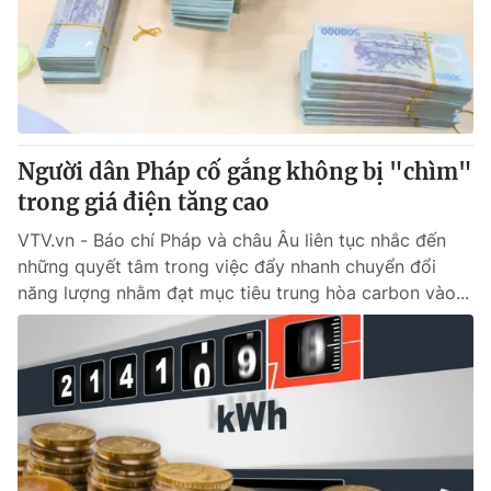
Tin tức
Kinh tế
Thế giới đó đây
Tài chính
Dữ liệu và đời sống
Câu chuyện quốc tế
Thị trường
Người dân Pháp cố gắng không bị "chìm"
Truyền hình
Góc doanh nghiệp
trong giá điện tăng cao
Phim VTV
Giải trí
VTV.vn - Báo chí Pháp và châu Âu liên tục nhắc đến
Hậu trường
những quyết tâm trong việc đẩy nhanh chuyển đổi
Điện ảnh
năng lượng nhằm đạt mục tiêu trung hòa carbon vào...
Đời sống
Nhân vật
Âm nhạc
Du lịch
Khán giả
Giáo dục
Sao
Làm đẹp
Giải sao mai
Tuyển sinh
Công nghệ
Chất lượng cuộc sống
Học trực tuyến
Hitech Công nghệ tương lai