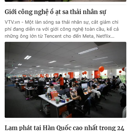
Giới công nghệ ồ ạt sa thải nhân sự
® Cấm sao chép dưới mọi hình thức nếu không có sự chấp
VTV.vn - Một làn sóng sa thải nhân sự, cắt giảm chi
thuận bằng văn bản. Ghi rõ nguồn VTV.vn khi phát hành lại
thông tin từ website này.
phí đang diễn ra với giới công nghệ toàn cầu, kể cả
những ông lớn từ Tencent cho đến Meta, Netflix...
Lạm phát tại Hàn Quốc cao nhất trong 24