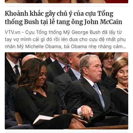
Khoảnh khắc gây chú ý của cựu Tổng
thống Bush tại lễ tang ông John McCain
VTV.vn - Cựu Tổng thống Mỹ George Bush đã lấy từ
tay vợ mình cái gì đó rồi lén đưa cho cựu đệ nhất phu
nhân Mỹ Michelle Obama, bà Obama nhẹ nhàng cảm...