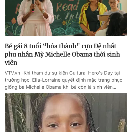
Tin tức
Kinh tế
Thế giới đó đây
Tài chính
Dữ liệu và đời sống
Câu chuyện quốc tế
Thị trường
Bé gái 8 tuổi “hóa thành" cựu Đệ nhất
Truyền hình
Góc doanh nghiệp
phu nhân Mỹ Michelle Obama thời sinh
Phim VTV
viên
Giải trí
Hậu trường
VTV.vn -Khi tham dự sự kiện Cultural Hero's Day tại
Điện ảnh
trường học, Ella-Lorraine quyết định mặc trang phục
Đời sống
Nhân vật
giống bà Michelle Obama khi bà còn là sinh viên...
Âm nhạc
Du lịch
Khán giả
Giáo dục
Sao
Làm đẹp
Giải sao mai
Tuyển sinh
Công nghệ
Chất lượng cuộc sống
Học trực tuyến
Hitech Công nghệ tương lai