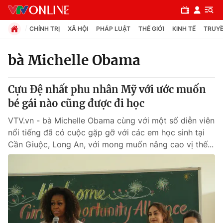
CHÍNH TRỊ
XÃ HỘI
PHÁP LUẬT
THẾ GIỚI
KINH TẾ
TRUYỀ
bà Michelle Obama
Chuyên mục
Cựu Đệ nhất phu nhân Mỹ với ước muốn
Chính trị
bé gái nào cũng được đi học
VTV.vn - bà Michelle Obama cùng với một số diễn viên
Xã hội
nổi tiếng đã có cuộc gặp gỡ với các em học sinh tại
Cần Giuộc, Long An, với mong muốn nâng cao vị thế...
Pháp luật
Y tế
Thế giới