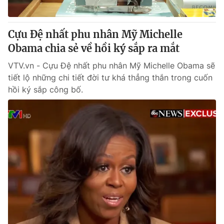
® Cấm sao chép dưới mọi hình thức nếu không có sự chấp
Cựu Đệ nhất phu nhân Mỹ Michelle
thuận bằng văn bản. Ghi rõ nguồn VTV.vn khi phát hành lại
Obama chia sẻ về hồi ký sắp ra mắt
thông tin từ website này.
VTV.vn - Cựu Đệ nhất phu nhân Mỹ Michelle Obama sẽ
tiết lộ những chi tiết đời tư khá thẳng thắn trong cuốn
hồi ký sắp công bố.