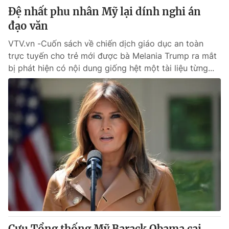
Đệ nhất phu nhân Mỹ lại dính nghi án
đạo văn
VTV.vn -Cuốn sách về chiến dịch giáo dục an toàn
trực tuyến cho trẻ mới được bà Melania Trump ra mắt
bị phát hiện có nội dung giống hệt một tài liệu từng...
Cựu Tổng thống Mỹ Barack Obama cai