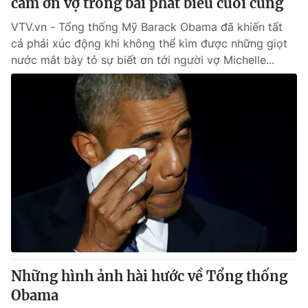
cám ơn vợ trong bài phát biểu cuối cùng
VTV.vn - Tổng thống Mỹ Barack Obama đã khiến tất
cả phải xúc động khi không thể kìm được những giọt
nước mắt bày tỏ sự biết ơn tới người vợ Michelle...
Những hình ảnh hài hước về Tổng thống
Obama