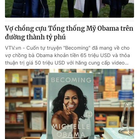
Giấy phép hoạt động báo in và báo điện tử số 483/GP-BTTTT
cấp ngày 29/12/2023
Tổng Biên tập:
Vũ Thanh Thủy
Vợ chồng cựu Tổng thống Mỹ Obama trên
Phó Tổng Biên tập:
Nguyễn Thị Mỹ Hạnh, Phạm Quốc Thắng,
Nguyễn Trọng Ninh
đường thành tỷ phú
Tổng đài VTV:
024.38 355 931 - 024.38 355 932
VTV.vn - Cuốn tự truyện "Becoming" đã mang về cho
Ðiện thoại Thời báo VTV:
024.66 897 897
vợ chồng bà Obama khoản tiền 65 triệu USD và thỏa
Email:
toasoan@vtv.vn
thuận trị giá 50 triệu USD với hãng cung cấp video...
Liên hệ quảng cáo:
024-7300.7108