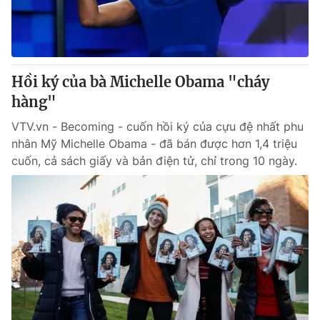
Thị trường 24h
Tấm lòng Việt
VTV4
Vươn mình bằng AI
Hồi ký của bà Michelle Obama "cháy
VTV9
VTV8
hàng"
VTV.vn - Becoming - cuốn hồi ký của cựu đệ nhất phu
Liên hệ tòa soạn
English
nhân Mỹ Michelle Obama - đã bán được hơn 1,4 triệu
cuốn, cả sách giấy và bản điện tử, chỉ trong 10 ngày.
THỜI BÁO VTV
Theo dõi báo trên
Cơ quan chủ quản:
Đài Truyền hình Việt Nam
Cơ quan báo chí:
Thời báo VTV