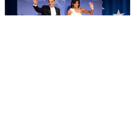
Tin mới
Video
Live
Emagazine
Trang chủ
Đệ nhất phu nhân Mỹ thu hoạch rau tại
Nhà trắng
VTV.vn - Đệ nhất Phu nhân Mỹ, bà Michelle Obama đã
có buổi thu hoạch rau rất thú vị trong khu vườn của
Nhà Trắng cùng các em học sinh trường tiểu học ở...