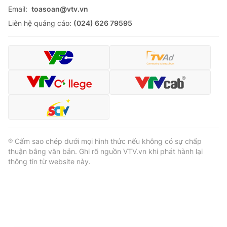
Email:
toasoan@vtv.vn
Liên hệ quảng cáo:
(024) 626 79595
® Cấm sao chép dưới mọi hình thức nếu không có sự chấp
thuận bằng văn bản. Ghi rõ nguồn VTV.vn khi phát hành lại
thông tin từ website này.