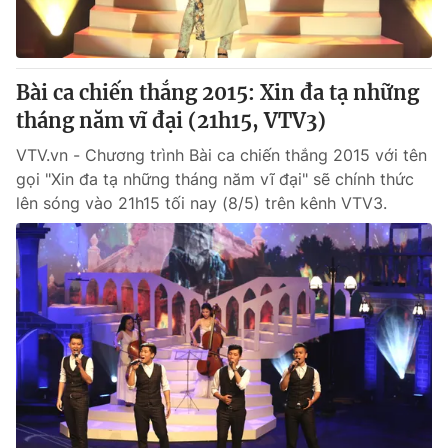
Bài ca chiến thắng 2015: Xin đa tạ những
® Cấm sao chép dưới mọi hình thức nếu không có sự chấp
thuận bằng văn bản. Ghi rõ nguồn VTV.vn khi phát hành lại
tháng năm vĩ đại (21h15, VTV3)
thông tin từ website này.
VTV.vn - Chương trình Bài ca chiến thắng 2015 với tên
gọi "Xin đa tạ những tháng năm vĩ đại" sẽ chính thức
lên sóng vào 21h15 tối nay (8/5) trên kênh VTV3.