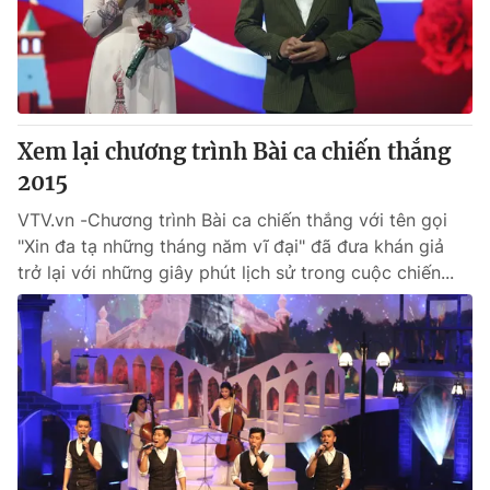
Thị trường 24h
Tấm lòng Việt
VTV4
Vươn mình bằng AI
VTV9
VTV8
Xem lại chương trình Bài ca chiến thắng
2015
Liên hệ tòa soạn
English
VTV.vn -Chương trình Bài ca chiến thắng với tên gọi
"Xin đa tạ những tháng năm vĩ đại" đã đưa khán giả
trở lại với những giây phút lịch sử trong cuộc chiến...
THỜI BÁO VTV
Theo dõi báo trên
Cơ quan chủ quản:
Đài Truyền hình Việt Nam