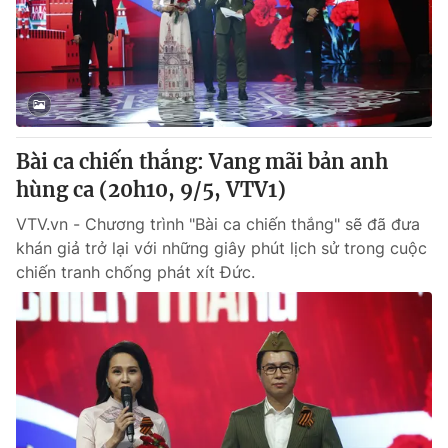
Giao lưu trực tuyến
Sản phẩm
Lịch phát sóng
Thị trường
Tư vấn
Chuyên mục khác
Bài ca chiến thắng: Vang mãi bản anh
Emagazine
Podcast
hùng ca (20h10, 9/5, VTV1)
VTV.vn - Chương trình "Bài ca chiến thắng" sẽ đã đưa
Photo
Infographic
khán giả trở lại với những giây phút lịch sử trong cuộc
chiến tranh chống phát xít Đức.
Video
Shorts video
VTV Money
VTV Thể thao
VTV Sức khoẻ
Bất động sản