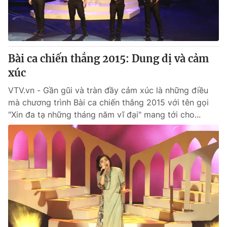
Cơ quan báo chí:
Thời báo VTV
Giấy phép hoạt động báo in và báo điện tử số 483/GP-BTTTT
cấp ngày 29/12/2023
Tổng Biên tập:
Vũ Thanh Thủy
Bài ca chiến thắng 2015: Dung dị và cảm
Phó Tổng Biên tập:
Nguyễn Thị Mỹ Hạnh, Phạm Quốc Thắng,
xúc
Nguyễn Trọng Ninh
Tổng đài VTV:
VTV.vn - Gần gũi và tràn đầy cảm xúc là những điều
024.38 355 931 - 024.38 355 932
mà chương trình Bài ca chiến thắng 2015 với tên gọi
Ðiện thoại Thời báo VTV:
024.66 897 897
"Xin đa tạ những tháng năm vĩ đại" mang tới cho...
Email:
toasoan@vtv.vn
Liên hệ quảng cáo:
024-7300.7108