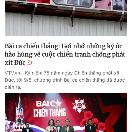
Tin tức
Kinh tế
Thế giới đó đây
Tài chính
Dữ liệu và đời sống
Câu chuyện quốc tế
Thị trường
Bài ca chiến thắng: Gợi nhớ những ký ức
Truyền hình
Góc doanh nghiệp
hào hùng về cuộc chiến tranh chống phát
Phim VTV
xít Đức
Giải trí
Hậu trường
VTV.vn - Kỷ niệm 75 năm ngày Chiến thắng phát xít
Điện ảnh
Đức, tối 9/5, chương trình Bài ca chiến thắng đã được
Đời sống
Nhân vật
diễn ra.
Âm nhạc
Du lịch
Khán giả
Giáo dục
Sao
Làm đẹp
Giải sao mai
Tuyển sinh
Công nghệ
Chất lượng cuộc sống
Học trực tuyến
Hitech Công nghệ tương lai