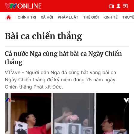
CHÍNH TRỊ
XÃ HỘI
PHÁP LUẬT
THẾ GIỚI
KINH TẾ
TRUYỀ
Bài ca chiến thắng
Chuyên mục
Cả nước Nga cùng hát bài ca Ngày Chiến
Chính trị
thắng
VTV.vn - Người dân Nga đã cùng hát vang bài ca
Xã hội
Ngày Chiến thắng để kỷ niệm đúng 75 năm ngày
Chiến thắng Phát xít Đức.
Pháp luật
Y tế
Thế giới