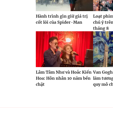
Hành trình gìn giữ giá trị
Loạt phi
cốt lõi của Spider-Man
chú ý trê
tháng 8
Lâm Tâm Như và Hoắc Kiến
Van Gogh
Hoa: Hôn nhân 10 năm bền
lãm tương
chặt
quy mô ch