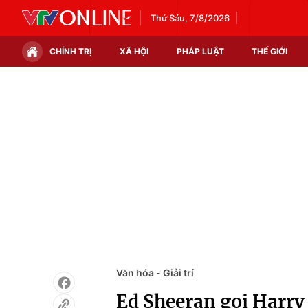
Thứ Sáu, 7/8/2026
CHÍNH TRỊ
XÃ HỘI
PHÁP LUẬT
THẾ GIỚI
Chính trị
Xã hội
Thế giới
Kinh tế
Tin tức
Tài chính
Thế giới đó đây
Thị trường
Câu chuyện quốc tế
Góc doanh nghiệp
Dữ liệu và đời sống
Văn hóa - Giải trí
Ed Sheeran gọi Harry S