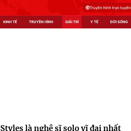
Truyền hình trực tuyến
KINH TẾ
TRUYỀN HÌNH
GIẢI TRÍ
Y TẾ
ĐỜI SỐNG
Pháp luật
Y tế
Truyền hình
Multimedia
Phim VTV
Video
Hậu trường
Shorts video
Nhân vật
Podcast
Khán giả
EMagazine
Giải sao mai
Photo
tyles là nghệ sĩ solo vĩ đại nhất
Infographic