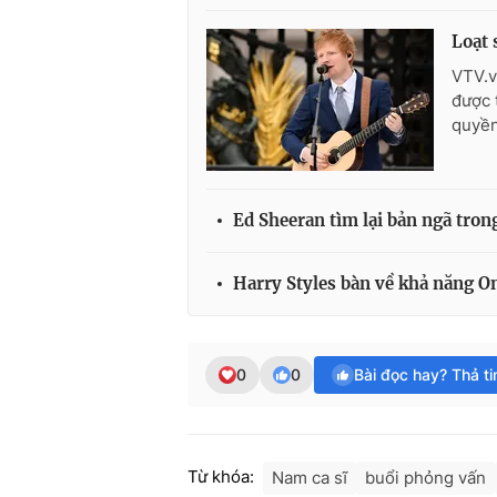
Loạt 
VTV.v
được 
quyền
Ed Sheeran tìm lại bản ngã tro
Harry Styles bàn về khả năng On
0
0
Bài đọc hay? Thả t
Từ khóa:
Nam ca sĩ
buổi phỏng vấn