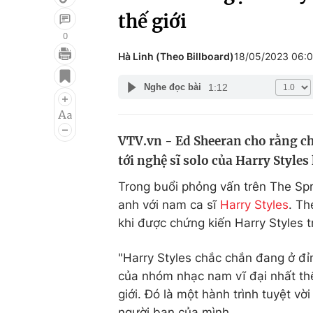
thế giới
0
Hà Linh (Theo Billboard)
18/05/2023 06:
Giải trí
Đời sống
1:12
Nghe đọc bài
Điện ảnh
Du lịch
Âm nhạc
Làm đẹp
VTV.vn - Ed Sheeran cho rằng c
Sao
Chất lượng cuộc sốn
tới nghệ sĩ solo của Harry Style
Trong buổi phỏng vấn trên The Sp
anh với nam ca sĩ
Harry Styles
. Th
khi được chứng kiến Harry Styles 
"Harry Styles chắc chắn đang ở đỉ
của nhóm nhạc nam vĩ đại nhất thế 
giới. Đó là một hành trình tuyệt vờ
người bạn của mình.