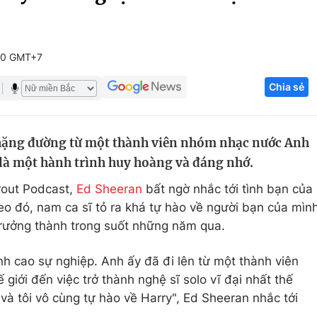
Góc ảnh
00 GMT+7
Giáo dục
Công nghệ
Chia sẻ
Tuyển sinh
Hitech Công ng
Học trực tuyến
Sản phẩm
hặng đường từ một thành viên nhóm nhạc nước Anh
g
Thị trường
s là một hành trình huy hoàng và đáng nhớ.
Tư vấn
rout Podcast,
Ed Sheeran
bất ngờ nhắc tới tình bạn của
eo đó, nam ca sĩ tỏ ra khá tự hào về người bạn của mìn
trưởng thành trong suốt những năm qua.
nh cao sự nghiệp. Anh ấy đã đi lên từ một thành viên
giới đến việc trở thành nghệ sĩ solo vĩ đại nhất thế
i và tôi vô cùng tự hào về Harry", Ed Sheeran nhắc tới