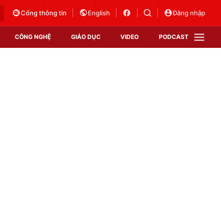
Cổng thông tin
English
Đăng nhập
CÔNG NGHỆ
GIÁO DỤC
VIDEO
PODCAST
VTV Money
VTV Thể thao
VTV Sức khoẻ
Bất động sản
Thị trường 24h
Tấm lòng Việt
Vươn mình bằng AI
VTV4
VTV8
VTV9
Lịch phát sóng
Giao lưu trực tuyến
Sự kiện