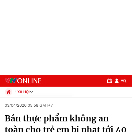
XÃ HỘI
Chính trị
03/04/2026 05:58 GMT+7
Xã hội
Bán thực phẩm không an
Pháp luật
Chuyên mục
Kinh tế
toàn cho trẻ em bị phạt tới 40
Thể thao