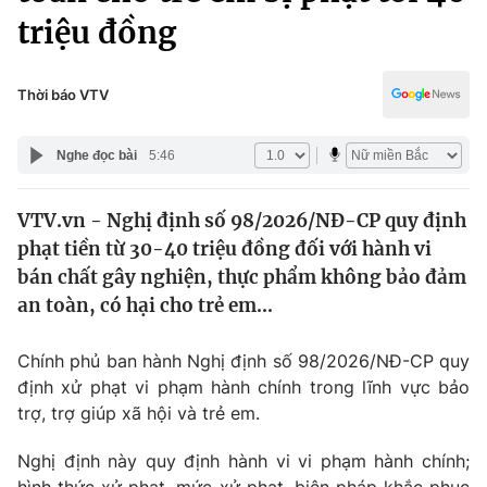
Chính trị
triệu đồng
Truyền hình
Văn hóa - Giải trí
Xã hội
Y tế
Thời báo VTV
Đời sống
Pháp luật
Công nghệ
Nghe đọc bài
5:46
Giáo dục
Y tế
VTV.vn - Nghị định số 98/2026/NĐ-CP quy định
phạt tiền từ 30-40 triệu đồng đối với hành vi
Thế giới
bán chất gây nghiện, thực phẩm không bảo đảm
Tin tức
an toàn, có hại cho trẻ em...
Kinh tế
Thế giới đó đây
Chính phủ ban hành Nghị định số 98/2026/NĐ-CP quy
Tài chính
Dữ liệu và đời sống
định xử phạt vi phạm hành chính trong lĩnh vực bảo
Câu chuyện quốc tế
Thị trường
trợ, trợ giúp xã hội và trẻ em.
Truyền hình
Góc doanh nghiệp
Nghị định này quy định hành vi vi phạm hành chính;