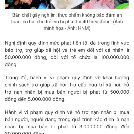
Photo
Infographic
Bán chất gây nghiện, thực phẩm không bảo đảm an
toàn, có hại cho trẻ em bị phạt tới 40 triệu đồng. (Ảnh
Video
Shorts video
minh họa - Ảnh: HNM)
Nghị định quy định mức phạt tiền tối đa trong lĩnh vực
VTV Money
VTV Thể thao
bảo trợ, trợ giúp xã hội và trẻ em đối với cá nhân là
50.000.000 đồng, đối với tổ chức là 100.000.000
VTV Sức khoẻ
Bất động sản
đồng.
Trong đó, hành vi vi phạm quy định về khai hưởng
Thị trường 24h
Tấm lòng Việt
chính sách trợ giúp xã hội, trợ cấp hưu trí xã hội, hỗ
trợ nạn nhân bị mua bán người bị phạt từ 500.000
VTV4
Vươn mình bằng AI
đồng đến 5.000.000 đồng.
Hành vi vi phạm quy định về hỗ trợ nạn nhân bị mua
VTV9
VTV8
bán người, người đang trong quá trình xác định là nạn
nhân bị mua bán bị phạt từ 3.000.000 đồng đến
Liên hệ tòa soạn
English
30.000.000 đồng.