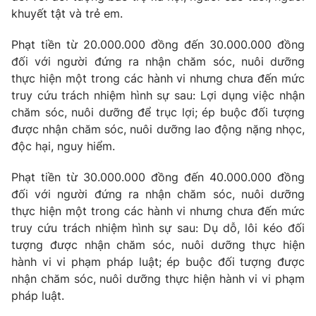
Email:
toasoan@vtv.vn
khuyết tật và trẻ em.
Liên hệ quảng cáo:
024-7300.7108
Phạt tiền từ 20.000.000 đồng đến 30.000.000 đồng
đối với người đứng ra nhận chăm sóc, nuôi dưỡng
thực hiện một trong các hành vi nhưng chưa đến mức
truy cứu trách nhiệm hình sự sau: Lợi dụng việc nhận
chăm sóc, nuôi dưỡng để trục lợi; ép buộc đối tượng
được nhận chăm sóc, nuôi dưỡng lao động nặng nhọc,
độc hại, nguy hiểm.
Phạt tiền từ 30.000.000 đồng đến 40.000.000 đồng
đối với người đứng ra nhận chăm sóc, nuôi dưỡng
thực hiện một trong các hành vi nhưng chưa đến mức
® Cấm sao chép dưới mọi hình thức nếu không có sự chấp
truy cứu trách nhiệm hình sự sau: Dụ dỗ, lôi kéo đối
thuận bằng văn bản. Ghi rõ nguồn VTV.vn khi phát hành lại
tượng được nhận chăm sóc, nuôi dưỡng thực hiện
thông tin từ website này.
hành vi vi phạm pháp luật; ép buộc đối tượng được
nhận chăm sóc, nuôi dưỡng thực hiện hành vi vi phạm
pháp luật.