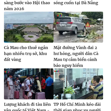
sàng bước vào Hội thao
sóng cuốn tại Đà Nẵng
năm 2026
Cà Mau cho thuê ngắn
Mặt đường Vành đai 2
hạn nhiều trụ sở, khu
hư hỏng, người dân Cà
đất vàng
Mau tự cắm biển cảnh
báo nguy hiểm
Lượng khách đi tàu liên
TP Hồ Chí Minh kéo dài
vận quốc tế Việt Nam -
thời gian phục vụ người