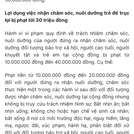
Lợi dụng việc nhận chăm sóc, nuôi dưỡng trẻ để trục
lợi bị phạt tới 30 triệu đồng
THỜI BÁO VTV
Hành vi vi phạm quy định về trách nhiệm chăm sóc,
nuôi dưỡng của người đứng ra nhận chăm sóc, nuôi
Theo dõi báo trên
dưỡng đối tượng bảo trợ xã hội, người cao tuổi, người
khuyết tật và trẻ em tại cộng đồng bị phạt từ
10.000.000 đồng đến 40.000.000 đồng. Cụ thể:
Cơ quan chủ quản:
Đài Truyền hình Việt Nam
Cơ quan báo chí:
Thời báo VTV
Phạt tiền từ 10.000.000 đồng đến 20.000.000 đồng
Giấy phép hoạt động báo in và báo điện tử số 483/GP-BTTTT
đối với người đứng ra nhận nuôi dưỡng, chăm sóc
cấp ngày 29/12/2023
thực hiện một trong các hành vi sau đối với đối tượng
Tổng Biên tập:
Vũ Thanh Thủy
được nhận chăm sóc, nuôi dưỡng tại cộng đồng nhưng
không bị truy cứu trách nhiệm hình sự: Bắt nhịn ăn; bắt
Phó Tổng Biên tập:
Nguyễn Thị Mỹ Hạnh, Phạm Quốc Thắng,
Nguyễn Trọng Ninh
nhịn uống; không cho hoặc hạn chế vệ sinh cá nhân;
bắt sống ở nơi có môi trường độc hại, nguy hiểm; lăng
Tổng đài VTV:
024.38 355 931 - 024.38 355 932
mạ, ngược đãi, xúc phạm, hành hạ, phân biệt đối xử
Ðiện thoại Thời báo VTV:
024.66 897 897
đối với đối tượng bảo trợ xã hội, người cao tuổi, người