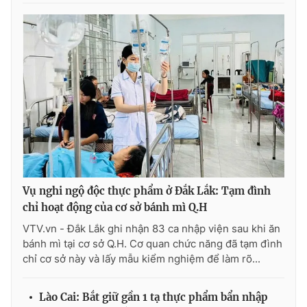
Vụ nghi ngộ độc thực phẩm ở Đắk Lắk: Tạm đình
chỉ hoạt động của cơ sở bánh mì Q.H
VTV.vn - Đắk Lắk ghi nhận 83 ca nhập viện sau khi ăn
bánh mì tại cơ sở Q.H. Cơ quan chức năng đã tạm đình
chỉ cơ sở này và lấy mẫu kiểm nghiệm để làm rõ...
Lào Cai: Bắt giữ gần 1 tạ thực phẩm bẩn nhập