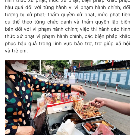
hình thức xử phạt, mức xử phạt, biện pháp khắc phục
Phim VTV
Giải trí
hậu quả đối với từng hành vi vi phạm hành chính; đối
Hậu trường
tượng bị xử phạt; thẩm quyền xử phạt, mức phạt tiền
Điện ảnh
cụ thể theo từng chức danh và thẩm quyền lập biên
Đời sống
Nhân vật
bản đối với vi phạm hành chính; việc thi hành các hình
Âm nhạc
thức xử phạt vi phạm hành chính, các biện pháp khắc
Du lịch
Khán giả
Giáo dục
Sao
phục hậu quả trong lĩnh vực bảo trợ, trợ giúp xã hội
Làm đẹp
Giải sao mai
và trẻ em.
Tuyển sinh
Công nghệ
Chất lượng cuộc sống
Học trực tuyến
Hitech Công nghệ tương lai
Giao lưu trực tuyến
Sản phẩm
Lịch phát sóng
Thị trường
Tư vấn
Chuyên mục khác
Emagazine
Podcast