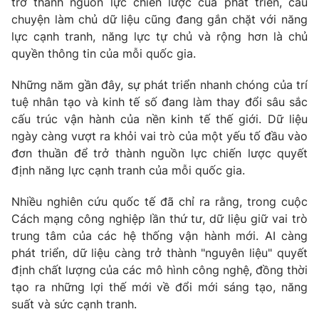
Email:
toasoan@vtv.vn
trở thành nguồn lực chiến lược của phát triển, câu
chuyện làm chủ dữ liệu cũng đang gắn chặt với năng
Liên hệ quảng cáo:
024-7300.7108
lực cạnh tranh, năng lực tự chủ và rộng hơn là chủ
quyền thông tin của mỗi quốc gia.
Những năm gần đây, sự phát triển nhanh chóng của trí
tuệ nhân tạo và kinh tế số đang làm thay đổi sâu sắc
cấu trúc vận hành của nền kinh tế thế giới. Dữ liệu
ngày càng vượt ra khỏi vai trò của một yếu tố đầu vào
đơn thuần để trở thành nguồn lực chiến lược quyết
định năng lực cạnh tranh của mỗi quốc gia.
Nhiều nghiên cứu quốc tế đã chỉ ra rằng, trong cuộc
Cách mạng công nghiệp lần thứ tư, dữ liệu giữ vai trò
® Cấm sao chép dưới mọi hình thức nếu không có sự chấp
trung tâm của các hệ thống vận hành mới. AI càng
thuận bằng văn bản. Ghi rõ nguồn VTV.vn khi phát hành lại
thông tin từ website này.
phát triển, dữ liệu càng trở thành "nguyên liệu" quyết
định chất lượng của các mô hình công nghệ, đồng thời
tạo ra những lợi thế mới về đổi mới sáng tạo, năng
suất và sức cạnh tranh.