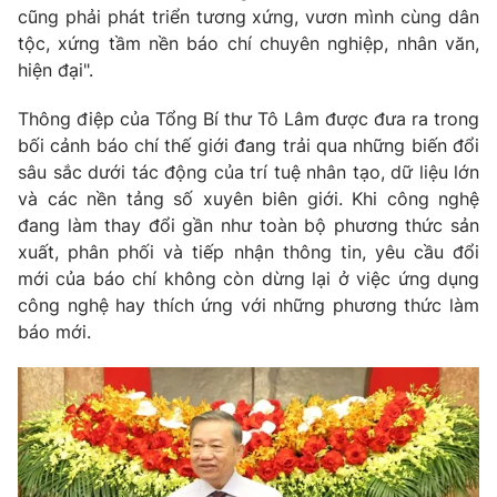
cũng phải phát triển tương xứng, vươn mình cùng dân
Photo
Infographic
tộc, xứng tầm nền báo chí chuyên nghiệp, nhân văn,
hiện đại".
Video
Shorts video
Thông điệp của Tổng Bí thư Tô Lâm được đưa ra trong
bối cảnh báo chí thế giới đang trải qua những biến đổi
VTV Money
VTV Thể thao
sâu sắc dưới tác động của trí tuệ nhân tạo, dữ liệu lớn
và các nền tảng số xuyên biên giới. Khi công nghệ
đang làm thay đổi gần như toàn bộ phương thức sản
VTV Sức khoẻ
Bất động sản
xuất, phân phối và tiếp nhận thông tin, yêu cầu đổi
mới của báo chí không còn dừng lại ở việc ứng dụng
Thị trường 24h
Tấm lòng Việt
công nghệ hay thích ứng với những phương thức làm
báo mới.
VTV4
Vươn mình bằng AI
VTV9
VTV8
Liên hệ tòa soạn
English