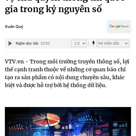
Chính trị
gia trong kỷ nguyên số
Truyền hình
Văn hóa - Giải trí
Xã hội
Y tế
Xuân Quý
Đời sống
Pháp luật
Công nghệ
Nghe đọc bài
10:02
Giáo dục
Y tế
VTV.vn - Trong môi trường truyền thông số, lợi
thế cạnh tranh thuộc về những cơ quan báo chí
Thế giới
tạo ra sản phẩm có nội dung chuyên sâu, khác
Tin tức
biệt và được hỗ trợ bởi hệ thống dữ liệu.
Kinh tế
Thế giới đó đây
Tài chính
Dữ liệu và đời sống
Câu chuyện quốc tế
Thị trường
Truyền hình
Góc doanh nghiệp