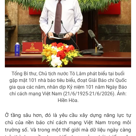
THỜI BÁO VTV
Theo dõi báo trên
Cơ quan chủ quản:
Đài Truyền hình Việt Nam
Cơ quan báo chí:
Thời báo VTV
Tổng Bí thư, Chủ tịch nước Tô Lâm phát biểu tại buổi
gặp mặt 101 nhà báo tiêu biểu, đoạt Giải Báo chí Quốc
Giấy phép hoạt động báo in và báo điện tử số 483/GP-BTTTT
gia qua các năm, nhân dịp Kỷ niệm 101 năm Ngày Báo
cấp ngày 29/12/2023
chí cách mạng Việt Nam (21/6/1925-21/6/2026). Ảnh:
Tổng Biên tập:
Vũ Thanh Thủy
Hiền Hòa.
Phó Tổng Biên tập:
Nguyễn Thị Mỹ Hạnh, Phạm Quốc Thắng,
Nguyễn Trọng Ninh
Ở tầng sâu hơn, đó là yêu cầu xây dựng năng lực tự
Tổng đài VTV:
024.38 355 931 - 024.38 355 932
chủ của nền báo chí cách mạng Việt Nam trong môi
Ðiện thoại Thời báo VTV:
024.66 897 897
trường số. Và trong một thế giới mà dữ liệu ngày càng