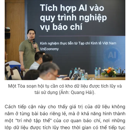
Một Tòa soạn hội tụ cần có kho dữ liệu được tích lũy và
tái sử dụng (Ảnh: Quang Hải).
Cách tiếp cận này cho thấy giá trị của dữ liệu không
nằm ở từng bài báo riêng lẻ, mà ở khả năng hình thành
một "trí nhớ tập thể" của cơ quan báo chí, nơi những
lớp dữ liệu được tích lũy theo thời gian có thể tiếp tục