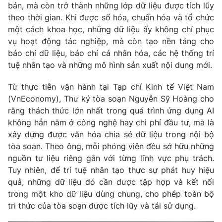
bản, mà còn trở thành những lớp dữ liệu được tích lũy
theo thời gian. Khi được số hóa, chuẩn hóa và tổ chức
một cách khoa học, những dữ liệu ấy không chỉ phục
vụ hoạt động tác nghiệp, mà còn tạo nền tảng cho
báo chí dữ liệu, báo chí cá nhân hóa, các hệ thống trí
tuệ nhân tạo và những mô hình sản xuất nội dung mới.
Từ thực tiễn vận hành tại Tạp chí Kinh tế Việt Nam
(VnEconomy), Thư ký tòa soạn Nguyễn Sỹ Hoàng cho
rằng thách thức lớn nhất trong quá trình ứng dụng AI
không hẳn nằm ở công nghệ hay chi phí đầu tư, mà là
xây dựng được văn hóa chia sẻ dữ liệu trong nội bộ
tòa soạn. Theo ông, mỗi phóng viên đều sở hữu những
nguồn tư liệu riêng gắn với từng lĩnh vực phụ trách.
Tuy nhiên, để trí tuệ nhân tạo thực sự phát huy hiệu
quả, những dữ liệu đó cần được tập hợp và kết nối
trong một kho dữ liệu dùng chung, cho phép toàn bộ
tri thức của tòa soạn được tích lũy và tái sử dụng.