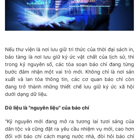
Phim VTV
Giải trí
Hậu trường
Điện ảnh
Đời sống
Nhân vật
Âm nhạc
Du lịch
Khán giả
Giáo dục
Sao
Nếu thư viện là nơi lưu giữ tri thức của thời đại sách in,
Làm đẹp
Giải sao mai
Tuyển sinh
bảo tàng là nơi lưu giữ ký ức vật chất của lịch sử, thì
Công nghệ
Chất lượng cuộc sống
trong kỷ nguyên số, các tòa soạn báo chí đang từng
Học trực tuyến
bước đảm nhận một vai trò mới. Không chỉ là nơi sản
Hitech Công nghệ tương lai
Giao lưu trực tuyến
xuất và lan tỏa thông tin, các cơ quan báo chí còn
Sản phẩm
đang trở thành những thiết chế lưu giữ ký ức xã hội
dưới dạng dữ liệu.
Lịch phát sóng
Thị trường
Dữ liệu là "nguyên liệu" của báo chí
Tư vấn
Chuyên mục khác
"Kỷ nguyên mới đang mở ra tương lai tươi sáng của
dân tộc và cũng đặt ra yêu cầu nhiệm vụ mới, cao hơn
Emagazine
Podcast
đối với báo chí cách mạng nước nhà, đòi hỏi báo chí