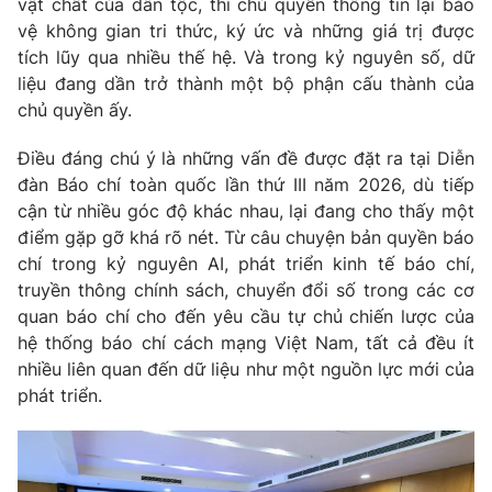
vật chất của dân tộc, thì chủ quyền thông tin lại bảo
vệ không gian tri thức, ký ức và những giá trị được
tích lũy qua nhiều thế hệ. Và trong kỷ nguyên số, dữ
liệu đang dần trở thành một bộ phận cấu thành của
chủ quyền ấy.
Điều đáng chú ý là những vấn đề được đặt ra tại Diễn
đàn Báo chí toàn quốc lần thứ III năm 2026, dù tiếp
cận từ nhiều góc độ khác nhau, lại đang cho thấy một
điểm gặp gỡ khá rõ nét. Từ câu chuyện bản quyền báo
chí trong kỷ nguyên AI, phát triển kinh tế báo chí,
truyền thông chính sách, chuyển đổi số trong các cơ
quan báo chí cho đến yêu cầu tự chủ chiến lược của
hệ thống báo chí cách mạng Việt Nam, tất cả đều ít
nhiều liên quan đến dữ liệu như một nguồn lực mới của
phát triển.