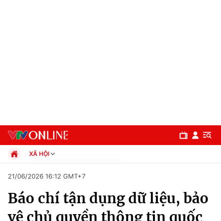
XÃ HỘI
Chính trị
21/06/2026 16:12 GMT+7
Xã hội
Báo chí tận dụng dữ liệu, bảo
Pháp luật
Chuyên mục
Kinh tế
vệ chủ quyền thông tin quốc
Thể thao