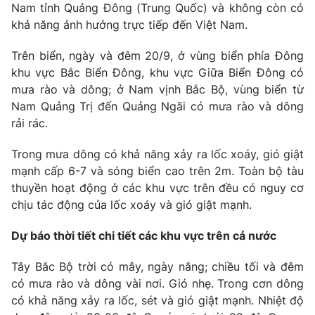
Nam tỉnh Quảng Đông (Trung Quốc) và không còn có
khả năng ảnh hưởng trực tiếp đến Việt Nam.
Trên biển, ngày và đêm 20/9, ở vùng biển phía Đông
THỜI BÁO VTV
khu vực Bắc Biển Đông, khu vực Giữa Biển Đông có
mưa rào và dông; ở Nam vịnh Bắc Bộ, vùng biển từ
Nam Quảng Trị đến Quảng Ngãi có mưa rào và dông
rải rác.
Theo dõi báo trên
Trong mưa dông có khả năng xảy ra lốc xoáy, gió giật
mạnh cấp 6-7 và sóng biển cao trên 2m. Toàn bộ tàu
Cơ quan chủ quản:
Đài Truyền hình Việt Nam
thuyền hoạt động ở các khu vực trên đều có nguy cơ
Cơ quan báo chí:
Thời báo VTV
chịu tác động của lốc xoáy và gió giật mạnh.
Giấy phép hoạt động báo in và báo điện tử số 483/GP-BTTTT
cấp ngày 29/12/2023
Dự báo thời tiết chi tiết các khu vực trên cả nước
Tổng Biên tập:
Vũ Thanh Thủy
Tây Bắc Bộ trời có mây, ngày nắng; chiều tối và đêm
Phó Tổng Biên tập:
Nguyễn Thị Mỹ Hạnh, Phạm Quốc Thắng,
có mưa rào và dông vài nơi. Gió nhẹ. Trong cơn dông
Nguyễn Trọng Ninh
có khả năng xảy ra lốc, sét và gió giật mạnh. Nhiệt độ
Tổng đài VTV:
024.38 355 931 - 024.38 355 932