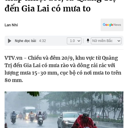
Chính trị
đến Gia Lai có mưa to
Truyền hình
Văn hóa - Giải trí
Xã hội
Y tế
Lan Nhi
Đời sống
Pháp luật
Công nghệ
Nghe đọc bài
4:32
Giáo dục
Y tế
VTV.vn - Chiều và đêm 20/9, khu vực từ Quảng
Trị đến Gia Lai có mưa rào và dông rải rác với
Thế giới
lượng mưa 15-30 mm, cục bộ có nơi mưa to trên
Tin tức
80 mm.
Kinh tế
Thế giới đó đây
Tài chính
Dữ liệu và đời sống
Câu chuyện quốc tế
Thị trường
Truyền hình
Góc doanh nghiệp