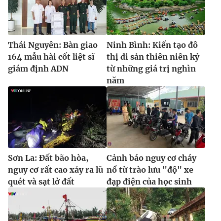
Thái Nguyên: Bàn giao
Ninh Bình: Kiến tạo đô
164 mẫu hài cốt liệt sĩ
thị di sản thiên niên kỷ
giám định ADN
từ những giá trị nghìn
năm
Sơn La: Đất bão hòa,
Cảnh báo nguy cơ cháy
nguy cơ rất cao xảy ra lũ
nổ từ trào lưu "độ" xe
quét và sạt lở đất
đạp điện của học sinh