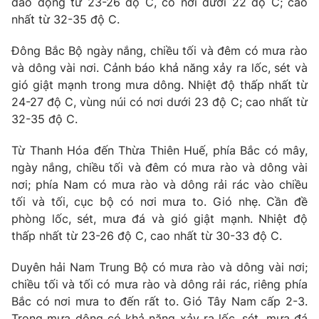
dao động từ 23-26 độ C, có nơi dưới 22 độ C; cao
Ðiện thoại Thời báo VTV:
024.66 897 897
nhất từ 32-35 độ C.
Email:
toasoan@vtv.vn
Liên hệ quảng cáo:
024-7300.7108
Đông Bắc Bộ ngày nắng, chiều tối và đêm có mưa rào
và dông vài nơi. Cảnh báo khả năng xảy ra lốc, sét và
gió giật mạnh trong mưa dông. Nhiệt độ thấp nhất từ
24-27 độ C, vùng núi có nơi dưới 23 độ C; cao nhất từ
32-35 độ C.
Từ Thanh Hóa đến Thừa Thiên Huế, phía Bắc có mây,
ngày nắng, chiều tối và đêm có mưa rào và dông vài
nơi; phía Nam có mưa rào và dông rải rác vào chiều
tối và tối, cục bộ có nơi mưa to. Gió nhẹ. Cần đề
phòng lốc, sét, mưa đá và gió giật mạnh. Nhiệt độ
thấp nhất từ 23-26 độ C, cao nhất từ 30-33 độ C.
® Cấm sao chép dưới mọi hình thức nếu không có sự chấp
thuận bằng văn bản. Ghi rõ nguồn VTV.vn khi phát hành lại
Duyên hải Nam Trung Bộ có mưa rào và dông vài nơi;
thông tin từ website này.
chiều tối và tối có mưa rào và dông rải rác, riêng phía
Bắc có nơi mưa to đến rất to. Gió Tây Nam cấp 2-3.
Trong mưa dông có khả năng xảy ra lốc, sét, mưa đá