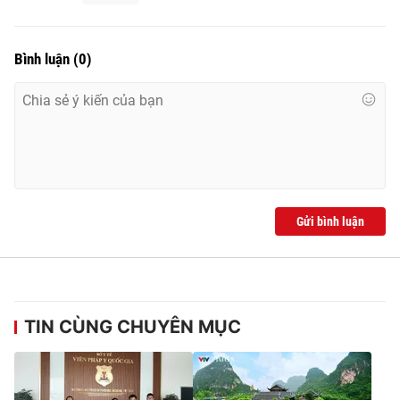
Bình luận
(
0
)
Gửi bình luận
TIN CÙNG CHUYÊN MỤC