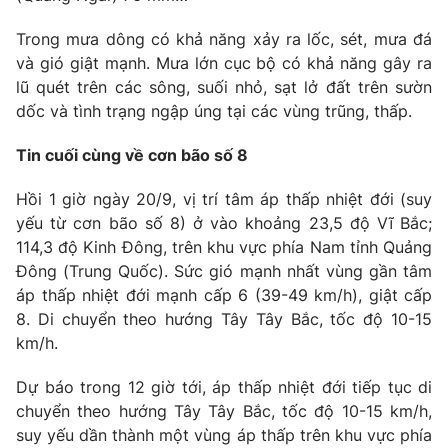
Photo
Infographic
Trong mưa dông có khả năng xảy ra lốc, sét, mưa đá
và gió giật mạnh. Mưa lớn cục bộ có khả năng gây ra
lũ quét trên các sông, suối nhỏ, sạt lở đất trên sườn
Video
Shorts video
dốc và tình trạng ngập úng tại các vùng trũng, thấp.
VTV Money
VTV Thể thao
Tin cuối cùng về cơn bão số 8
Hồi 1 giờ ngày 20/9, vị trí tâm áp thấp nhiệt đới (suy
VTV Sức khoẻ
Bất động sản
yếu từ cơn bão số 8) ở vào khoảng 23,5 độ Vĩ Bắc;
114,3 độ Kinh Đông, trên khu vực phía Nam tỉnh Quảng
Thị trường 24h
Tấm lòng Việt
Đông (Trung Quốc). Sức gió mạnh nhất vùng gần tâm
áp thấp nhiệt đới mạnh cấp 6 (39-49 km/h), giật cấp
8. Di chuyển theo hướng Tây Tây Bắc, tốc độ 10-15
VTV4
Vươn mình bằng AI
km/h.
VTV9
VTV8
Dự báo trong 12 giờ tới, áp thấp nhiệt đới tiếp tục di
chuyển theo hướng Tây Tây Bắc, tốc độ 10-15 km/h,
suy yếu dần thành một vùng áp thấp trên khu vực phía
Liên hệ tòa soạn
English