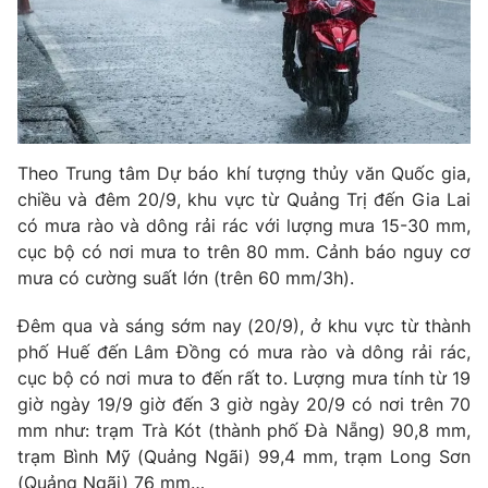
Phim VTV
Giải trí
Hậu trường
Điện ảnh
Đời sống
Nhân vật
Âm nhạc
Du lịch
Khán giả
Giáo dục
Sao
Theo Trung tâm Dự báo khí tượng thủy văn Quốc gia,
Làm đẹp
Giải sao mai
Tuyển sinh
chiều và đêm 20/9, khu vực từ Quảng Trị đến Gia Lai
Công nghệ
Chất lượng cuộc sống
có mưa rào và dông rải rác với lượng mưa 15-30 mm,
Học trực tuyến
cục bộ có nơi mưa to trên 80 mm. Cảnh báo nguy cơ
Hitech Công nghệ tương lai
Giao lưu trực tuyến
mưa có cường suất lớn (trên 60 mm/3h).
Sản phẩm
Đêm qua và sáng sớm nay (20/9), ở khu vực từ thành
Lịch phát sóng
Thị trường
phố Huế đến Lâm Đồng có mưa rào và dông rải rác,
cục bộ có nơi mưa to đến rất to. Lượng mưa tính từ 19
Tư vấn
giờ ngày 19/9 giờ đến 3 giờ ngày 20/9 có nơi trên 70
Chuyên mục khác
mm như: trạm Trà Kót (thành phố Đà Nẵng) 90,8 mm,
trạm Bình Mỹ (Quảng Ngãi) 99,4 mm, trạm Long Sơn
Emagazine
Podcast
(Quảng Ngãi) 76 mm…