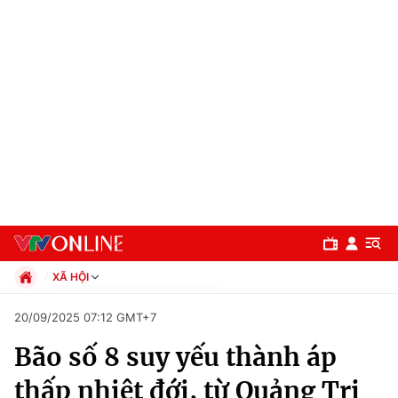
XÃ HỘI
Chính trị
20/09/2025 07:12 GMT+7
Xã hội
Bão số 8 suy yếu thành áp
Pháp luật
Chuyên mục
Kinh tế
thấp nhiệt đới, từ Quảng Trị
Thể thao