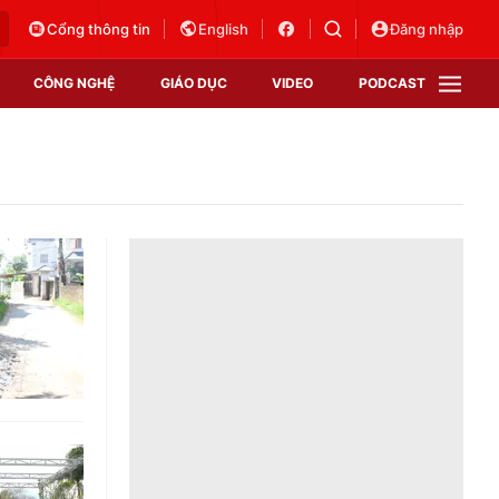
Cổng thông tin
English
Đăng nhập
CÔNG NGHỆ
GIÁO DỤC
VIDEO
PODCAST
VTV Money
VTV Thể thao
VTV Sức khoẻ
Bất động sản
Thị trường 24h
Tấm lòng Việt
Vươn mình bằng AI
VTV4
VTV8
VTV9
Lịch phát sóng
Giao lưu trực tuyến
Sự kiện