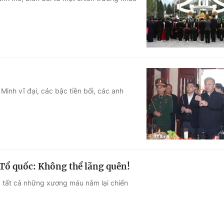
Góc ảnh
Giáo dục
Công nghệ
Tuyển sinh
Hitech Công ng
Học trực tuyến
Sản phẩm
Minh vĩ đại, các bậc tiền bối, các anh
g
Thị trường
Tư vấn
 Tổ quốc: Không thể lãng quên!
 tất cả những xương máu nằm lại chiến