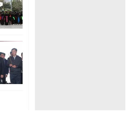
Liên hệ toà soạn
hệ tương lai