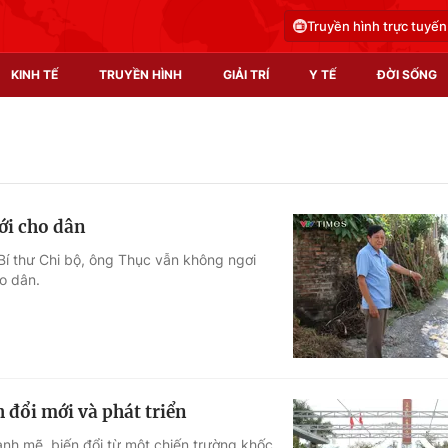
Truyền hình trực tuyến
KINH TẾ
TRUYỀN HÌNH
GIẢI TRÍ
Y TẾ
ĐỜI SỐNG
Pháp luật
Y tế
Truyền hình
Multimedia
ới cho dân
Phim VTV
Video
 Bí thư Chi bộ, ông Thục vẫn không ngơi
o dân.
Hậu trường
Shorts video
Nhân vật
Podcast
Khán giả
EMagazine
Giải sao mai
Photo
đổi mới và phát triển
Infographic
nh mẽ, biến đổi từ một chiến trường khốc