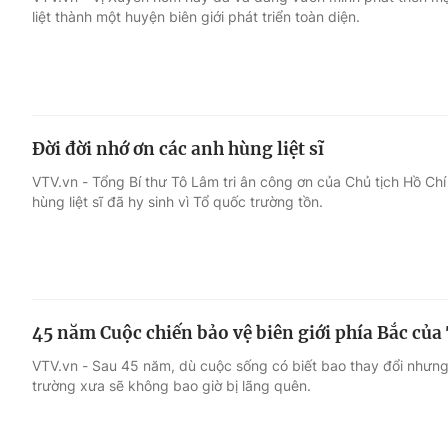
liệt thành một huyện biên giới phát triển toàn diện.
Giải trí
Đời sống
Điện ảnh
Du lịch
Đời đời nhớ ơn các anh hùng liệt sĩ
Âm nhạc
Làm đẹp
VTV.vn - Tổng Bí thư Tô Lâm tri ân công ơn của Chủ tịch Hồ Chí 
hùng liệt sĩ đã hy sinh vì Tổ quốc trường tồn.
Sao
Chất lượng cuộc sốn
45 năm Cuộc chiến bảo vệ biên giới phía Bắc của
VTV.vn - Sau 45 năm, dù cuộc sống có biết bao thay đổi nhưng
trường xưa sẽ không bao giờ bị lãng quên.