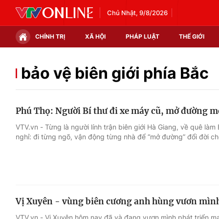
Chủ Nhật, 9/8/2026
CHÍNH TRỊ
XÃ HỘI
PHÁP LUẬT
THẾ GIỚI
Chính trị
Xã hội
bảo vệ biên giới phía Bắc
Thế giới
Kinh tế
Phú Thọ: Người Bí thư đi xe máy cũ, mở đường m
Tin tức
Tài chính
VTV.vn - Từng là người lính trận biên giới Hà Giang, về quê làm
nghỉ: đi từng ngõ, vận động từng nhà để “mở đường” đổi đời ch
Thế giới đó đây
Thị trường
Câu chuyện quốc tế
Góc doanh nghiệp
Dữ liệu và đời sống
Vị Xuyên - vùng biên cương anh hùng vươn mình 
VTV.vn - Vị Xuyên hôm nay đã và đang vươn mình phát triển mạ