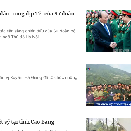
đấu trong dịp Tết của Sư đoàn
 tác sẵn sàng chiến đấu của Sư đoàn bộ
a ngõ Thủ đô Hà Nội.
rận Vị Xuyên, Hà Giang đã tổ chức những
t sỹ tại tỉnh Cao Bằng