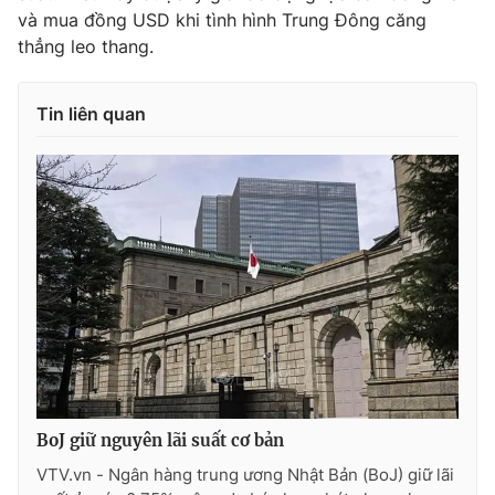
và mua đồng USD khi tình hình Trung Đông căng
thẳng leo thang.
THỜI BÁO VTV
Tin liên quan
Theo dõi báo trên
Cơ quan chủ quản:
Đài Truyền hình Việt Nam
Cơ quan báo chí:
Thời báo VTV
Giấy phép hoạt động báo in và báo điện tử số 483/GP-BTTTT
cấp ngày 29/12/2023
Tổng Biên tập:
Vũ Thanh Thủy
Phó Tổng Biên tập:
Nguyễn Thị Mỹ Hạnh, Phạm Quốc Thắng,
BoJ giữ nguyên lãi suất cơ bản
Nguyễn Trọng Ninh
VTV.vn - Ngân hàng trung ương Nhật Bản (BoJ) giữ lãi
Tổng đài VTV:
024.38 355 931 - 024.38 355 932