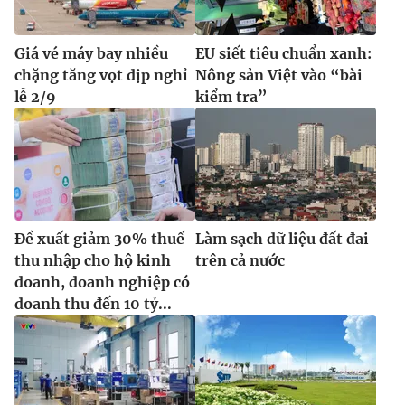
Giá vé máy bay nhiều
EU siết tiêu chuẩn xanh:
chặng tăng vọt dịp nghỉ
Nông sản Việt vào “bài
lễ 2/9
kiểm tra”
Đề xuất giảm 30% thuế
Làm sạch dữ liệu đất đai
thu nhập cho hộ kinh
trên cả nước
doanh, doanh nghiệp có
doanh thu đến 10 tỷ...