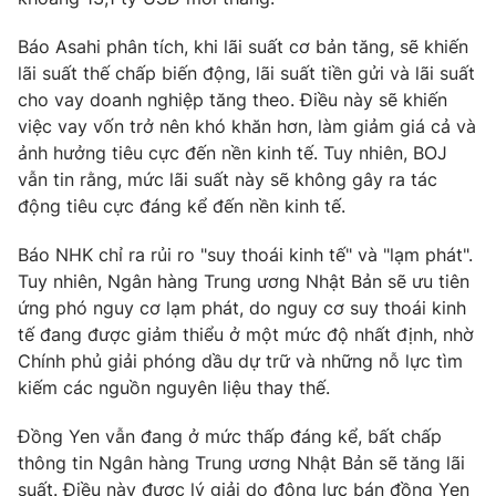
Photo
Infographic
Báo Asahi phân tích, khi lãi suất cơ bản tăng, sẽ khiến
lãi suất thế chấp biến động, lãi suất tiền gửi và lãi suất
Video
cho vay doanh nghiệp tăng theo. Điều này sẽ khiến
Shorts video
việc vay vốn trở nên khó khăn hơn, làm giảm giá cả và
ảnh hưởng tiêu cực đến nền kinh tế. Tuy nhiên, BOJ
VTV Money
VTV Thể thao
vẫn tin rằng, mức lãi suất này sẽ không gây ra tác
động tiêu cực đáng kể đến nền kinh tế.
VTV Sức khoẻ
Bất động sản
Báo NHK chỉ ra rủi ro "suy thoái kinh tế" và "lạm phát".
Tuy nhiên, Ngân hàng Trung ương Nhật Bản sẽ ưu tiên
Thị trường 24h
Tấm lòng Việt
ứng phó nguy cơ lạm phát, do nguy cơ suy thoái kinh
tế đang được giảm thiểu ở một mức độ nhất định, nhờ
VTV4
Vươn mình bằng AI
Chính phủ giải phóng dầu dự trữ và những nỗ lực tìm
kiếm các nguồn nguyên liệu thay thế.
VTV9
VTV8
Đồng Yen vẫn đang ở mức thấp đáng kể, bất chấp
thông tin Ngân hàng Trung ương Nhật Bản sẽ tăng lãi
Liên hệ tòa soạn
English
suất. Điều này được lý giải do động lực bán đồng Yen