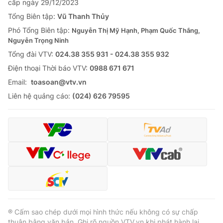
cấp ngày 29/12/2023
Tổng Biên tập:
Vũ Thanh Thủy
Phó Tổng Biên tập:
Nguyễn Thị Mỹ Hạnh, Phạm Quốc Thắng,
Nguyễn Trọng Ninh
Tổng đài VTV:
024.38 355 931 - 024.38 355 932
Ðiện thoại Thời báo VTV:
0988 671 671
Email:
toasoan@vtv.vn
Liên hệ quảng cáo:
(024) 626 79595
® Cấm sao chép dưới mọi hình thức nếu không có sự chấp
thuận bằng văn bản. Ghi rõ nguồn VTV.vn khi phát hành lại