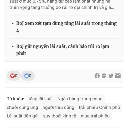
suất ở mức 0,75%, nâng dự báo lạm phát nhưng hạ
Ðiện thoại Thời báo VTV:
024.66 897 897
triển vọng tăng trưởng do rủi ro địa chính trị và giá...
Email:
toasoan@vtv.vn
Liên hệ quảng cáo:
024-7300.7108
BoJ xem xét tạm dừng tăng lãi suất trong tháng
4
BoJ giữ nguyên lãi suất, cảnh báo rủi ro lạm
phát
0
0
Từ khóa:
tăng lãi suất
Ngân hàng trung ương
® Cấm sao chép dưới mọi hình thức nếu không có sự chấp
thuận bằng văn bản. Ghi rõ nguồn VTV.vn khi phát hành lại
chuỗi cung ứng
người tiêu dùng
trái phiếu Chính phủ
thông tin từ website này.
Lãi suất tiền gửi
suy thoái kinh tế
mua trái phiếu