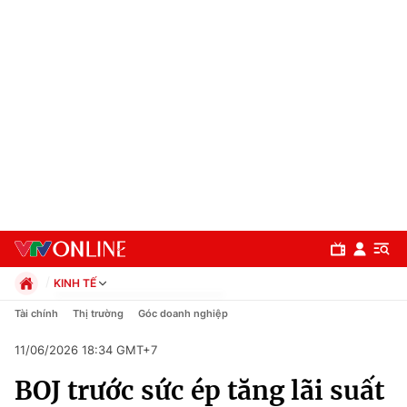
KINH TẾ
Chính trị
Tài chính
Thị trường
Góc doanh nghiệp
Xã hội
11/06/2026 18:34 GMT+7
Pháp luật
Chuyên mục
Kinh tế
BOJ trước sức ép tăng lãi suất
Thể thao