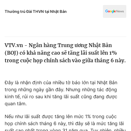
Chính trị
Truyền hình
Thường trú Đài THVN tại Nhật Bản
Văn hóa - Giải trí
Xã hội
Y tế
Đời sống
Pháp luật
Công nghệ
VTV.vn - Ngân hàng Trung ương Nhật Bản
Giáo dục
Y tế
(BOJ) có khả năng cao sẽ tăng lãi suất lên 1%
trong cuộc họp chính sách vào giữa tháng 6 này.
Thế giới
Tin tức
Đây là nhận định của nhiều tờ báo lớn tại Nhật Bản
Kinh tế
trong những ngày gần đây. Nhưng những tác động
Thế giới đó đây
kinh tế, rủi ro sau khi tăng lãi suất cũng đang được
Tài chính
Dữ liệu và đời sống
quan tâm.
Câu chuyện quốc tế
Thị trường
Nếu như lãi suất được tăng lên mức 1% trong cuộc
Truyền hình
Góc doanh nghiệp
họp chính sách tháng 6 này, thì đây sẽ là mức tăng lãi
suất cao nhất trong vòng 31 năm qua. Tuy nhiên, nhiều