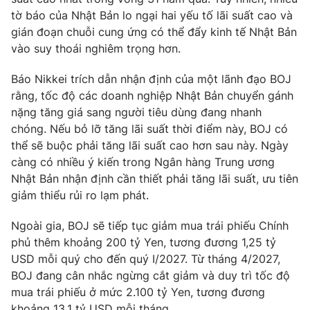
Phim VTV
Giải trí
tờ báo của Nhật Bản lo ngại hai yếu tố lãi suất cao và
Hậu trường
gián đoạn chuỗi cung ứng có thể đẩy kinh tế Nhật Bản
Điện ảnh
vào suy thoái nghiêm trọng hơn.
Đời sống
Nhân vật
Âm nhạc
Báo Nikkei trích dẫn nhận định của một lãnh đạo BOJ
Du lịch
Khán giả
Giáo dục
rằng, tốc độ các doanh nghiệp Nhật Bản chuyển gánh
Sao
Làm đẹp
nặng tăng giá sang người tiêu dùng đang nhanh
Giải sao mai
Tuyển sinh
chóng. Nếu bỏ lỡ tăng lãi suất thời điểm này, BOJ có
Công nghệ
Chất lượng cuộc sống
thể sẽ buộc phải tăng lãi suất cao hơn sau này. Ngày
Học trực tuyến
càng có nhiều ý kiến trong Ngân hàng Trung ương
Hitech Công nghệ tương lai
Giao lưu trực tuyến
Nhật Bản nhận định cần thiết phải tăng lãi suất, ưu tiên
Sản phẩm
giảm thiểu rủi ro lạm phát.
Lịch phát sóng
Thị trường
Ngoài gia, BOJ sẽ tiếp tục giảm mua trái phiếu Chính
phủ thêm khoảng 200 tỷ Yen, tương đương 1,25 tỷ
Tư vấn
USD mỗi quý cho đến quý I/2027. Từ tháng 4/2027,
Chuyên mục khác
BOJ đang cân nhắc ngừng cắt giảm và duy trì tốc độ
Emagazine
mua trái phiếu ở mức 2.100 tỷ Yen, tương đương
Podcast
khoảng 13,1 tỷ USD mỗi tháng.