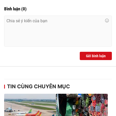
Bình luận
(
0
)
Gửi bình luận
TIN CÙNG CHUYÊN MỤC