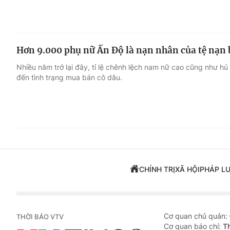
Hơn 9.000 phụ nữ Ấn Độ là nạn nhân của tệ nạn
Nhiều năm trở lại đây, tỉ lệ chênh lệch nam nữ cao cũng như hủ
đến tình trạng mua bán cô dâu.
CHÍNH TRỊ
XÃ HỘI
PHÁP L
Cơ quan chủ quản:
THỜI BÁO VTV
Cơ quan báo chí:
T