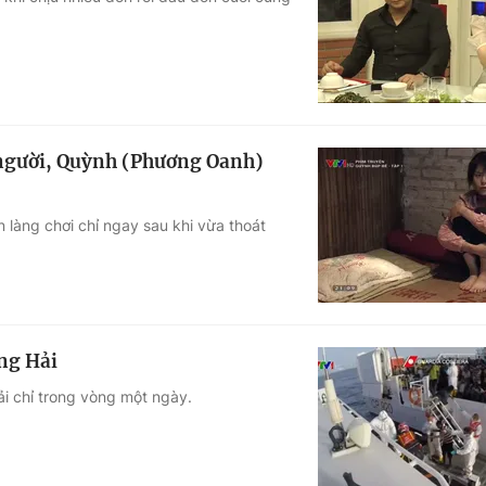
Góc ảnh
Giáo dục
Công nghệ
Tuyển sinh
Hitech Công ng
 người, Quỳnh (Phương Oanh)
Học trực tuyến
Sản phẩm
 làng chơi chỉ ngay sau khi vừa thoát
g
Thị trường
Tư vấn
ung Hải
i chỉ trong vòng một ngày.