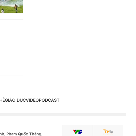
HỆ
GIÁO DỤC
VIDEO
PODCAST
nh, Phạm Quốc Thắng,