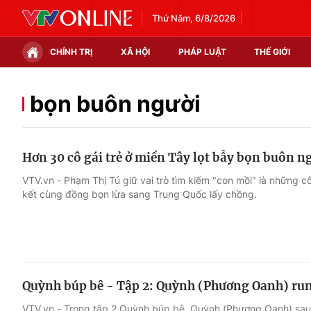
Thứ Năm, 6/8/2026
CHÍNH TRỊ
XÃ HỘI
PHÁP LUẬT
THẾ GIỚI
Chính trị
Xã hội
bọn buôn người
Thế giới
Kinh tế
Hơn 30 cô gái trẻ ở miền Tây lọt bẫy bọn buôn n
Tin tức
Tài chính
VTV.vn - Phạm Thị Tú giữ vai trò tìm kiếm "con mồi" là những 
kết cùng đồng bọn lừa sang Trung Quốc lấy chồng.
Thế giới đó đây
Thị trường
Câu chuyện quốc tế
Góc doanh nghiệp
Dữ liệu và đời sống
Quỳnh búp bê - Tập 2: Quỳnh (Phương Oanh) run 
VTV.vn - Trong tập 2 Quỳnh búp bê, Quỳnh (Phương Oanh) sau k