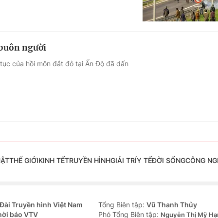
 buôn người
 tục của hồi môn đắt đỏ tại Ấn Độ đã dấn
UẬT
THẾ GIỚI
KINH TẾ
TRUYỀN HÌNH
GIẢI TRÍ
Y TẾ
ĐỜI SỐNG
CÔNG NG
Đài Truyền hình Việt Nam
Tổng Biên tập:
Vũ Thanh Thủy
hời báo VTV
Phó Tổng Biên tập:
Nguyễn Thị Mỹ Hạ