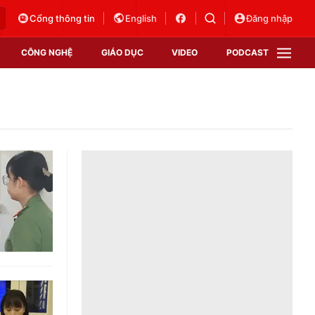
Cổng thông tin
English
Đăng nhập
CÔNG NGHỆ
GIÁO DỤC
VIDEO
PODCAST
VTV Money
VTV Thể thao
VTV Sức khoẻ
Bất động sản
Thị trường 24h
Tấm lòng Việt
Vươn mình bằng AI
VTV4
VTV8
VTV9
Lịch phát sóng
Giao lưu trực tuyến
Sự kiện