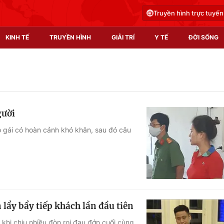
Truyền hình trực tuyến
KINH TẾ
TRUYỀN HÌNH
GIẢI TRÍ
Y TẾ
ĐỜI SỐNG
Pháp luật
Y tế
Truyền hình
Multimedia
gười
Phim VTV
Video
cô gái có hoàn cảnh khó khăn, sau đó câu
Hậu trường
Shorts video
Nhân vật
Podcast
Khán giả
EMagazine
Giải sao mai
Photo
lẩy bẩy tiếp khách lần đầu tiên
Infographic
hi chịu nhiều đòn roi đau đớn cuối cùng