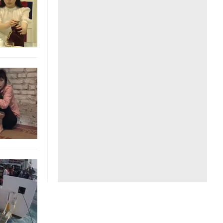
Liên hệ toà soạn
hệ tương lai