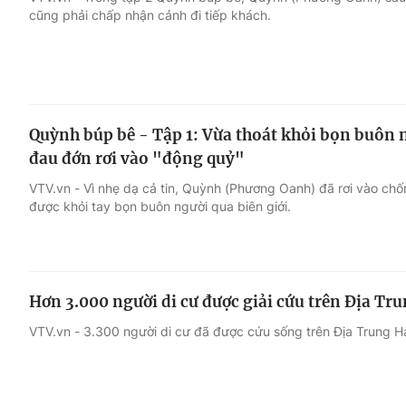
cũng phải chấp nhận cảnh đi tiếp khách.
Giải trí
Đời sống
Điện ảnh
Du lịch
Quỳnh búp bê - Tập 1: Vừa thoát khỏi bọn buôn
Âm nhạc
Làm đẹp
đau đớn rơi vào "động quỷ"
VTV.vn - Vì nhẹ dạ cả tin, Quỳnh (Phương Oanh) đã rơi vào chốn
Sao
Chất lượng cuộc sốn
được khỏi tay bọn buôn người qua biên giới.
Hơn 3.000 người di cư được giải cứu trên Địa Tr
VTV.vn - 3.300 người di cư đã được cứu sống trên Địa Trung Hả