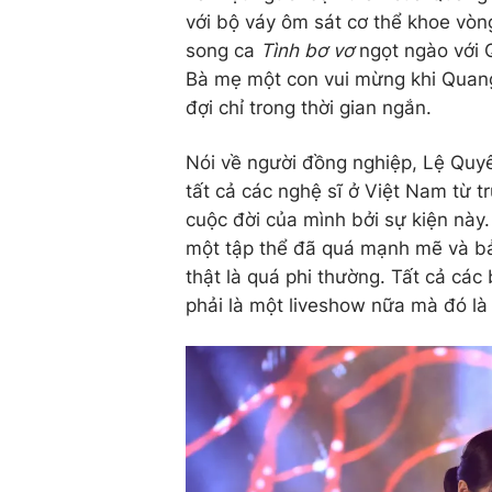
với bộ váy ôm sát cơ thể khoe vòng
song ca
Tình bơ vơ
ngọt ngào với 
Bà mẹ một con vui mừng khi Quang
đợi chỉ trong thời gian ngắn.
Nói về người đồng nghiệp, Lệ Quyên
tất cả các nghệ sĩ ở Việt Nam từ t
cuộc đời của mình bởi sự kiện này.
một tập thể đã quá mạnh mẽ và bả
thật là quá phi thường. Tất cả cá
phải là một liveshow nữa mà đó là