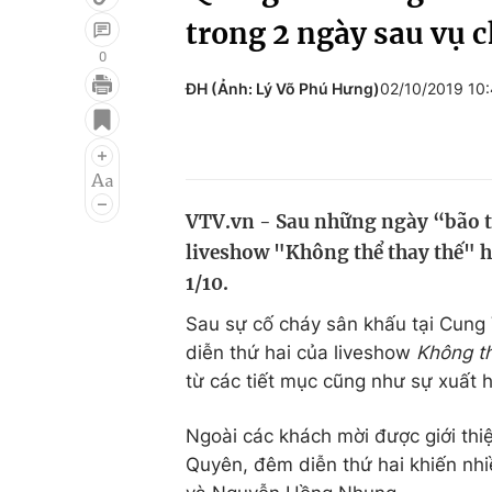
trong 2 ngày sau vụ 
0
ĐH (Ảnh: Lý Võ Phú Hưng)
02/10/2019 10
Giải trí
Đời sống
Điện ảnh
Du lịch
Âm nhạc
Làm đẹp
VTV.vn - Sau những ngày “bão t
Sao
Chất lượng cuộc sốn
liveshow "Không thể thay thế" h
1/10.
Sau sự cố cháy sân khấu tại Cung 
diễn thứ hai của liveshow
Không t
từ các tiết mục cũng như sự xuất h
Ngoài các khách mời được giới thiệ
Quyên, đêm diễn thứ hai khiến nhi