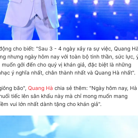
ng cho biết: "Sau 3 - 4 ngày xảy ra sự việc, Quang H
g nhưng ngày hôm nay với toàn bộ tinh thần, sức lực, 
i muốn gởi đến cho quý vị khán giả, đặc biệt là những
hạc ý nghĩa nhất, chân thành nhất và Quang Hà nhất".
"giông bão",
Quang Hà
chia sẻ thêm: "Ngày hôm nay, Hà
uối tiếc lên sân khấu này mà chỉ mong muốn mang
iềm vui lớn nhất dành tặng cho khán giả".