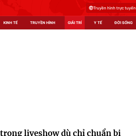
Truyền hình trực tuyến
KINH TẾ
TRUYỀN HÌNH
GIẢI TRÍ
Y TẾ
ĐỜI SỐNG
Pháp luật
Y tế
Truyền hình
Multimedia
Phim VTV
Video
Hậu trường
Shorts video
Nhân vật
Podcast
Khán giả
EMagazine
Giải sao mai
Photo
rong liveshow dù chỉ chuẩn bị
Infographic