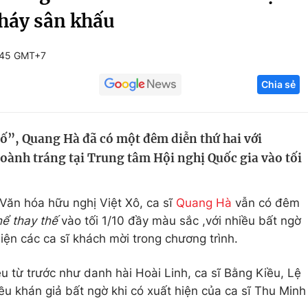
cháy sân khấu
Góc ảnh
:45 GMT+7
Giáo dục
Công nghệ
Chia sẻ
Tuyển sinh
Hitech Công ng
Học trực tuyến
Sản phẩm
ố”, Quang Hà đã có một đêm diễn thứ hai với
g
Thị trường
oành tráng tại Trung tâm Hội nghị Quốc gia vào tối
Tư vấn
Văn hóa hữu nghị Việt Xô, ca sĩ
Quang Hà
vẫn có đêm
hể thay thế
vào tối 1/10 đầy màu sắc ,với nhiều bất ngờ
iện các ca sĩ khách mời trong chương trình.
u từ trước như danh hài Hoài Linh, ca sĩ Bằng Kiều, Lệ
ều khán giả bất ngờ khi có xuất hiện của ca sĩ Thu Minh