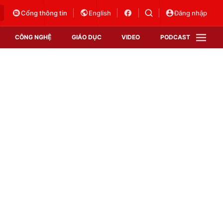
Cổng thông tin
English
Đăng nhập
CÔNG NGHỆ
GIÁO DỤC
VIDEO
PODCAST
VTV Money
VTV Thể thao
VTV Sức khoẻ
Bất động sản
Thị trường 24h
Tấm lòng Việt
Vươn mình bằng AI
VTV4
VTV8
VTV9
Lịch phát sóng
Giao lưu trực tuyến
Sự kiện