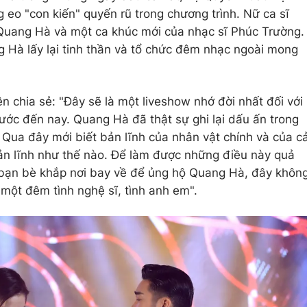
 eo "con kiến" quyến rũ trong chương trình. Nữ ca sĩ
Quang Hà và một ca khúc mới của nhạc sĩ Phúc Trường.
 Hà lấy lại tinh thần và tổ chức đêm nhạc ngoài mong
 chia sẻ: "Đây sẽ là một liveshow nhớ đời nhất đối với
rước đến nay. Quang Hà đã thật sự ghi lại dấu ấn trong
 Qua đây mới biết bản lĩnh của nhân vật chính và của c
n lĩnh như thế nào. Để làm được những điều này quả
c bạn bè khắp nơi bay về để ủng hộ Quang Hà, đây khôn
 một đêm tình nghệ sĩ, tình anh em".