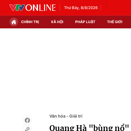
Thứ Bảy, 8/8/2026
CHÍNH TRỊ
XÃ HỘI
PHÁP LUẬT
THẾ GIỚI
Chính trị
Xã hội
Thế giới
Kinh tế
Tin tức
Tài chính
Thế giới đó đây
Thị trường
Câu chuyện quốc tế
Góc doanh nghiệp
Dữ liệu và đời sống
Văn hóa - Giải trí
Quang Hà "bùng nổ" t