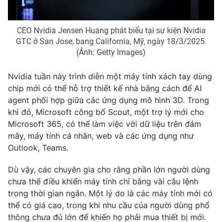
Ðiện thoại Thời báo VTV:
024.66 897 897
Email:
toasoan@vtv.vn
CEO Nvidia Jensen Huang phát biểu tại sự kiện Nvidia
Liên hệ quảng cáo:
024-7300.7108
GTC ở San Jose, bang California, Mỹ, ngày 18/3/2025.
(Ảnh: Getty Images)
Nvidia tuần này trình diễn một máy tính xách tay dùng
chip mới có thể hỗ trợ thiết kế nhà bằng cách để AI
agent phối hợp giữa các ứng dụng mô hình 3D. Trong
khi đó, Microsoft công bố Scout, một trợ lý mới cho
Microsoft 365, có thể làm việc với dữ liệu trên đám
mây, máy tính cá nhân, web và các ứng dụng như
Outlook, Teams.
Dù vậy, các chuyên gia cho rằng phần lớn người dùng
® Cấm sao chép dưới mọi hình thức nếu không có sự chấp
chưa thể điều khiển máy tính chỉ bằng vài câu lệnh
thuận bằng văn bản. Ghi rõ nguồn VTV.vn khi phát hành lại
trong thời gian ngắn. Một lý do là các máy tính mới có
thông tin từ website này.
thể có giá cao, trong khi nhu cầu của người dùng phổ
thông chưa đủ lớn để khiến họ phải mua thiết bị mới.