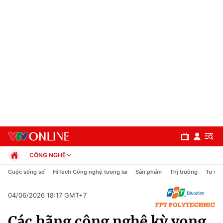
CÔNG NGHỆ
Chính trị
Cuộc sống số
HiTech Công nghệ tương lai
Sản phẩm
Thị trường
Tư vấn
Xã hội
Pháp luật
04/06/2026 18:17 GMT+7
Chuyên mục
Kinh tế
Các hãng công nghệ kỳ vọng
Thể thao