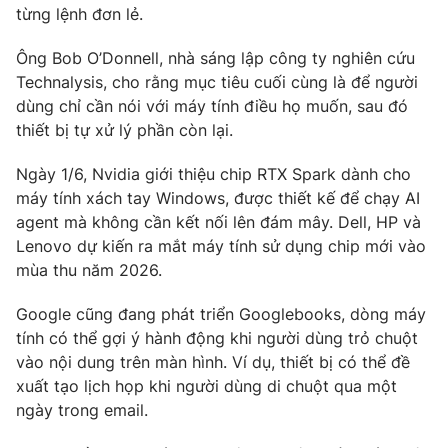
từng lệnh đơn lẻ.
Photo
Infographic
Ông Bob O’Donnell, nhà sáng lập công ty nghiên cứu
Technalysis, cho rằng mục tiêu cuối cùng là để người
Video
Shorts video
dùng chỉ cần nói với máy tính điều họ muốn, sau đó
thiết bị tự xử lý phần còn lại.
VTV Money
VTV Thể thao
Ngày 1/6, Nvidia giới thiệu chip RTX Spark dành cho
máy tính xách tay Windows, được thiết kế để chạy AI
VTV Sức khoẻ
Bất động sản
agent mà không cần kết nối lên đám mây. Dell, HP và
Lenovo dự kiến ra mắt máy tính sử dụng chip mới vào
Thị trường 24h
Tấm lòng Việt
mùa thu năm 2026.
Google cũng đang phát triển Googlebooks, dòng máy
VTV4
Vươn mình bằng AI
tính có thể gợi ý hành động khi người dùng trỏ chuột
vào nội dung trên màn hình. Ví dụ, thiết bị có thể đề
VTV9
VTV8
xuất tạo lịch họp khi người dùng di chuột qua một
ngày trong email.
Liên hệ tòa soạn
English