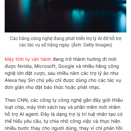
Phim VTV
Giải trí
Hậu trường
Điện ảnh
Đời sống
Nhân vật
Âm nhạc
Du lịch
Khán giả
Các hãng công nghệ đang phát triển trợ lý AI để hỗ trợ
Giáo dục
Sao
các tác vụ số hằng ngày. (Ảnh: Getty Images)
Làm đẹp
Giải sao mai
Tuyển sinh
Công nghệ
Chất lượng cuộc sống
Máy tính tự vận hành
đang trở thành hướng đi mới
Học trực tuyến
được Nvidia, Microsoft, Google và nhiều hãng công
Hitech Công nghệ tương lai
nghệ lớn đặt cược, sau nhiều năm các trợ lý ảo như
Giao lưu trực tuyến
Alexa hay Siri chủ yếu chỉ được dùng cho các tác vụ
Sản phẩm
đơn giản như đặt báo thức hoặc phát nhạc.
Lịch phát sóng
Thị trường
Theo CNN, các công ty công nghệ gần đây giới thiệu
Tư vấn
loạt chip, máy tính xách tay và phần mềm mới nhằm
Chuyên mục khác
hỗ trợ AI agent. Đây là dạng trợ lý trí tuệ nhân tạo có
thể hiểu yêu cầu, tự chia nhỏ công việc và thực hiện
Emagazine
Podcast
nhiều bước thay cho người dùng, thay vì chỉ phản hồi