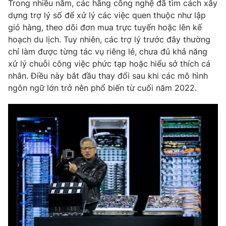
Trong nhiều năm, các hãng công nghệ đã tìm cách xây
dựng trợ lý số để xử lý các việc quen thuộc như lập
giỏ hàng, theo dõi đơn mua trực tuyến hoặc lên kế
hoạch du lịch. Tuy nhiên, các trợ lý trước đây thường
THỜI BÁO VTV
chỉ làm được từng tác vụ riêng lẻ, chưa đủ khả năng
xử lý chuỗi công việc phức tạp hoặc hiểu sở thích cá
nhân. Điều này bắt đầu thay đổi sau khi các mô hình
ngôn ngữ lớn trở nên phổ biến từ cuối năm 2022.
Theo dõi báo trên
Cơ quan chủ quản:
Đài Truyền hình Việt Nam
Cơ quan báo chí:
Thời báo VTV
Giấy phép hoạt động báo in và báo điện tử số 483/GP-BTTTT
cấp ngày 29/12/2023
Tổng Biên tập:
Vũ Thanh Thủy
Phó Tổng Biên tập:
Nguyễn Thị Mỹ Hạnh, Phạm Quốc Thắng,
Nguyễn Trọng Ninh
Tổng đài VTV:
024.38 355 931 - 024.38 355 932