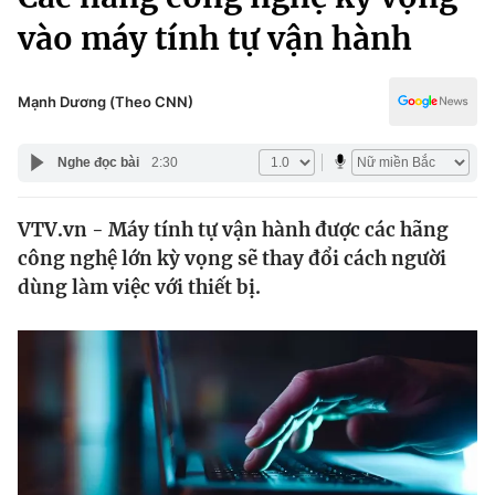
Chính trị
Truyền hình
vào máy tính tự vận hành
Văn hóa - Giải trí
Xã hội
Y tế
Mạnh Dương (Theo CNN)
Đời sống
Pháp luật
Công nghệ
Nghe đọc bài
2:30
Giáo dục
Y tế
VTV.vn - Máy tính tự vận hành được các hãng
công nghệ lớn kỳ vọng sẽ thay đổi cách người
Thế giới
dùng làm việc với thiết bị.
Tin tức
Kinh tế
Thế giới đó đây
Tài chính
Dữ liệu và đời sống
Câu chuyện quốc tế
Thị trường
Truyền hình
Góc doanh nghiệp