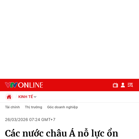
KINH TẾ
Chính trị
Tài chính
Thị trường
Góc doanh nghiệp
Xã hội
26/03/2026 07:24 GMT+7
Pháp luật
Chuyên mục
Kinh tế
Các nước châu Á nỗ lực ổn
Thể thao