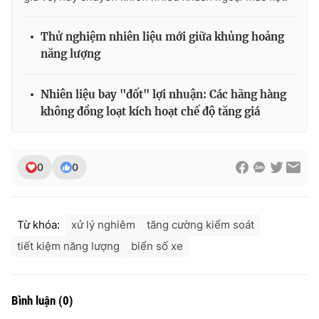
Thử nghiệm nhiên liệu mới giữa khủng hoảng
năng lượng
THỜI BÁO VTV
Nhiên liệu bay "đốt" lợi nhuận: Các hãng hàng
không đồng loạt kích hoạt chế độ tăng giá
Theo dõi báo trên
0
0
Cơ quan chủ quản:
Đài Truyền hình Việt Nam
Cơ quan báo chí:
Thời báo VTV
Giấy phép hoạt động báo in và báo điện tử số 483/GP-BTTTT
Từ khóa:
xử lý nghiêm
tăng cường kiểm soát
cấp ngày 29/12/2023
tiết kiệm năng lượng
biển số xe
Tổng Biên tập:
Vũ Thanh Thủy
Phó Tổng Biên tập:
Nguyễn Thị Mỹ Hạnh, Phạm Quốc Thắng,
Nguyễn Trọng Ninh
Bình luận
(
0
)
Tổng đài VTV:
024.38 355 931 - 024.38 355 932