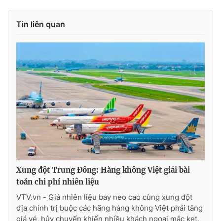
Photo
Infographic
Tin liên quan
Video
Shorts video
VTV Money
VTV Thể thao
VTV Sức khoẻ
Bất động sản
Thị trường 24h
Tấm lòng Việt
VTV4
Vươn mình bằng AI
Xung đột Trung Đông: Hàng không Việt giải bài
toán chi phí nhiên liệu
VTV9
VTV8
VTV.vn - Giá nhiên liệu bay neo cao cùng xung đột
địa chính trị buộc các hãng hàng không Việt phải tăng
Liên hệ tòa soạn
English
giá vé, hủy chuyến khiến nhiều khách ngoại mắc kẹt.