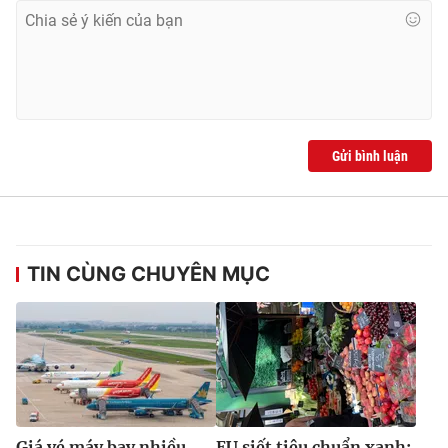
Ðiện thoại Thời báo VTV:
024.66 897 897
Email:
toasoan@vtv.vn
Liên hệ quảng cáo:
024-7300.7108
Gửi bình luận
TIN CÙNG CHUYÊN MỤC
® Cấm sao chép dưới mọi hình thức nếu không có sự chấp
thuận bằng văn bản. Ghi rõ nguồn VTV.vn khi phát hành lại
thông tin từ website này.
Giá vé máy bay nhiều
EU siết tiêu chuẩn xanh: