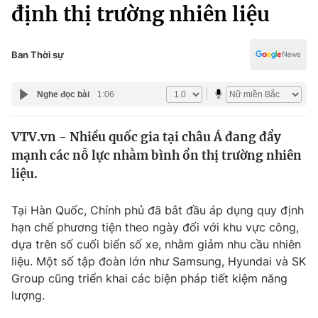
Chính trị
định thị trường nhiên liệu
Truyền hình
Văn hóa - Giải trí
Xã hội
Y tế
Ban Thời sự
Đời sống
Pháp luật
Công nghệ
Nghe đọc bài
1:06
Giáo dục
Y tế
VTV.vn - Nhiều quốc gia tại châu Á đang đẩy
mạnh các nỗ lực nhằm bình ổn thị trường nhiên
Thế giới
liệu.
Tin tức
Kinh tế
Tại Hàn Quốc, Chính phủ đã bắt đầu áp dụng quy định
Thế giới đó đây
hạn chế phương tiện theo ngày đối với khu vực công,
Tài chính
dựa trên số cuối biển số xe, nhằm giảm nhu cầu nhiên
Dữ liệu và đời sống
Câu chuyện quốc tế
liệu. Một số tập đoàn lớn như Samsung, Hyundai và SK
Thị trường
Group cũng triển khai các biện pháp tiết kiệm năng
Truyền hình
lượng.
Góc doanh nghiệp