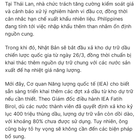
Phim VTV
Tại Thái Lan, nhà chức trách tăng cường kiểm soát giá
Giải trí
và cảnh báo xử lý nghiêm hành vi đầu cơ, đồng thời
Hậu trường
cân nhắc hạn chế xuất khẩu nhiên liệu. Philippines
Điện ảnh
Đời sống
đang tính tới việc nhập khẩu thêm than nhằm ổn định
Nhân vật
Âm nhạc
nguồn cung.
Du lịch
Khán giả
Giáo dục
Sao
Trong khi đó, Nhật Bản sẽ bắt đầu xả kho dự trữ dầu
Làm đẹp
Giải sao mai
chiến lược quốc gia từ ngày 26/3, đồng thời chuẩn bị
Tuyển sinh
Công nghệ
khai thác thêm nguồn dự trữ chung với các nước sản
Chất lượng cuộc sống
Học trực tuyến
xuất để hạ nhiệt giá năng lượng.
Hitech Công nghệ tương lai
Giao lưu trực tuyến
Mới đây, Cơ quan Năng lượng quốc tế (IEA) cho biết
Sản phẩm
sẵn sàng triển khai thêm các đợt xả dầu từ kho dự trữ
Lịch phát sóng
nếu cần thiết. Theo Giám đốc điều hành IEA Fatih
Thị trường
Birol, dù các nước thành viên đã quyết định xả kho kỷ
Tư vấn
lục 400 triệu thùng dầu, lượng dự trữ vẫn còn dồi dào,
Chuyên mục khác
với khoảng 80% chưa được sử dụng. Tuy nhiên, ông
cũng bày tỏ hy vọng sẽ không cần đến các biện pháp
Emagazine
Podcast
bổ sung.