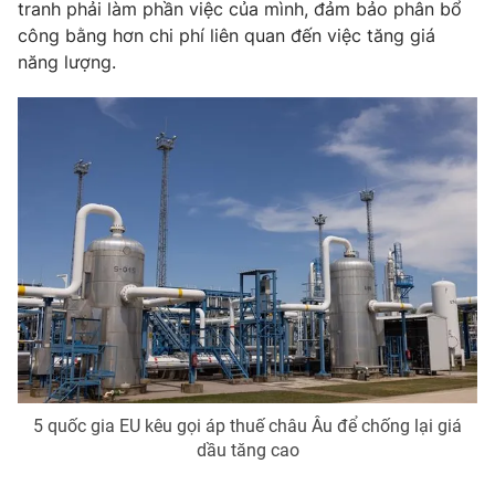
tranh phải làm phần việc của mình, đảm bảo phân bổ
Photo
công bằng hơn chi phí liên quan đến việc tăng giá
Infographic
năng lượng.
Video
Shorts video
VTV Money
VTV Thể thao
VTV Sức khoẻ
Bất động sản
Thị trường 24h
Tấm lòng Việt
VTV4
Vươn mình bằng AI
VTV9
VTV8
5 quốc gia EU kêu gọi áp thuế châu Âu để chống lại giá
dầu tăng cao
Liên hệ tòa soạn
English