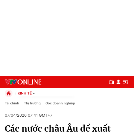
KINH TẾ
Chính trị
Tài chính
Thị trường
Góc doanh nghiệp
Xã hội
07/04/2026 07:41 GMT+7
Pháp luật
Chuyên mục
Kinh tế
Các nước châu Âu đề xuất
Thể thao