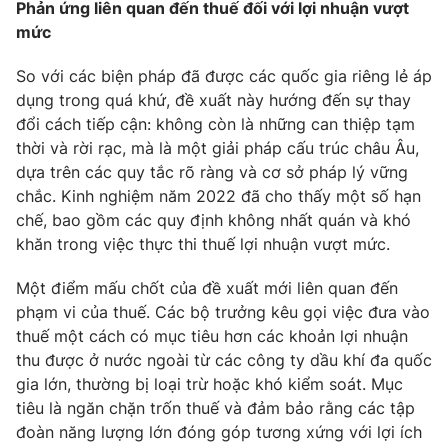
Phản ứng liên quan đến thuế đối với lợi nhuận vượt
mức
So với các biện pháp đã được các quốc gia riêng lẻ áp
THỜI BÁO VTV
dụng trong quá khứ, đề xuất này hướng đến sự thay
đổi cách tiếp cận: không còn là những can thiệp tạm
thời và rời rạc, mà là một giải pháp cấu trúc châu Âu,
dựa trên các quy tắc rõ ràng và cơ sở pháp lý vững
Theo dõi báo trên
chắc. Kinh nghiệm năm 2022 đã cho thấy một số hạn
chế, bao gồm các quy định không nhất quán và khó
khăn trong việc thực thi thuế lợi nhuận vượt mức.
Cơ quan chủ quản:
Đài Truyền hình Việt Nam
Cơ quan báo chí:
Thời báo VTV
Một điểm mấu chốt của đề xuất mới liên quan đến
Giấy phép hoạt động báo in và báo điện tử số 483/GP-BTTTT
phạm vi của thuế. Các bộ trưởng kêu gọi việc đưa vào
cấp ngày 29/12/2023
thuế một cách có mục tiêu hơn các khoản lợi nhuận
Tổng Biên tập:
Vũ Thanh Thủy
thu được ở nước ngoài từ các công ty dầu khí đa quốc
gia lớn, thường bị loại trừ hoặc khó kiểm soát. Mục
Phó Tổng Biên tập:
Nguyễn Thị Mỹ Hạnh, Phạm Quốc Thắng,
Nguyễn Trọng Ninh
tiêu là ngăn chặn trốn thuế và đảm bảo rằng các tập
đoàn năng lượng lớn đóng góp tương xứng với lợi ích
Tổng đài VTV:
024.38 355 931 - 024.38 355 932