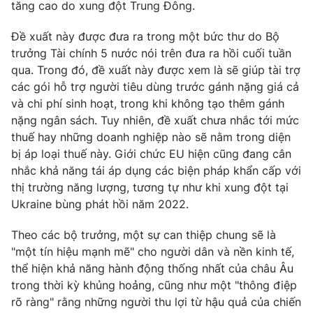
Phim VTV
tăng cao do xung đột Trung Đông.
Giải trí
Hậu trường
Đề xuất này được đưa ra trong một bức thư do Bộ
Điện ảnh
trưởng Tài chính 5 nước nói trên đưa ra hồi cuối tuần
Đời sống
Nhân vật
qua. Trong đó, đề xuất này được xem là sẽ giúp tài trợ
Âm nhạc
Du lịch
các gói hỗ trợ người tiêu dùng trước gánh nặng giá cả
Khán giả
Giáo dục
Sao
và chi phí sinh hoạt, trong khi không tạo thêm gánh
Làm đẹp
Giải sao mai
nặng ngân sách. Tuy nhiên, đề xuất chưa nhắc tới mức
Tuyển sinh
Công nghệ
thuế hay những doanh nghiệp nào sẽ nằm trong diện
Chất lượng cuộc sống
Học trực tuyến
bị áp loại thuế này. Giới chức EU hiện cũng đang cân
Hitech Công nghệ tương lai
nhắc khả năng tái áp dụng các biện pháp khẩn cấp với
Giao lưu trực tuyến
thị trường năng lượng, tương tự như khi xung đột tại
Sản phẩm
Ukraine bùng phát hồi năm 2022.
Lịch phát sóng
Thị trường
Theo các bộ trưởng, một sự can thiệp chung sẽ là
Tư vấn
"một tín hiệu mạnh mẽ" cho người dân và nền kinh tế,
thể hiện khả năng hành động thống nhất của châu Âu
Chuyên mục khác
trong thời kỳ khủng hoảng, cũng như một "thông điệp
Emagazine
Podcast
rõ ràng" rằng những người thu lợi từ hậu quả của chiến