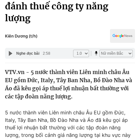
Chính trị
đánh thuế công ty năng
Truyền hình
lượng
Văn hóa - Giải trí
Xã hội
Y tế
Đời sống
Kiên Dương (t/h)
Pháp luật
Công nghệ
Giáo dục
Nghe đọc bài
2:58
Y tế
VTV.vn - 5 nước thành viên Liên minh châu Âu
Thế giới
EU gồm Đức, Italy, Tây Ban Nha, Bồ Đào Nha và
Tin tức
Áo đã kêu gọi áp thuế lợi nhuận bất thường với
Kinh tế
các tập đoàn năng lượng.
Thế giới đó đây
Tài chính
Dữ liệu và đời sống
Câu chuyện quốc tế
5 nước thành viên Liên minh châu Âu EU gồm Đức,
Thị trường
Italy, Tây Ban Nha, Bồ Đào Nha và Áo đã kêu gọi áp
thuế lợi nhuận bất thường với các tập đoàn năng
Truyền hình
Góc doanh nghiệp
lượng, trong bối cảnh giá năng lượng tại khu vực này