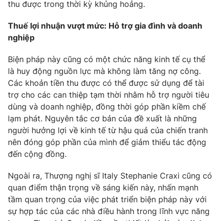
thu được trong thời kỳ khủng hoảng.
Ðiện thoại Thời báo VTV:
024.66 897 897
Email:
toasoan@vtv.vn
Thuế lợi nhuận vượt mức: Hỗ trợ gia đình và doanh
Liên hệ quảng cáo:
024-7300.7108
nghiệp
Biện pháp này cũng có một chức năng kinh tế cụ thể
là huy động nguồn lực mà không làm tăng nợ công.
Các khoản tiền thu được có thể được sử dụng để tài
trợ cho các can thiệp tạm thời nhằm hỗ trợ người tiêu
dùng và doanh nghiệp, đồng thời góp phần kiềm chế
lạm phát. Nguyên tắc cơ bản của đề xuất là những
người hưởng lợi về kinh tế từ hậu quả của chiến tranh
nên đóng góp phần của mình để giảm thiểu tác động
đến cộng đồng.
® Cấm sao chép dưới mọi hình thức nếu không có sự chấp
Ngoài ra, Thượng nghị sĩ Italy Stephanie Craxi cũng có
thuận bằng văn bản. Ghi rõ nguồn VTV.vn khi phát hành lại
quan điểm thận trọng về sáng kiến này, nhấn mạnh
thông tin từ website này.
tầm quan trọng của việc phát triển biện pháp này với
sự hợp tác của các nhà điều hành trong lĩnh vực năng