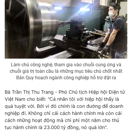
THỜI BÁO VTV
Theo dõi báo trên
Cơ quan chủ quản:
Đài Truyền hình Việt Nam
Làm chủ công nghệ, tham gia vào chuỗi cung ứng và
chuỗi giá trị toàn cầu là những mục tiêu chủ chốt nhất
Cơ quan báo chí:
Thời báo VTV
Bản Quy hoạch ngành công nghiệp hỗ trợ đặt ra
Giấy phép hoạt động báo in và báo điện tử số 483/GP-BTTTT
cấp ngày 29/12/2023
Bà Trần Thị Thu Trang - Phó Chủ tịch Hiệp hội Điện tử
Tổng Biên tập:
Vũ Thanh Thủy
Việt Nam cho biết: "Cá nhân tôi với hiệp hội thấy là
Phó Tổng Biên tập:
Nguyễn Thị Mỹ Hạnh, Phạm Quốc Thắng,
quá tuyệt vời. Bởi vì đó chính là con đường để doanh
Nguyễn Trọng Ninh
nghiệp đi. Không chỉ cải cách hành chính mà còn cải
Tổng đài VTV:
024.38 355 931 - 024.38 355 932
cách những hoạt động mà chi phí một năm cho thủ
Ðiện thoại Thời báo VTV:
024.66 897 897
tục hành chính là 23.000 tỷ đồng, nó quá lớn".