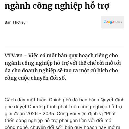
Chính trị
ngành công nghiệp hỗ trợ
Truyền hình
Văn hóa - Giải trí
Xã hội
Y tế
Ban Thời sự
Đời sống
Pháp luật
Công nghệ
Giáo dục
Y tế
VTV.vn - Việc có một bản quy hoạch riêng cho
ngành công nghiệp hỗ trợ với thể chế cởi mở tối
Thế giới
đa cho doanh nghiệp sẽ tạo ra một cú hích cho
công cuộc chuyển đổi số.
Tin tức
Kinh tế
Thế giới đó đây
Tài chính
Cách đây một tuần, Chính phủ đã ban hành Quyết định
Dữ liệu và đời sống
Câu chuyện quốc tế
phê duyệt Chương trình phát triển công nghiệp hỗ trợ
Thị trường
giai đoạn 2026 - 2035. Cùng với việc định vị "Phát
Truyền hình
Góc doanh nghiệp
triển công nghiệp hỗ trợ phải gắn liền với đổi mới
công nghệ, chuyển đổi số", bản quy hoạch này mở ra