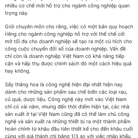
Phim VTV
nhiều cơ chế mới hỗ trợ cho ngành công nghiệp quan
Giải trí
trọng này.
Hậu trường
Điện ảnh
Đời sống
Nhân vật
Giới chuyên môn cho rằng, việc có một bản quy hoạch
Âm nhạc
riêng cho ngành công nghiệp hỗ trợ với thể chế cởi
Du lịch
Khán giả
mở tối đa cho doanh nghiệp sẽ tạo ra một cú hích cho
Giáo dục
Sao
công cuộc chuyển đổi số của doanh nghiệp. Vấn đề
Làm đẹp
Giải sao mai
Tuyển sinh
chỉ còn là doanh nghiệp Việt Nam có khả năng tiếp
Công nghệ
Chất lượng cuộc sống
cận và hấp thụ được chính sách đó một cách hiệu quả
Học trực tuyến
hay không.
Hitech Công nghệ tương lai
Giao lưu trực tuyến
Sấy thăng hoa là công nghệ hiện đại nhất hiện nay
Sản phẩm
dành cho những sản phẩm sau chế biến các loại rau,
Lịch phát sóng
Thị trường
củ quả, dược liệu. Công nghệ này mới vào Việt Nam
chỉ có vài năm, nhưng đến thời điểm hiện tại, các nhà
Tư vấn
sản xuất ở tại Việt Nam cũng đã có thể làm chủ công
Chuyên mục khác
nghệ và sản xuất ra những thiết bị ra một thành phẩm
hoàn chỉnh từ khâu đầu tiên thiết kế cho đến khâu cuối
Emagazine
Podcast
cùng với giá thành chỉ bằng 1/3 so với việc nhập khẩu