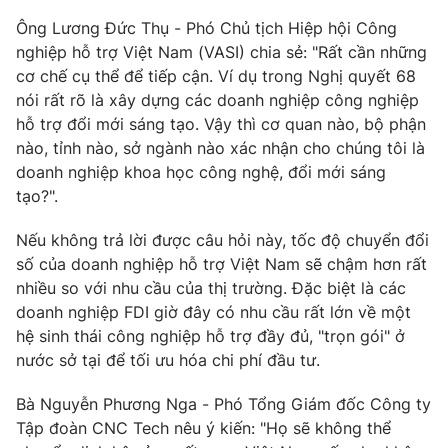
Email:
toasoan@vtv.vn
Ông Lương Đức Thụ - Phó Chủ tịch Hiệp hội Công
Liên hệ quảng cáo:
024-7300.7108
nghiệp hỗ trợ Việt Nam (VASI) chia sẻ: "Rất cần những
cơ chế cụ thể để tiếp cận. Ví dụ trong Nghị quyết 68
nói rất rõ là xây dựng các doanh nghiệp công nghiệp
hỗ trợ đổi mới sáng tạo. Vậy thì cơ quan nào, bộ phận
nào, tỉnh nào, sở ngành nào xác nhận cho chúng tôi là
doanh nghiệp khoa học công nghệ, đổi mới sáng
tạo?".
Nếu không trả lời được câu hỏi này, tốc độ chuyển đổi
số của doanh nghiệp hỗ trợ Việt Nam sẽ chậm hơn rất
nhiều so với nhu cầu của thị trường. Đặc biệt là các
doanh nghiệp FDI giờ đây có nhu cầu rất lớn về một
® Cấm sao chép dưới mọi hình thức nếu không có sự chấp
thuận bằng văn bản. Ghi rõ nguồn VTV.vn khi phát hành lại
hệ sinh thái công nghiệp hỗ trợ đầy đủ, "trọn gói" ở
thông tin từ website này.
nước sở tại để tối ưu hóa chi phí đầu tư.
Bà Nguyễn Phương Nga - Phó Tổng Giám đốc Công ty
Tập đoàn CNC Tech nêu ý kiến: "Họ sẽ không thể