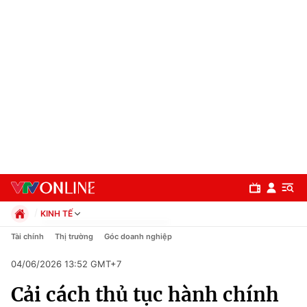
KINH TẾ
Chính trị
Tài chính
Thị trường
Góc doanh nghiệp
Xã hội
04/06/2026 13:52 GMT+7
Pháp luật
Chuyên mục
Kinh tế
Cải cách thủ tục hành chính
Thể thao