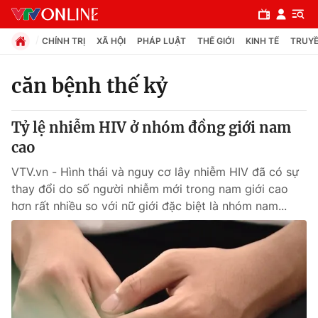
CHÍNH TRỊ
XÃ HỘI
PHÁP LUẬT
THẾ GIỚI
KINH TẾ
TRUYỀ
căn bệnh thế kỷ
Chuyên mục
Tỷ lệ nhiễm HIV ở nhóm đồng giới nam
Chính trị
cao
VTV.vn - Hình thái và nguy cơ lây nhiễm HIV đã có sự
Xã hội
thay đổi do số người nhiễm mới trong nam giới cao
hơn rất nhiều so với nữ giới đặc biệt là nhóm nam...
Pháp luật
Y tế
Thế giới