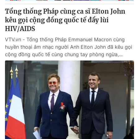
Tổng thống Pháp cùng ca sĩ Elton John
® Cấm sao chép dưới mọi hình thức nếu không có sự chấp
kêu gọi cộng đồng quốc tế đẩy lùi
thuận bằng văn bản. Ghi rõ nguồn VTV.vn khi phát hành lại
HIV/AIDS
thông tin từ website này.
VTV.vn - Tổng thống Pháp Emmanuel Macron cùng
huyền thoại âm nhạc người Anh Elton John đã kêu gọi
cộng đồng quốc tế cùng chung tay phòng ngừa,...