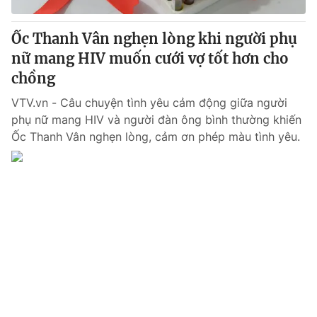
Thị trường 24h
Tấm lòng Việt
Ốc Thanh Vân nghẹn lòng khi người phụ
VTV4
Vươn mình bằng AI
nữ mang HIV muốn cưới vợ tốt hơn cho
chồng
VTV9
VTV8
VTV.vn - Câu chuyện tình yêu cảm động giữa người
phụ nữ mang HIV và người đàn ông bình thường khiến
Liên hệ tòa soạn
English
Ốc Thanh Vân nghẹn lòng, cảm ơn phép màu tình yêu.
THỜI BÁO VTV
Theo dõi báo trên
Cơ quan chủ quản:
Đài Truyền hình Việt Nam
Cơ quan báo chí:
Thời báo VTV