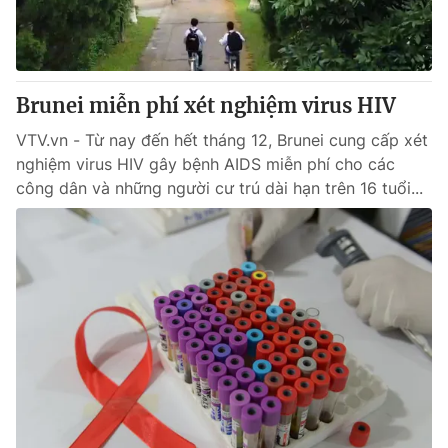
Giao lưu trực tuyến
Sản phẩm
Lịch phát sóng
Thị trường
Tư vấn
Brunei miễn phí xét nghiệm virus HIV
Chuyên mục khác
VTV.vn - Từ nay đến hết tháng 12, Brunei cung cấp xét
nghiệm virus HIV gây bệnh AIDS miễn phí cho các
Emagazine
Podcast
công dân và những người cư trú dài hạn trên 16 tuổi...
Photo
Infographic
Video
Shorts video
VTV Money
VTV Thể thao
VTV Sức khoẻ
Bất động sản