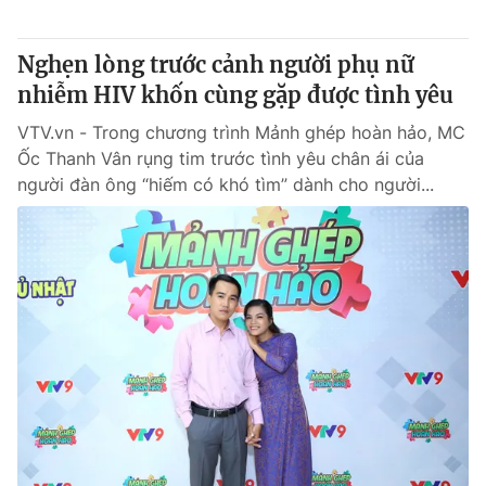
Giấy phép hoạt động báo in và báo điện tử số 483/GP-BTTTT
cấp ngày 29/12/2023
Nghẹn lòng trước cảnh người phụ nữ
Tổng Biên tập:
Vũ Thanh Thủy
nhiễm HIV khốn cùng gặp được tình yêu
Phó Tổng Biên tập:
Nguyễn Thị Mỹ Hạnh, Phạm Quốc Thắng,
Nguyễn Trọng Ninh
VTV.vn - Trong chương trình Mảnh ghép hoàn hảo, MC
Tổng đài VTV:
024.38 355 931 - 024.38 355 932
Ốc Thanh Vân rụng tim trước tình yêu chân ái của
Ðiện thoại Thời báo VTV:
024.66 897 897
người đàn ông “hiếm có khó tìm” dành cho người...
Email:
toasoan@vtv.vn
Liên hệ quảng cáo:
024-7300.7108