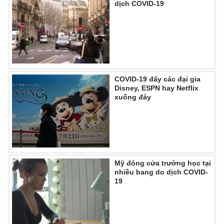
dịch COVID-19
THỜI BÁO VTV
COVID-19 đẩy các đại gia
Disney, ESPN hay Netflix
Theo dõi báo trên
xuống đáy
Cơ quan chủ quản:
Đài Truyền hình Việt Nam
Cơ quan báo chí:
Thời báo VTV
Giấy phép hoạt động báo in và báo điện tử số 483/GP-BTTTT
Mỹ đóng cửa trường học tại
cấp ngày 29/12/2023
nhiều bang do dịch COVID-
Tổng Biên tập:
Vũ Thanh Thủy
19
Phó Tổng Biên tập:
Nguyễn Thị Mỹ Hạnh, Phạm Quốc Thắng,
Nguyễn Trọng Ninh
Tổng đài VTV:
024.38 355 931 - 024.38 355 932