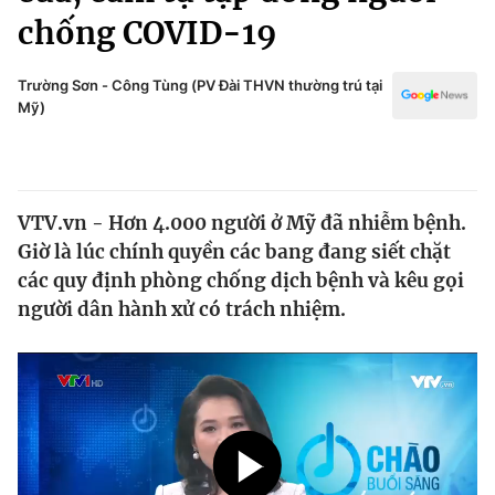
Chính trị
chống COVID-19
Truyền hình
Văn hóa - Giải trí
Xã hội
Y tế
Trường Sơn - Công Tùng (PV Đài THVN thường trú tại
Mỹ)
Đời sống
Pháp luật
Công nghệ
Giáo dục
Y tế
VTV.vn - Hơn 4.000 người ở Mỹ đã nhiễm bệnh.
Giờ là lúc chính quyền các bang đang siết chặt
Thế giới
các quy định phòng chống dịch bệnh và kêu gọi
Tin tức
người dân hành xử có trách nhiệm.
Kinh tế
Thế giới đó đây
Tài chính
Dữ liệu và đời sống
Câu chuyện quốc tế
Thị trường
Truyền hình
Góc doanh nghiệp