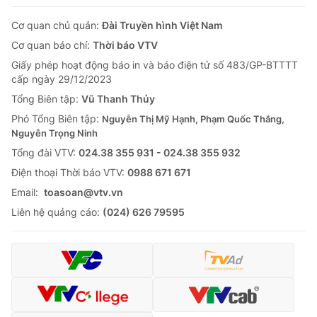
Cơ quan chủ quản:
Đài Truyền hình Việt Nam
Cơ quan báo chí:
Thời báo VTV
Giấy phép hoạt động báo in và báo điện tử số 483/GP-BTTTT
cấp ngày 29/12/2023
Tổng Biên tập:
Vũ Thanh Thủy
Phó Tổng Biên tập:
Nguyễn Thị Mỹ Hạnh, Phạm Quốc Thắng,
Nguyễn Trọng Ninh
Tổng đài VTV:
024.38 355 931 - 024.38 355 932
Ðiện thoại Thời báo VTV:
0988 671 671
Email:
toasoan@vtv.vn
Liên hệ quảng cáo:
(024) 626 79595