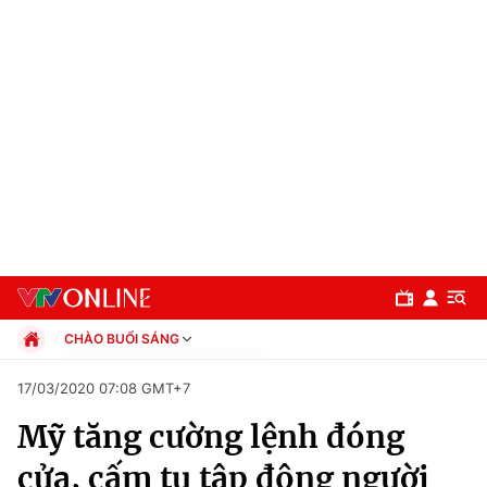
CHÀO BUỔI SÁNG
Chính trị
17/03/2020 07:08 GMT+7
Xã hội
Mỹ tăng cường lệnh đóng
Pháp luật
Chuyên mục
Kinh tế
cửa, cấm tụ tập đông người
Thể thao