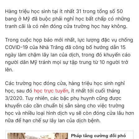
Photo
Infographic
Hàng triệu học sinh tại ít nhất 31 trong tổng số 50
bang ở Mỹ đã buộc phải nghỉ học bất chấp có những
tranh cãi là có nên đóng cửa trường học hay không.
Video
Shorts video
Trong cuộc họp báo mới nhất, lực lượng đặc vụ chống
VTV Money
VTV Thể thao
COVID-19 của Nhà Trắng đã công bố hướng dẫn 15
ngày làm chậm lây lan của dịch, trong đó khuyến cáo
người dân Mỹ tránh mọi sự tập trung từ 10 người trở
VTV Sức khoẻ
Bất động sản
lên.
Thị trường 24h
Tấm lòng Việt
Các trường học đóng cửa, hàng triệu học sinh nghỉ
học, sau đó
học trực tuyến
, ít nhất tới cuối tháng
3/2020. Tuy nhiên, các bậc phụ huynh cũng được
VTV4
Vươn mình bằng AI
khuyến cáo cần chuẩn bị sẵn sàng cho việc trường
học và nhiều loại hình dịch vụ sẽ còn đóng cửa lâu hơn
VTV9
VTV8
nữa để hạn chế sự lây lan của dịch bệnh.
Liên hệ tòa soạn
English
Pháp tăng cường đối phó