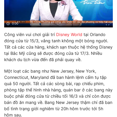
Phim VTV
Giải trí
Hậu trường
Điện ảnh
Đời sống
Nhân vật
0:00
Âm nhạc
Du lịch
Khán giả
Công viên vui chơi giải trí
Disney World
tại Orlando
Giáo dục
Sao
đóng cửa từ 15/3, vắng tanh không một bóng người.
Làm đẹp
Giải sao mai
Tuyển sinh
Tất cả các cửa hàng, khách sạn thuộc hệ thống Disney
Công nghệ
Chất lượng cuộc sống
tại Bắc Mỹ cũng sẽ được đóng cửa từ 17/3. Nhiều
Học trực tuyến
khách du lịch vừa đến đã phải quay về.
Hitech Công nghệ tương lai
Giao lưu trực tuyến
Một loạt các bang như New Jersey, New York,
Sản phẩm
Connecticut, Maryland đã ban hành lệnh cấm tụ tập
Lịch phát sóng
Thị trường
quá 50 người. Tất cả các sòng bài, rạp chiếu phim,
phòng tập thể hình nhà hàng, quán bar ở các bang này
Tư vấn
buộc phải đóng cửa từ chiều tối 16/3 và chỉ còn được
Chuyên mục khác
bán đồ ăn mang về. Bang New Jersey thậm chí đã ban
bố tình trạng giới nghiêm từ 20h hôm trước tới 5h
Emagazine
Podcast
hôm sau.