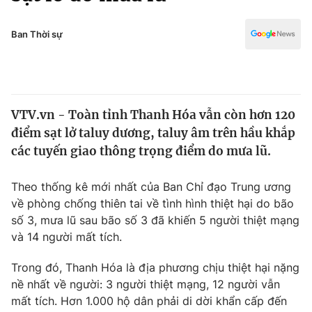
Chính trị
Truyền hình
Văn hóa - Giải trí
Ban Thời sự
Xã hội
Y tế
Đời sống
Pháp luật
Công nghệ
Giáo dục
VTV.vn - Toàn tỉnh Thanh Hóa vẫn còn hơn 120
Y tế
điểm sạt lở taluy dương, taluy âm trên hầu khắp
các tuyến giao thông trọng điểm do mưa lũ.
Thế giới
Theo thống kê mới nhất của Ban Chỉ đạo Trung ương
Tin tức
về phòng chống thiên tai về tình hình thiệt hại do bão
Kinh tế
số 3, mưa lũ sau bão số 3 đã khiến 5 người thiệt mạng
Thế giới đó đây
Tài chính
và 14 người mất tích.
Dữ liệu và đời sống
Câu chuyện quốc tế
Thị trường
Trong đó, Thanh Hóa là địa phương chịu thiệt hại nặng
nề nhất về người: 3 người thiệt mạng, 12 người vẫn
Truyền hình
Góc doanh nghiệp
mất tích. Hơn 1.000 hộ dân phải di dời khẩn cấp đến