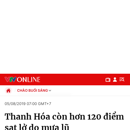
CHÀO BUỔI SÁNG
Chính trị
05/08/2019 07:00 GMT+7
Xã hội
Thanh Hóa còn hơn 120 điểm
Pháp luật
Chuyên mục
Kinh tế
sạt lở do mưa lũ
Thể thao