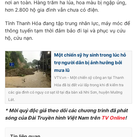
Phim VTV
nơi an toàn. Hàng trăm ha lúa, hoa màu bị ngập úng,
Giải trí
hơn 2.800 hộ gia đình vẫn chưa có điện.
Hậu trường
Điện ảnh
Tỉnh Thanh Hóa đang tập trung nhân lực, máy móc để
Đời sống
Nhân vật
thông tuyến tạm thời đảm bảo đi lại và phục vụ cứu
Âm nhạc
Du lịch
hộ, cứu nạn.
Khán giả
Giáo dục
Sao
Làm đẹp
Giải sao mai
Tuyển sinh
Một chiến sỹ hy sinh trong lúc hỗ
Công nghệ
Chất lượng cuộc sống
trợ người dân bị ảnh hưởng bởi
Học trực tuyến
mưa lũ
Hitech Công nghệ tương lai
Giao lưu trực tuyến
VTV.vn - Một chiến sỹ công an tại Thanh
Sản phẩm
Hóa đã bị đất vùi lấp trong khi đi kiểm tra
các gia đình có nguy cơ sạt lở tại địa bàn xã Nhi Sơn, huyện Mường
Lịch phát sóng
Thị trường
Lát.
Tư vấn
* Mời quý độc giả theo dõi các chương trình đã phát
sóng của Đài Truyền hình Việt Nam trên
TV Online
!
Chuyên mục khác
Emagazine
Podcast
Tin liên quan