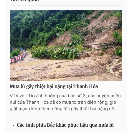
Photo
Infographic
Video
Shorts video
VTV Money
VTV Thể thao
VTV Sức khoẻ
Bất động sản
Thị trường 24h
Tấm lòng Việt
Mưa lũ gây thiệt hại nặng tại Thanh Hóa
VTV4
Vươn mình bằng AI
VTV.vn - Do ảnh hưởng của bão số 3, các huyện miền
núi của Thanh Hóa đã có mưa to trên diện rộng, gió
giật mạnh kèm theo dông lốc gây thiệt hại nặng nề...
VTV9
VTV8
Các tỉnh phía Bắc khắc phục hậu quả mưa lũ
Liên hệ tòa soạn
English