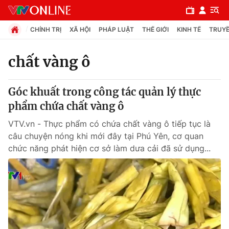
CHÍNH TRỊ
XÃ HỘI
PHÁP LUẬT
THẾ GIỚI
KINH TẾ
TRUYỀ
chất vàng ô
Chuyên mục
Góc khuất trong công tác quản lý thực
Chính trị
phẩm chứa chất vàng ô
VTV.vn - Thực phẩm có chứa chất vàng ô tiếp tục là
Xã hội
câu chuyện nóng khi mới đây tại Phú Yên, cơ quan
chức năng phát hiện cơ sở làm dưa cải đã sử dụng...
Pháp luật
Y tế
Thế giới