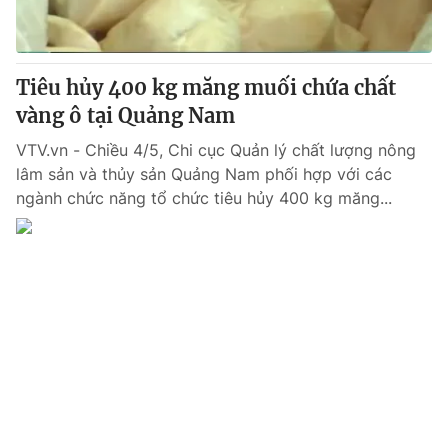
Giấy phép hoạt động báo in và báo điện tử số 483/GP-BTTTT
cấp ngày 29/12/2023
Tổng Biên tập:
Vũ Thanh Thủy
Tiêu hủy 400 kg măng muối chứa chất
Phó Tổng Biên tập:
Nguyễn Thị Mỹ Hạnh, Phạm Quốc Thắng,
vàng ô tại Quảng Nam
Nguyễn Trọng Ninh
Tổng đài VTV:
024.38 355 931 - 024.38 355 932
VTV.vn - Chiều 4/5, Chi cục Quản lý chất lượng nông
Ðiện thoại Thời báo VTV:
024.66 897 897
lâm sản và thủy sản Quảng Nam phối hợp với các
Email:
toasoan@vtv.vn
ngành chức năng tổ chức tiêu hủy 400 kg măng...
Liên hệ quảng cáo:
024-7300.7108