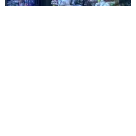
Tin mới
Video
Live
Emagazine
Trang chủ
Đà Nẵng phát hiện dưa cải nhiễm chất
vàng ô
VTV.vn - 7 mẫu dưa cải được Chi cục Quản lý chất
lượng Nông lâm sản và thủy sản thành phố Đà Nẵng
gửi xét nghiệm đều tồn dư chất vàng ô.