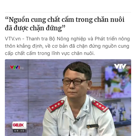
® Cấm sao chép dưới mọi hình thức nếu không có sự chấp
“Nguồn cung chất cấm trong chăn nuôi
thuận bằng văn bản. Ghi rõ nguồn VTV.vn khi phát hành lại
đã được chặn đứng”
thông tin từ website này.
VTV.vn - Thanh tra Bộ Nông nghiệp và Phát triển nông
thôn khẳng định, về cơ bản đã chặn đứng nguồn cung
cấp chất cấm trong lĩnh vực chăn nuôi.