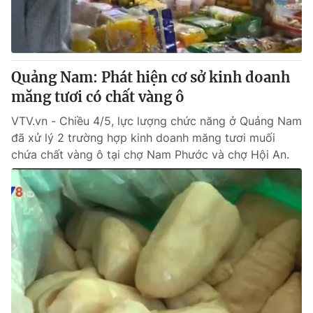
Thị trường 24h
Tấm lòng Việt
VTV4
Vươn mình bằng AI
Quảng Nam: Phát hiện cơ sở kinh doanh
VTV9
VTV8
măng tươi có chất vàng ô
VTV.vn - Chiều 4/5, lực lượng chức năng ở Quảng Nam
Liên hệ tòa soạn
English
đã xử lý 2 trường hợp kinh doanh măng tươi muối
chứa chất vàng ô tại chợ Nam Phước và chợ Hội An.
THỜI BÁO VTV
Theo dõi báo trên
Cơ quan chủ quản:
Đài Truyền hình Việt Nam
Cơ quan báo chí:
Thời báo VTV