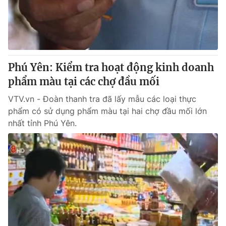
Giao lưu trực tuyến
Sản phẩm
Lịch phát sóng
Thị trường
Tư vấn
Phú Yên: Kiểm tra hoạt động kinh doanh
Chuyên mục khác
phẩm màu tại các chợ đầu mối
Emagazine
Podcast
VTV.vn - Đoàn thanh tra đã lấy mẫu các loại thực
phẩm có sử dụng phẩm màu tại hai chợ đầu mối lớn
Photo
Infographic
nhất tỉnh Phú Yên.
Video
Shorts video
VTV Money
VTV Thể thao
VTV Sức khoẻ
Bất động sản