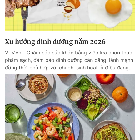
Giao lưu trực tuyến
Sản phẩm
Lịch phát sóng
Thị trường
Tư vấn
Xu hướng dinh dưỡng năm 2026
Chuyên mục khác
Emagazine
VTV.vn - Chăm sóc sức khỏe bằng việc lựa chọn thực
Podcast
phẩm sạch, đảm bảo dinh dưỡng cân bằng, lành mạnh
đồng thời phù hợp với chi phi sinh hoạt là điều đang...
Photo
Infographic
Video
Shorts video
VTV Money
VTV Thể thao
VTV Sức khoẻ
Bất động sản