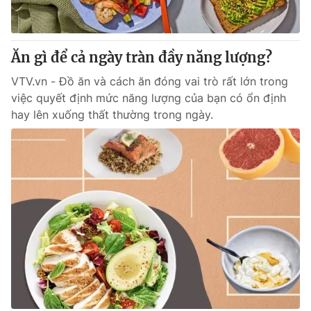
Thị trường 24h
Tấm lòng Việt
VTV4
Vươn mình bằng AI
Ăn gì để cả ngày tràn đầy năng lượng?
VTV.vn - Đồ ăn và cách ăn đóng vai trò rất lớn trong
VTV9
VTV8
việc quyết định mức năng lượng của bạn có ổn định
hay lên xuống thất thường trong ngày.
Liên hệ tòa soạn
English
THỜI BÁO VTV
Theo dõi báo trên
Cơ quan chủ quản:
Đài Truyền hình Việt Nam
Cơ quan báo chí:
Thời báo VTV