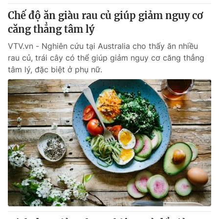
Giấy phép hoạt động báo in và báo điện tử số 483/GP-BTTTT
Chế độ ăn giàu rau củ giúp giảm nguy cơ
cấp ngày 29/12/2023
căng thẳng tâm lý
Tổng Biên tập:
Vũ Thanh Thủy
Phó Tổng Biên tập:
VTV.vn - Nghiên cứu tại Australia cho thấy ăn nhiều
Nguyễn Thị Mỹ Hạnh, Phạm Quốc Thắng,
Nguyễn Trọng Ninh
rau củ, trái cây có thể giúp giảm nguy cơ căng thẳng
Tổng đài VTV:
024.38 355 931 - 024.38 355 932
tâm lý, đặc biệt ở phụ nữ.
Ðiện thoại Thời báo VTV:
024.66 897 897
Email:
toasoan@vtv.vn
Liên hệ quảng cáo:
024-7300.7108