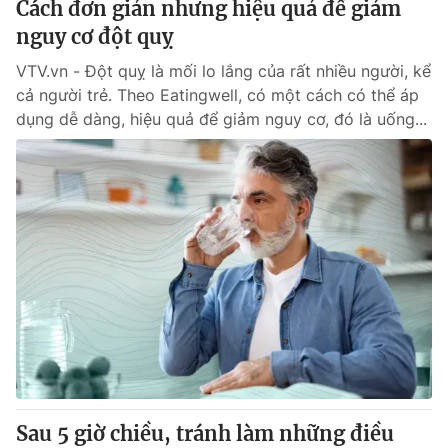
Cách đơn giản nhưng hiệu quả để giảm
nguy cơ đột quỵ
® Cấm sao chép dưới mọi hình thức nếu không có sự chấp
VTV.vn - Đột quỵ là mối lo lắng của rất nhiều người, kể
thuận bằng văn bản. Ghi rõ nguồn VTV.vn khi phát hành lại
cả người trẻ. Theo Eatingwell, có một cách có thể áp
thông tin từ website này.
dụng dễ dàng, hiệu quả để giảm nguy cơ, đó là uống...
Sau 5 giờ chiều, tránh làm những điều