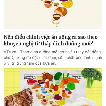
Tin tức
Kinh tế
Thế giới đó đây
Tài chính
Dữ liệu và đời sống
Câu chuyện quốc tế
Thị trường
Nên điều chỉnh việc ăn uống ra sao theo
Truyền hình
Góc doanh nghiệp
khuyến nghị từ tháp dinh dưỡng mới?
Phim VTV
Giải trí
VTV.vn - Tháp dinh dưỡng mới có nhiều thay đổi đáng
Hậu trường
chú ý, trong đó đặt chất đạm, sữa, chất béo lành mạnh
Điện ảnh
ở vị trí trung tâm của bữa ăn.
Đời sống
Nhân vật
Âm nhạc
Du lịch
Khán giả
Giáo dục
Sao
Làm đẹp
Giải sao mai
Tuyển sinh
Công nghệ
Chất lượng cuộc sống
Học trực tuyến
Hitech Công nghệ tương lai