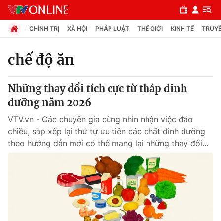
CHÍNH TRỊ
XÃ HỘI
PHÁP LUẬT
THẾ GIỚI
KINH TẾ
TRUYỀ
chế độ ăn
Chuyên mục
Những thay đổi tích cực từ tháp dinh
Chính trị
dưỡng năm 2026
VTV.vn - Các chuyên gia cũng nhìn nhận việc đảo
Xã hội
chiều, sắp xếp lại thứ tự ưu tiên các chất dinh dưỡng
theo hướng dẫn mới có thể mang lại những thay đổi...
Pháp luật
Y tế
Thế giới