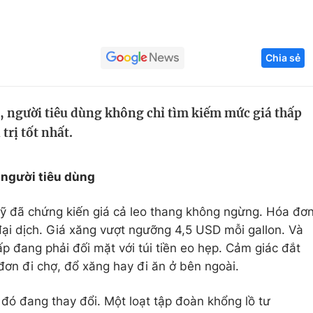
Góc ảnh
Chia sẻ
Giáo dục
Công nghệ
Tuyển sinh
Hitech Công ng
, người tiêu dùng không chỉ tìm kiếm mức giá thấp
Học trực tuyến
Sản phẩm
rị tốt nhất.
g
Thị trường
Tư vấn
 người tiêu dùng
ỹ đã chứng kiến giá cả leo thang không ngừng. Hóa đơ
ại dịch. Giá xăng vượt ngưỡng 4,5 USD mỗi gallon. Và
ấp đang phải đối mặt với túi tiền eo hẹp. Cảm giác đắt
đơn đi chợ, đổ xăng hay đi ăn ở bên ngoài.
đó đang thay đổi. Một loạt tập đoàn khổng lồ tư