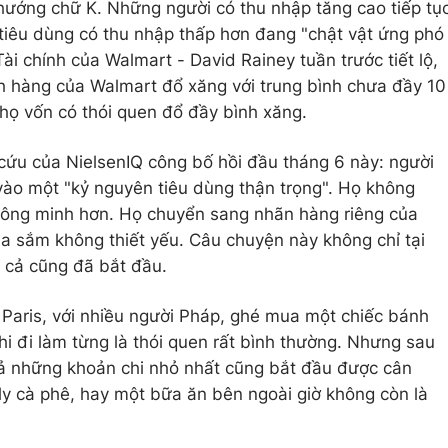
 hướng chữ K. Những người có thu nhập tăng cao tiếp tụ
i tiêu dùng có thu nhập thấp hơn đang "chật vật ứng phó
ài chính của Walmart - David Rainey tuần trước tiết lộ,
h hàng của Walmart đổ xăng với trung bình chưa đầy 10
y họ vốn có thói quen đổ đầy bình xăng.
cứu của NielsenIQ công bố hồi đầu tháng 6 này: người
ào một "kỷ nguyên tiêu dùng thận trọng". Họ không
thông minh hơn. Họ chuyển sang nhãn hàng riêng của
ua sắm không thiết yếu. Câu chuyện này không chỉ tại
á cả cũng đã bắt đầu.
 Paris, với nhiều người Pháp, ghé mua một chiếc bánh
i đi làm từng là thói quen rất bình thường. Nhưng sau
cả những khoản chi nhỏ nhất cũng bắt đầu được cân
ly cà phê, hay một bữa ăn bên ngoài giờ không còn là