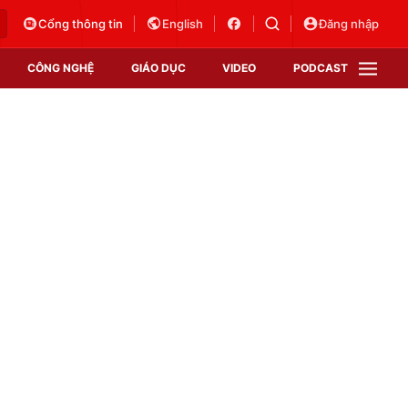
Cổng thông tin
English
Đăng nhập
CÔNG NGHỆ
GIÁO DỤC
VIDEO
PODCAST
VTV Money
VTV Thể thao
VTV Sức khoẻ
Bất động sản
Thị trường 24h
Tấm lòng Việt
Vươn mình bằng AI
VTV4
VTV8
VTV9
Lịch phát sóng
Giao lưu trực tuyến
Sự kiện