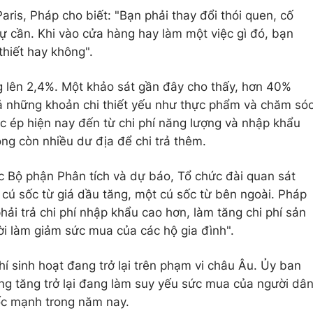
ris, Pháp cho biết: "Bạn phải thay đổi thói quen, cố
ự cần. Khi vào cửa hàng hay làm một việc gì đó, bạn
thiết hay không".
g lên 2,4%. Một khảo sát gần đây cho thấy, hơn 40%
ả những khoản chi thiết yếu như thực phẩm và chăm só
c ép hiện nay đến từ chi phí năng lượng và nhập khẩu
ông còn nhiều dư địa để chi trả thêm.
 Bộ phận Phân tích và dự báo, Tổ chức đài quan sát
à cú sốc từ giá dầu tăng, một cú sốc từ bên ngoài. Pháp
hải trả chi phí nhập khẩu cao hơn, làm tăng chi phí sản
i làm giảm sức mua của các hộ gia đình".
hí sinh hoạt đang trở lại trên phạm vi châu Âu. Ủy ban
ng tăng trở lại đang làm suy yếu sức mua của người dâ
ốc mạnh trong năm nay.