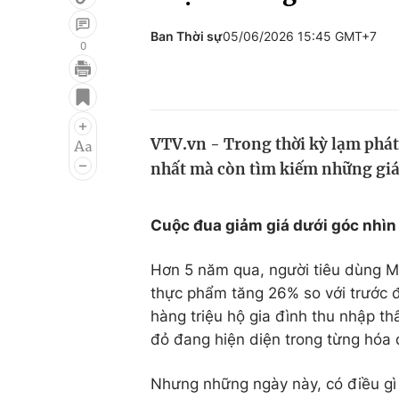
Ban Thời sự
05/06/2026 15:45 GMT+7
0
Giải trí
Đời sống
Điện ảnh
Du lịch
VTV.vn - Trong thời kỳ lạm phát
Âm nhạc
Làm đẹp
nhất mà còn tìm kiếm những giá t
Sao
Chất lượng cuộc sốn
Cuộc đua giảm giá dưới góc nhìn
Hơn 5 năm qua, người tiêu dùng M
thực phẩm tăng 26% so với trước đ
hàng triệu hộ gia đình thu nhập th
đỏ đang hiện diện trong từng hóa 
Nhưng những ngày này, có điều gì 