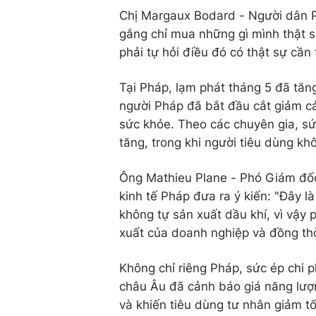
Chị Margaux Bodard - Người dân Pa
gắng chỉ mua những gì mình thật s
phải tự hỏi điều đó có thật sự cần 
Tại Pháp, lạm phát tháng 5 đã tăn
người Pháp đã bắt đầu cắt giảm c
sức khỏe. Theo các chuyên gia, sứ
tăng, trong khi người tiêu dùng kh
Ông Mathieu Plane - Phó Giám đốc
kinh tế Pháp đưa ra ý kiến: "Đây l
không tự sản xuất dầu khí, vì vậy p
xuất của doanh nghiệp và đồng thờ
Không chỉ riêng Pháp, sức ép chi p
châu Âu đã cảnh báo giá năng lượ
và khiến tiêu dùng tư nhân giảm t