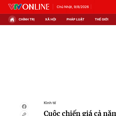
Chủ Nhật, 9/8/2026
CHÍNH TRỊ
XÃ HỘI
PHÁP LUẬT
THẾ GIỚI
Chính trị
Xã hội
Thế giới
Kinh tế
Tin tức
Tài chính
Thế giới đó đây
Thị trường
Câu chuyện quốc tế
Góc doanh nghiệp
Dữ liệu và đời sống
Kinh tế
Cuộc chiến giá cả nă