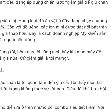
art đều đang áp dụng chiến lược "giảm giá để giữ chân
g siêu thị. Hàng loạt đồ ăn vặt ở đây đang chạy chương
0%. Còn với đồ uống, các lon mini được đặt nổi bật trên
, giá thấp hơn. Đây là cách doanh nghiệp Mỹ khiến sản
t người tiêu dùng.
Đúng rồi, hôm nay tôi cũng mới thấy khi mua mấy đồ
ả giá nữa. Cứ giảm giá là tôi mừng".
ả.
ắc chắn là tôi quan tâm đến giá cả. Tôi thấy mọi thứ
chất lượng không thực sự tốt hơn. Điều đó khá bực bội.
g diễn ra ở trên những gói combo siêu tiết kiệm. Với