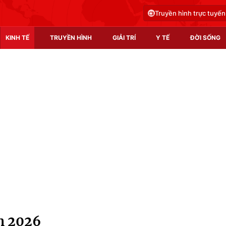
Truyền hình trực tuyến
KINH TẾ
TRUYỀN HÌNH
GIẢI TRÍ
Y TẾ
ĐỜI SỐNG
Pháp luật
Y tế
Truyền hình
Multimedia
Phim VTV
Video
Hậu trường
Shorts video
Nhân vật
Podcast
Khán giả
EMagazine
Giải sao mai
Photo
m 2026
Infographic