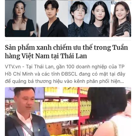
Tin tức
Kinh tế
Thế giới đó đây
Tài chính
Dữ liệu và đời sống
Câu chuyện quốc tế
Thị trường
Sản phẩm xanh chiếm ưu thế trong Tuần
Truyền hình
Góc doanh nghiệp
hàng Việt Nam tại Thái Lan
Phim VTV
Giải trí
VTV.vn - Tại Thái Lan, gần 100 doanh nghiệp của TP
Hậu trường
Hồ Chí Minh và các tỉnh ĐBSCL đang có mặt tại đây
Điện ảnh
để quảng bá thương hiệu vào kênh phân phối hiện...
Đời sống
Nhân vật
Âm nhạc
Du lịch
Khán giả
Giáo dục
Sao
Làm đẹp
Giải sao mai
Tuyển sinh
Công nghệ
Chất lượng cuộc sống
Học trực tuyến
Hitech Công nghệ tương lai