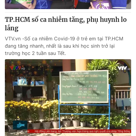
® Cấm sao chép dưới mọi hình thức nếu không có sự chấp
TP.HCM số ca nhiễm tăng, phụ huynh lo
thuận bằng văn bản. Ghi rõ nguồn VTV.vn khi phát hành lại
lắng
thông tin từ website này.
VTV.vn -Số ca nhiễm Covid-19 ở trẻ em tại TP.HCM
đang tăng nhanh, nhất là sau khi học sinh trở lại
trường học 2 tuần sau Tết.