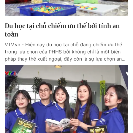
Giấy phép hoạt động báo in và báo điện tử số 483/GP-BTTTT
cấp ngày 29/12/2023
Tổng Biên tập:
Vũ Thanh Thủy
Du học tại chỗ chiếm ưu thế bởi tính an
Phó Tổng Biên tập:
Nguyễn Thị Mỹ Hạnh, Phạm Quốc Thắng,
toàn
Nguyễn Trọng Ninh
Tổng đài VTV:
024.38 355 931 - 024.38 355 932
VTV.vn - Hiện nay du học tại chỗ đang chiếm ưu thế
Ðiện thoại Thời báo VTV:
024.66 897 897
trong lựa chọn của PHHS bởi không chỉ là một biện
Email:
toasoan@vtv.vn
pháp thay thế xuất ngoại, đây còn là sự lựa chọn an...
Liên hệ quảng cáo:
024-7300.7108