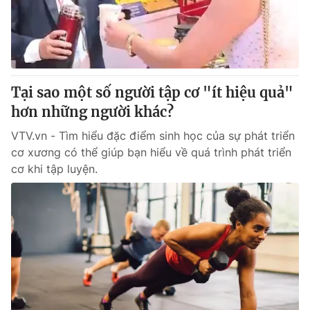
Giao lưu trực tuyến
Sản phẩm
Lịch phát sóng
Thị trường
Tư vấn
Tại sao một số người tập cơ "ít hiệu quả"
Chuyên mục khác
hơn những người khác?
Emagazine
Podcast
VTV.vn - Tìm hiểu đặc điểm sinh học của sự phát triển
cơ xương có thể giúp bạn hiểu về quá trình phát triển
Photo
Infographic
cơ khi tập luyện.
Video
Shorts video
VTV Money
VTV Thể thao
VTV Sức khoẻ
Bất động sản