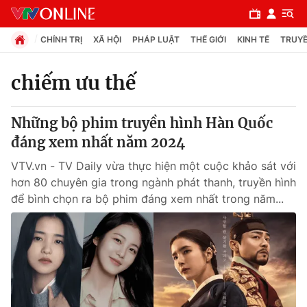
CHÍNH TRỊ
XÃ HỘI
PHÁP LUẬT
THẾ GIỚI
KINH TẾ
TRUYỀ
chiếm ưu thế
Chuyên mục
Những bộ phim truyền hình Hàn Quốc
Chính trị
đáng xem nhất năm 2024
VTV.vn - TV Daily vừa thực hiện một cuộc khảo sát với
Xã hội
hơn 80 chuyên gia trong ngành phát thanh, truyền hình
để bình chọn ra bộ phim đáng xem nhất trong năm...
Pháp luật
Y tế
Thế giới