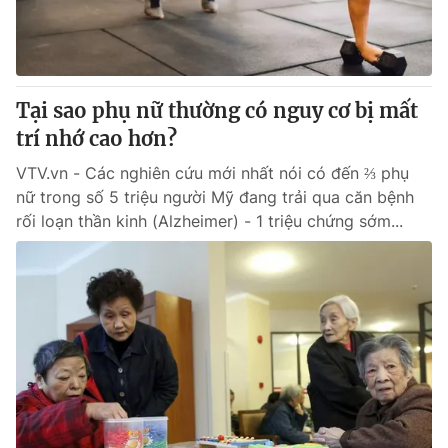
Thị trường 24h
Tấm lòng Việt
VTV4
Vươn mình bằng AI
Tại sao phụ nữ thường có nguy cơ bị mất
VTV9
VTV8
trí nhớ cao hơn?
VTV.vn - Các nghiên cứu mới nhất nói có đến ⅔ phụ
Liên hệ tòa soạn
English
nữ trong số 5 triệu người Mỹ đang trải qua căn bệnh
rối loạn thần kinh (Alzheimer) - 1 triệu chứng sớm...
THỜI BÁO VTV
Theo dõi báo trên
Cơ quan chủ quản:
Đài Truyền hình Việt Nam
Cơ quan báo chí:
Thời báo VTV