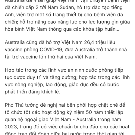
Australia đã 4 lần giúp Việt Nam vận chuyển bệnh viện
Thị trường 24h
Tấm lòng Việt
dã chiến cấp 2 tới Nam Sudan, hỗ trợ đào tạo tiếng
Anh, viện trợ một số trang thiết bị cho bệnh viện dã
VTV4
Vươn mình bằng AI
chiến; hỗ trợ nâng cao năng lực cho lực lượng gìn giữa
hòa bình Việt Nam thông qua các khóa tập huấn…
VTV9
VTV8
Australia cũng đã hỗ trợ Việt Nam 26,4 triệu liều
vaccine phòng COVID-19, đưa Australia trở thành nhà
Liên hệ tòa soạn
English
tài trợ vaccine lớn thứ hai của Việt Nam.
Hợp tác trong các lĩnh vực an ninh quốc phòng tiếp
tục được duy trì và tăng cường; hợp tác trong các lĩnh
vực nông nghiệp, lao động, giáo dục đều có bước
THỜI BÁO VTV
phát triển đáng khích lệ.
Phó Thủ tướng đề nghị hai bên phối hợp chặt chẽ để
tổ chức tốt các hoạt động kỷ niệm 50 năm thiết lập
Theo dõi báo trên
quan hệ ngoại giao Việt Nam - Australia trong năm
2023, trong đó có việc chuẩn bị chu đáo cho các hoạt
động trao đổi đoàn giữa hai nước trong thời gian tới.
Cơ quan chủ quản:
Đài Truyền hình Việt Nam