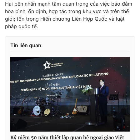
Hai bên nhấn mạnh tầm quan trọng của việc bảo đảm
hòa bình, ổn định, hợp tác trong khu vực và trên thế
giới; tôn trọng Hiến chương Liên Hợp Quốc và luật
pháp quốc tế.
® Cấm sao chép dưới mọi hình thức nếu không có sự chấp
thuận bằng văn bản. Ghi rõ nguồn VTV.vn khi phát hành lại
thông tin từ website này.
Tin liên quan
Kỷ niệm 50 năm thiết lập quan hệ ngoại giao Việt