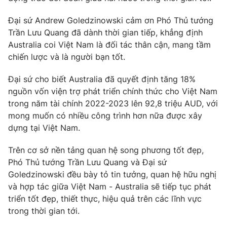
Cơ quan báo chí:
Thời báo VTV
Đại sứ Andrew Goledzinowski cảm ơn Phó Thủ tướng
Giấy phép hoạt động báo in và báo điện tử số 483/GP-BTTTT
Trần Lưu Quang đã dành thời gian tiếp, khẳng định
cấp ngày 29/12/2023
Australia coi Việt Nam là đối tác thân cận, mang tầm
Tổng Biên tập:
Vũ Thanh Thủy
chiến lược và là người bạn tốt.
Phó Tổng Biên tập:
Nguyễn Thị Mỹ Hạnh, Phạm Quốc Thắng,
Nguyễn Trọng Ninh
Đại sứ cho biết Australia đã quyết định tăng 18%
Tổng đài VTV:
024.38 355 931 - 024.38 355 932
nguồn vốn viện trợ phát triển chính thức cho Việt Nam
trong năm tài chính 2022-2023 lên 92,8 triệu AUD, với
Ðiện thoại Thời báo VTV:
024.66 897 897
mong muốn có nhiều công trình hơn nữa được xây
Email:
toasoan@vtv.vn
dựng tại Việt Nam.
Liên hệ quảng cáo:
024-7300.7108
Trên cơ sở nền tảng quan hệ song phương tốt đẹp,
Phó Thủ tướng Trần Lưu Quang và Đại sứ
Goledzinowski đều bày tỏ tin tưởng, quan hệ hữu nghị
và hợp tác giữa Việt Nam - Australia sẽ tiếp tục phát
triển tốt đẹp, thiết thực, hiệu quả trên các lĩnh vực
trong thời gian tới.