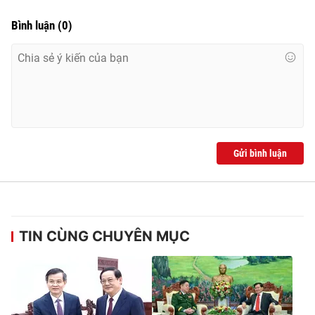
Bình luận
(
0
)
Gửi bình luận
TIN CÙNG CHUYÊN MỤC