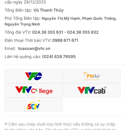
cấp ngày 29/12/2023
Tổng Biên tập:
Vũ Thanh Thủy
Phó Tổng Biên tập:
Nguyễn Thị Mỹ Hạnh, Phạm Quốc Thắng,
Nguyễn Trọng Ninh
Tổng đài VTV:
024.38 355 931 - 024.38 355 932
Ðiện thoại Thời báo VTV:
0988 671 671
Email:
toasoan@vtv.vn
Liên hệ quảng cáo:
(024) 626 79595
® Cấm sao chép dưới mọi hình thức nếu không có sự chấp
thuận bằng văn bản. Ghi rõ nguồn VTV.vn khi phát hành lại