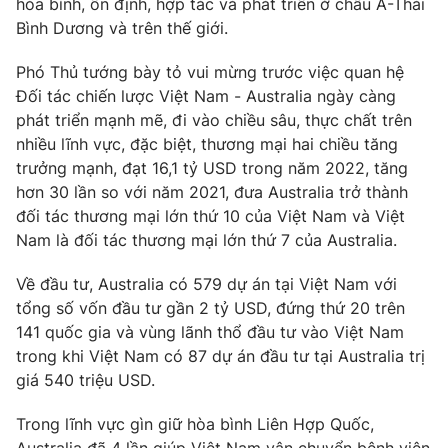
Giao lưu trực tuyến
hòa bình, ổn định, hợp tác và phát triển ở châu Á-Thái
Sản phẩm
Bình Dương và trên thế giới.
Lịch phát sóng
Thị trường
Phó Thủ tướng bày tỏ vui mừng trước việc quan hệ
Đối tác chiến lược Việt Nam - Australia ngày càng
Tư vấn
phát triển mạnh mẽ, đi vào chiều sâu, thực chất trên
Chuyên mục khác
nhiều lĩnh vực, đặc biệt, thương mại hai chiều tăng
Emagazine
trưởng mạnh, đạt 16,1 tỷ USD trong năm 2022, tăng
Podcast
hơn 30 lần so với năm 2021, đưa Australia trở thành
đối tác thương mại lớn thứ 10 của Việt Nam và Việt
Photo
Infographic
Nam là đối tác thương mại lớn thứ 7 của Australia.
Video
Về đầu tư, Australia có 579 dự án tại Việt Nam với
Shorts video
tổng số vốn đầu tư gần 2 tỷ USD, đứng thứ 20 trên
141 quốc gia và vùng lãnh thổ đầu tư vào Việt Nam
VTV Money
VTV Thể thao
trong khi Việt Nam có 87 dự án đầu tư tại Australia trị
giá 540 triệu USD.
VTV Sức khoẻ
Bất động sản
Trong lĩnh vực gìn giữ hòa bình Liên Hợp Quốc,