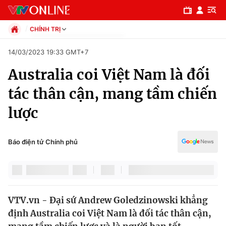
CHÍNH TRỊ
Chính trị
14/03/2023 19:33 GMT+7
Xã hội
Australia coi Việt Nam là đối
Pháp luật
Chuyên mục
Kinh tế
tác thân cận, mang tầm chiến
Thể thao
Chính trị
lược
Truyền hình
Văn hóa - Giải trí
Xã hội
Y tế
Báo điện tử Chính phủ
Đời sống
Pháp luật
Công nghệ
Giáo dục
Y tế
VTV.vn - Đại sứ Andrew Goledzinowski khẳng
định Australia coi Việt Nam là đối tác thân cận,
Thế giới