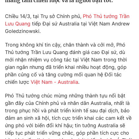
mang tầm chiến lược và là người bạn tốt.
Tin tức
Kinh tế
Chiều 14/3, tại Trụ sở Chính phủ,
Phó Thủ tướng Trần
Thế giới đó đây
Lưu Quang
tiếp Đại sứ Australia tại Việt Nam Andrew
Tài chính
Dữ liệu và đời sống
Goledzinowski.
Câu chuyện quốc tế
Thị trường
Trong không khí tin cậy, chân thành và cởi mở, Phó
Truyền hình
Góc doanh nghiệp
Thủ tướng Trần Lưu Quang đánh giá cao Đại sứ, dù
mới nhận nhiệm vụ công tác tại Việt Nam trong thời
Phim VTV
Giải trí
gian ngắn nhưng đã triển khai nhiều hoạt động, góp
Hậu trường
phần củng cố và tăng cường mối quan hệ Đối tác
Điện ảnh
chiến lược
Việt Nam - Australia
.
Đời sống
Nhân vật
Âm nhạc
Phó Thủ tướng chúc mừng những thành tựu nổi bật
Du lịch
Khán giả
Giáo dục
gần đây của Chính phủ và nhân dân Australia, nhất là
Sao
Làm đẹp
trong phục hồi và phát triển kinh tế sau đại dịch, bảo
Giải sao mai
Tuyển sinh
đảm an sinh xã hội, tích cực triển khai các cam kết về
Công nghệ
Chất lượng cuộc sống
ứng phó với biến đổi khí hậu; tin tưởng Australia sẽ
Học trực tuyến
tiếp tục phát triển vững chắc, góp phần tích cực cho
Hitech Công nghệ tương lai