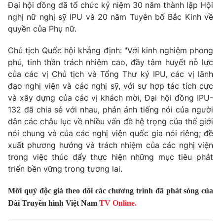
Thị trường 24h
Đại hội đồng đã tổ chức kỷ niệm 30 năm thành lập Hội
Tấm lòng Việt
nghị nữ nghị sỹ IPU và 20 năm Tuyên bố Bắc Kinh về
quyền của Phụ nữ.
VTV4
Vươn mình bằng AI
Chủ tịch Quốc hội khẳng định: "Với kinh nghiệm phong
VTV9
phú, tinh thần trách nhiệm cao, đầy tâm huyết nỗ lực
VTV8
của các vị Chủ tịch và Tổng Thư ký IPU, các vị lãnh
đạo nghị viện và các nghị sỹ, với sự hợp tác tích cực
Liên hệ tòa soạn
English
và xây dựng của các vị khách mời, Đại hội đồng IPU-
132 đã chia sẻ với nhau, phản ánh tiếng nói của người
dân các châu lục về nhiều vấn đề hệ trọng của thế giới
nói chung và của các nghị viện quốc gia nói riêng; đề
THỜI BÁO VTV
xuất phương hướng và trách nhiệm của các nghị viện
trong việc thúc đẩy thực hiện những mục tiêu phát
triển bền vững trong tương lai.
Theo dõi báo trên
Mời quý độc giả theo dõi các chương trình đã phát sóng của
Đài Truyền hình Việt Nam
TV Online.
Cơ quan chủ quản:
Đài Truyền hình Việt Nam