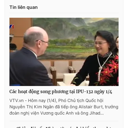
Tin liên quan
Cơ quan báo chí:
Thời báo VTV
Giấy phép hoạt động báo in và báo điện tử số 483/GP-BTTTT
cấp ngày 29/12/2023
Tổng Biên tập:
Vũ Thanh Thủy
Phó Tổng Biên tập:
Nguyễn Thị Mỹ Hạnh, Phạm Quốc Thắng,
Nguyễn Trọng Ninh
Tổng đài VTV:
024.38 355 931 - 024.38 355 932
Ðiện thoại Thời báo VTV:
024.66 897 897
Email:
toasoan@vtv.vn
Liên hệ quảng cáo:
024-7300.7108
Các hoạt động song phương tại IPU-132 ngày 1/4
VTV.vn - Hôm nay (1/4), Phó Chủ tịch Quốc hội
Nguyễn Thị Kim Ngân đã tiếp ông Alistair Burt, trưởng
đoàn nghị viện Vương quốc Anh và ông Jihad...