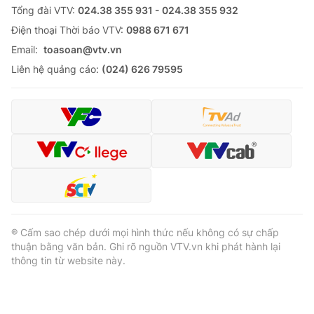
Tổng đài VTV:
024.38 355 931 - 024.38 355 932
Ðiện thoại Thời báo VTV:
0988 671 671
Email:
toasoan@vtv.vn
Liên hệ quảng cáo:
(024) 626 79595
® Cấm sao chép dưới mọi hình thức nếu không có sự chấp
thuận bằng văn bản. Ghi rõ nguồn VTV.vn khi phát hành lại
thông tin từ website này.