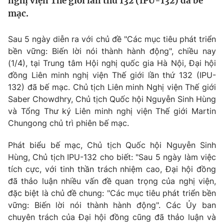
nghị viện Thế giới lần thứ 132 (IPU-132) đã bế
Tin tức
mạc.
Kinh tế
Thế giới đó đây
Sau 5 ngày diễn ra với chủ đề "Các mục tiêu phát triển
Tài chính
Dữ liệu và đời sống
bền vững: Biến lời nói thành hành động", chiều nay
Câu chuyện quốc tế
Thị trường
(1/4), tại Trung tâm Hội nghị quốc gia Hà Nội, Đại hội
đồng Liên minh nghị viện Thế giới lần thứ 132 (IPU-
Truyền hình
Góc doanh nghiệp
132) đã bế mạc. Chủ tịch Liên minh Nghị viện Thế giới
Saber Chowdhry, Chủ tịch Quốc hội Nguyễn Sinh Hùng
Phim VTV
Giải trí
và Tổng Thư ký Liên minh nghị viện Thế giới Martin
Hậu trường
Chungong chủ trì phiên bế mạc.
Điện ảnh
Đời sống
Nhân vật
Phát biểu bế mạc, Chủ tịch Quốc hội Nguyễn Sinh
Âm nhạc
Hùng, Chủ tịch IPU-132 cho biết: "Sau 5 ngày làm việc
Du lịch
Khán giả
Giáo dục
Sao
tích cực, với tinh thần trách nhiệm cao, Đại hội đồng
Làm đẹp
Giải sao mai
đã thảo luận nhiều vấn đề quan trọng của nghị viện,
Tuyển sinh
đặc biệt là chủ đề chung: "Các mục tiêu phát triển bền
Công nghệ
Chất lượng cuộc sống
vững: Biến lời nói thành hành động". Các Ủy ban
Học trực tuyến
Hitech Công nghệ tương lai
chuyên trách của Đại hội đồng cũng đã thảo luận và