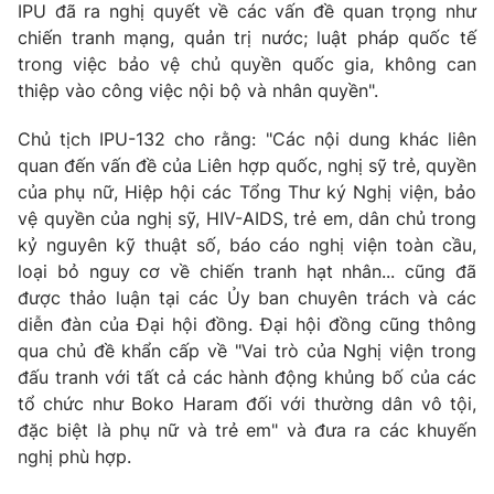
Giao lưu trực tuyến
IPU đã ra nghị quyết về các vấn đề quan trọng như
Sản phẩm
chiến tranh mạng, quản trị nước; luật pháp quốc tế
Lịch phát sóng
trong việc bảo vệ chủ quyền quốc gia, không can
Thị trường
thiệp vào công việc nội bộ và nhân quyền".
Tư vấn
Chủ tịch IPU-132 cho rằng: "Các nội dung khác liên
Chuyên mục khác
quan đến vấn đề của Liên hợp quốc, nghị sỹ trẻ, quyền
Emagazine
Podcast
của phụ nữ, Hiệp hội các Tổng Thư ký Nghị viện, bảo
vệ quyền của nghị sỹ, HIV-AIDS, trẻ em, dân chủ trong
kỷ nguyên kỹ thuật số, báo cáo nghị viện toàn cầu,
Photo
Infographic
loại bỏ nguy cơ về chiến tranh hạt nhân... cũng đã
được thảo luận tại các Ủy ban chuyên trách và các
Video
Shorts video
diễn đàn của Đại hội đồng. Đại hội đồng cũng thông
qua chủ đề khẩn cấp về "Vai trò của Nghị viện trong
VTV Money
đấu tranh với tất cả các hành động khủng bố của các
VTV Thể thao
tổ chức như Boko Haram đối với thường dân vô tội,
đặc biệt là phụ nữ và trẻ em" và đưa ra các khuyến
VTV Sức khoẻ
Bất động sản
nghị phù hợp.