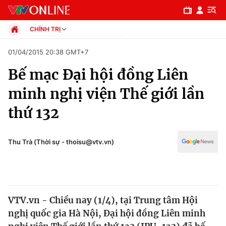
CHÍNH TRỊ
Chính trị
01/04/2015 20:38 GMT+7
Xã hội
Bế mạc Đại hội đồng Liên
Pháp luật
Chuyên mục
Kinh tế
minh nghị viện Thế giới lần
Thể thao
Chính trị
thứ 132
Truyền hình
Văn hóa - Giải trí
Xã hội
Y tế
Thu Trà (Thời sự - thoisu@vtv.vn)
Đời sống
Pháp luật
Công nghệ
Giáo dục
Y tế
VTV.vn - Chiều nay (1/4), tại Trung tâm Hội
nghị quốc gia Hà Nội, Đại hội đồng Liên minh
Thế giới