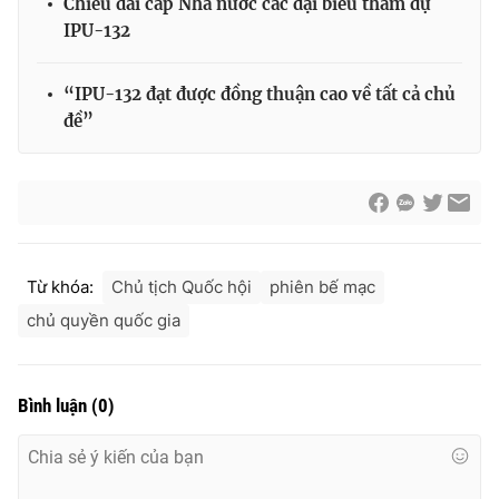
Chiêu đãi cấp Nhà nước các đại biểu tham dự
IPU-132
“IPU-132 đạt được đồng thuận cao về tất cả chủ
® Cấm sao chép dưới mọi hình thức nếu không có sự chấp
đề”
thuận bằng văn bản. Ghi rõ nguồn VTV.vn khi phát hành lại
thông tin từ website này.
Từ khóa:
Chủ tịch Quốc hội
phiên bế mạc
chủ quyền quốc gia
Bình luận
(
0
)