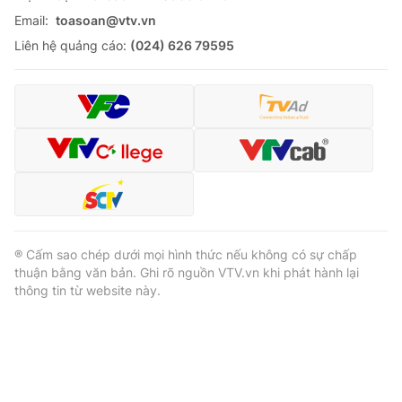
Email:
toasoan@vtv.vn
Liên hệ quảng cáo:
(024) 626 79595
® Cấm sao chép dưới mọi hình thức nếu không có sự chấp
thuận bằng văn bản. Ghi rõ nguồn VTV.vn khi phát hành lại
thông tin từ website này.