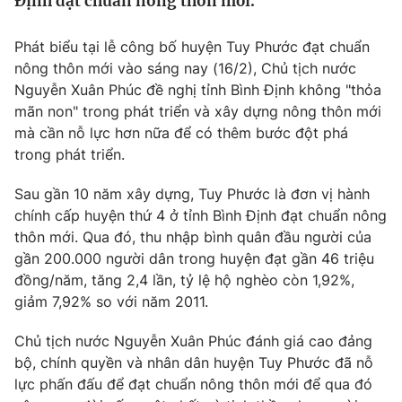
Định đạt chuẩn nông thôn mới.
Tin tức
Kinh tế
Phát biểu tại lễ công bố huyện Tuy Phước đạt chuẩn
Thế giới đó đây
nông thôn mới vào sáng nay (16/2), Chủ tịch nước
Tài chính
Dữ liệu và đời sống
Nguyễn Xuân Phúc đề nghị tỉnh Bình Định không "thỏa
Câu chuyện quốc tế
Thị trường
mãn non" trong phát triển và xây dựng nông thôn mới
mà cần nỗ lực hơn nữa để có thêm bước đột phá
Truyền hình
Góc doanh nghiệp
trong phát triển.
Phim VTV
Giải trí
Sau gần 10 năm xây dựng, Tuy Phước là đơn vị hành
Hậu trường
chính cấp huyện thứ 4 ở tỉnh Bình Định đạt chuẩn nông
Điện ảnh
thôn mới. Qua đó, thu nhập bình quân đầu người của
Đời sống
Nhân vật
gần 200.000 người dân trong huyện đạt gần 46 triệu
Âm nhạc
đồng/năm, tăng 2,4 lần, tỷ lệ hộ nghèo còn 1,92%,
Du lịch
Khán giả
Giáo dục
giảm 7,92% so với năm 2011.
Sao
Làm đẹp
Giải sao mai
Tuyển sinh
Chủ tịch nước Nguyễn Xuân Phúc đánh giá cao đảng
Công nghệ
Chất lượng cuộc sống
bộ, chính quyền và nhân dân huyện Tuy Phước đã nỗ
Học trực tuyến
lực phấn đấu để đạt chuẩn nông thôn mới để qua đó
Hitech Công nghệ tương lai