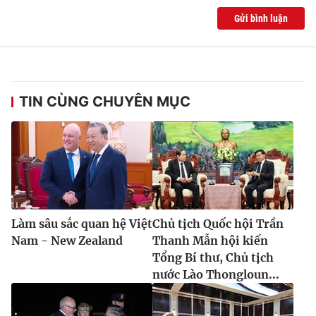
Gửi bình luận
® Cấm sao chép dưới mọi hình thức nếu không có sự chấp
thuận bằng văn bản. Ghi rõ nguồn VTV.vn khi phát hành lại
thông tin từ website này.
TIN CÙNG CHUYÊN MỤC
Làm sâu sắc quan hệ Việt
Chủ tịch Quốc hội Trần
Nam - New Zealand
Thanh Mẫn hội kiến
Tổng Bí thư, Chủ tịch
nước Lào Thongloun...