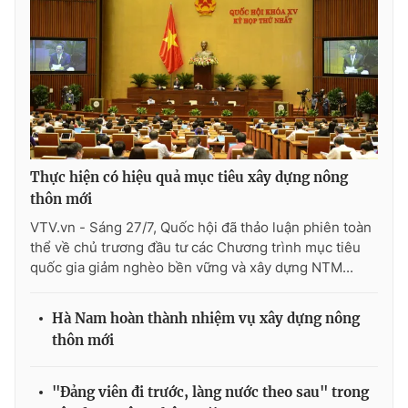
Thị trường 24h
Tấm lòng Việt
VTV4
Vươn mình bằng AI
VTV9
VTV8
Liên hệ tòa soạn
English
Thực hiện có hiệu quả mục tiêu xây dựng nông
thôn mới
VTV.vn - Sáng 27/7, Quốc hội đã thảo luận phiên toàn
thể về chủ trương đầu tư các Chương trình mục tiêu
THỜI BÁO VTV
quốc gia giảm nghèo bền vững và xây dựng NTM...
Hà Nam hoàn thành nhiệm vụ xây dựng nông
thôn mới
Theo dõi báo trên
"Đảng viên đi trước, làng nước theo sau" trong
Cơ quan chủ quản:
Đài Truyền hình Việt Nam