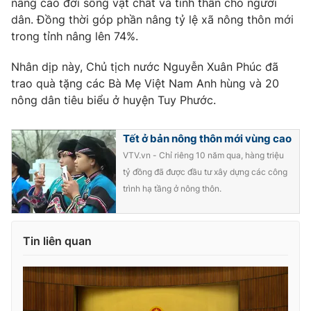
Giao lưu trực tuyến
nâng cao đời sống vật chất và tinh thần cho người
Sản phẩm
dân. Đồng thời góp phần nâng tỷ lệ xã nông thôn mới
trong tỉnh nâng lên 74%.
Lịch phát sóng
Thị trường
Nhân dịp này, Chủ tịch nước Nguyễn Xuân Phúc đã
Tư vấn
trao quà tặng các Bà Mẹ Việt Nam Anh hùng và 20
Chuyên mục khác
nông dân tiêu biểu ở huyện Tuy Phước.
Emagazine
Podcast
Tết ở bản nông thôn mới vùng cao
Photo
VTV.vn - Chỉ riêng 10 năm qua, hàng triệu
Infographic
tỷ đồng đã được đầu tư xây dựng các công
trình hạ tầng ở nông thôn.
Video
Shorts video
VTV Money
VTV Thể thao
Tin liên quan
VTV Sức khoẻ
Bất động sản