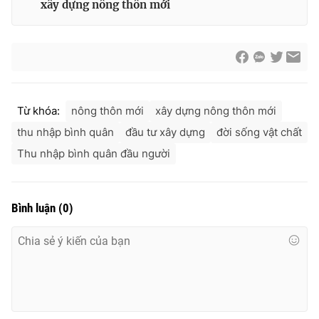
xây dựng nông thôn mới
Cơ quan báo chí:
Thời báo VTV
Giấy phép hoạt động báo in và báo điện tử số 483/GP-BTTTT
cấp ngày 29/12/2023
Tổng Biên tập:
Vũ Thanh Thủy
Phó Tổng Biên tập:
Nguyễn Thị Mỹ Hạnh, Phạm Quốc Thắng,
Nguyễn Trọng Ninh
Từ khóa:
nông thôn mới
xây dựng nông thôn mới
Tổng đài VTV:
024.38 355 931 - 024.38 355 932
thu nhập bình quân
đầu tư xây dựng
đời sống vật chất
Ðiện thoại Thời báo VTV:
024.66 897 897
Thu nhập bình quân đầu người
Email:
toasoan@vtv.vn
Liên hệ quảng cáo:
024-7300.7108
Bình luận
(
0
)