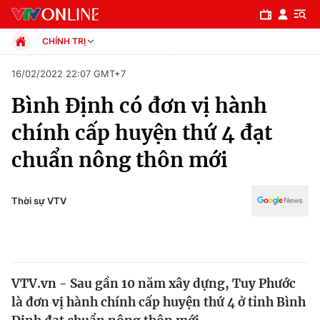
CHÍNH TRỊ
Chính trị
16/02/2022 22:07 GMT+7
Xã hội
Bình Định có đơn vị hành
Pháp luật
Chuyên mục
Kinh tế
chính cấp huyện thứ 4 đạt
Thể thao
Chính trị
chuẩn nông thôn mới
Truyền hình
Văn hóa - Giải trí
Xã hội
Y tế
Thời sự VTV
Đời sống
Pháp luật
Công nghệ
Giáo dục
Y tế
VTV.vn - Sau gần 10 năm xây dựng, Tuy Phước
là đơn vị hành chính cấp huyện thứ 4 ở tỉnh Bình
Thế giới