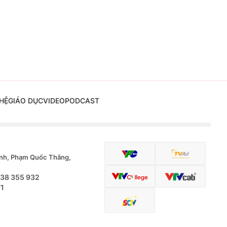
HỆ
GIÁO DỤC
VIDEO
PODCAST
nh, Phạm Quốc Thắng,
.38 355 932
71