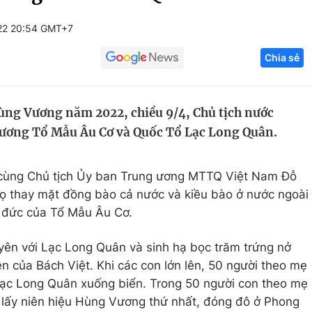
Góc ảnh
22 20:54 GMT+7
Chia sẻ
Giáo dục
Công nghệ
Tuyển sinh
Hitech Công ng
ùng Vương năm 2022, chiều 9/4, Chủ tịch nước
Học trực tuyến
Sản phẩm
ương Tổ Mẫu Âu Cơ và Quốc Tổ Lạc Long Quân.
g
Thị trường
Tư vấn
ùng Chủ tịch Ủy ban Trung ương MTTQ Việt Nam Đỗ
họ thay mặt đồng bào cả nước và kiều bào ở nước ngoài
g đức của Tổ Mẫu Âu Cơ.
uyên với Lạc Long Quân và sinh hạ bọc trăm trứng nở
ên của Bách Việt. Khi các con lớn lên, 50 người theo mẹ
 Lạc Long Quân xuống biển. Trong 50 người con theo mẹ
a, lấy niên hiệu Hùng Vương thứ nhất, đóng đô ở Phong