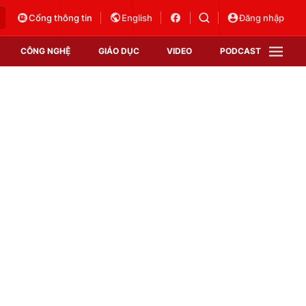
Cổng thông tin
English
Đăng nhập
CÔNG NGHỆ
GIÁO DỤC
VIDEO
PODCAST
VTV Money
VTV Thể thao
VTV Sức khoẻ
Bất động sản
Thị trường 24h
Tấm lòng Việt
Vươn mình bằng AI
VTV4
VTV8
VTV9
Lịch phát sóng
Giao lưu trực tuyến
Sự kiện