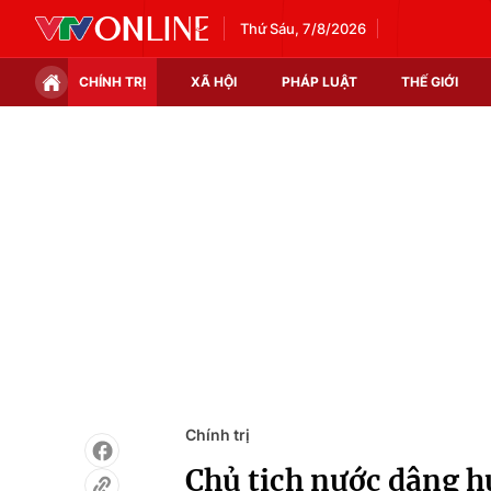
Thứ Sáu, 7/8/2026
CHÍNH TRỊ
XÃ HỘI
PHÁP LUẬT
THẾ GIỚI
Chính trị
Xã hội
Thế giới
Kinh tế
Tin tức
Tài chính
Thế giới đó đây
Thị trường
Câu chuyện quốc tế
Góc doanh nghiệp
Dữ liệu và đời sống
Chính trị
Chủ tịch nước dâng 