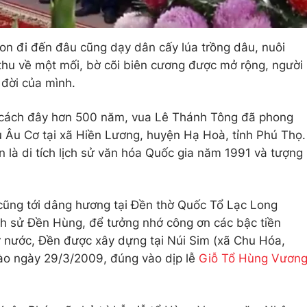
on đi đến đâu cũng dạy dân cấy lúa trồng dâu, nuôi
 thu về một mối, bờ cõi biên cương được mở rộng, người
 đời của mình.
, cách đây hơn 500 năm, vua Lê Thánh Tông đã phong
 Âu Cơ tại xã Hiền Lương, huyện Hạ Hoà, tỉnh Phú Thọ.
là di tích lịch sử văn hóa Quốc gia năm 1991 và tượng
ũng tới dâng hương tại Đền thờ Quốc Tổ Lạc Long
ịch sử Đền Hùng, để tưởng nhớ công ơn các bậc tiền
 nước, Đền được xây dựng tại Núi Sim (xã Chu Hóa,
vào ngày 29/3/2009, đúng vào dịp lễ
Giỗ Tổ Hùng Vươn