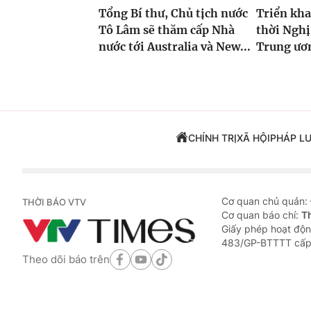
Tổng Bí thư, Chủ tịch nước
Triển kha
Tô Lâm sẽ thăm cấp Nhà
thời Nghị
nước tới Australia và New...
Trung ươ
CHÍNH TRỊ
XÃ HỘI
PHÁP L
Cơ quan chủ quản:
THỜI BÁO VTV
Cơ quan báo chí:
T
Giấy phép hoạt độn
483/GP-BTTTT cấp
Theo dõi báo trên