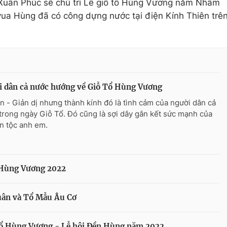
Xuân Phúc sẽ chủ trì Lễ giỗ tổ Hùng Vương năm Nhâm
vua Hùng đã có công dựng nước tại điện Kính Thiên trê
i dân cả nước hướng về Giỗ Tổ Hùng Vương
n - Giản dị nhưng thành kính đó là tình cảm của người dân cả
trong ngày Giỗ Tổ. Đó cũng là sợi dây gắn kết sức mạnh của
n tộc anh em.
ổ Hùng Vương 2022
uân và Tổ Mẫu Âu Cơ
Tổ Hùng Vương - Lễ hội Đền Hùng năm 2022