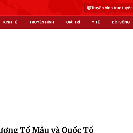
Truyền hình trực tuyến
KINH TẾ
TRUYỀN HÌNH
GIẢI TRÍ
Y TẾ
ĐỜI SỐNG
Pháp luật
Y tế
Truyền hình
Multimedia
Phim VTV
Video
Hậu trường
Shorts video
Nhân vật
Podcast
Khán giả
EMagazine
Giải sao mai
Photo
hương Tổ Mẫu và Quốc Tổ
Infographic