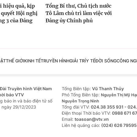
i hiệu quả, kịp
Tổng Bí thư, Chủ tịch nước
 quyết Hội nghị
Tô Lâm chủ trì làm việc với
ng 3 của Đảng
Đảng ủy Chính phủ
UẬT
THẾ GIỚI
KINH TẾ
TRUYỀN HÌNH
GIẢI TRÍ
Y TẾ
ĐỜI SỐNG
CÔNG NG
Đài Truyền hình Việt Nam
Tổng Biên tập:
Vũ Thanh Thủy
hời báo VTV
Phó Tổng Biên tập:
Nguyễn Thị Mỹ Hạ
g báo in và báo điện tử số
Nguyễn Trọng Ninh
 ngày 29/12/2023
Tổng đài VTV:
024.38 355 931 - 024
Ðiện thoại Thời báo VTV:
0988 671 6
Email:
toasoan@vtv.vn
Liên hệ quảng cáo:
(024) 626 79595