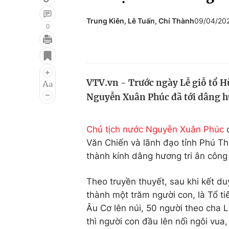
Trung Kiên, Lê Tuấn, Chí Thành
09/04/20
0
Giải trí
Đời sống
Điện ảnh
Du lịch
VTV.vn - Trước ngày Lễ giỗ tổ H
Âm nhạc
Làm đẹp
Nguyễn Xuân Phúc đã tới dâng h
Sao
Chất lượng cuộc sốn
Chủ tịch nước Nguyễn Xuân Phúc
c
Văn Chiến và lãnh đạo tỉnh Phú T
thành kính dâng hương tri ân côn
Theo truyền thuyết, sau khi kết d
thành một trăm người con, là Tổ ti
Âu Cơ lên núi, 50 người theo cha
thì người con đầu lên nối ngôi vu