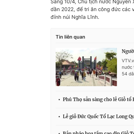
Sáng 10/4, Chủ tịch nước Nguyễn 
dần 2022, để tri ân công đức các 
đỉnh núi Nghĩa Lĩnh.
Tin liên quan
Ngườ
VTV.v
nước 
54 dâ
Phú Thọ sẵn sàng cho lễ Giỗ t
Lễ giỗ Đức Quốc Tổ Lạc Long Q
Bắn pháo hoa tầm cao dịp Giỗ 