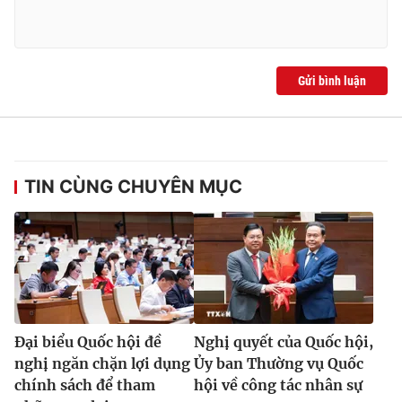
Gửi bình luận
® Cấm sao chép dưới mọi hình thức nếu không có sự chấp
thuận bằng văn bản. Ghi rõ nguồn VTV.vn khi phát hành lại
thông tin từ website này.
TIN CÙNG CHUYÊN MỤC
Đại biểu Quốc hội đề
Nghị quyết của Quốc hội,
nghị ngăn chặn lợi dụng
Ủy ban Thường vụ Quốc
chính sách để tham
hội về công tác nhân sự