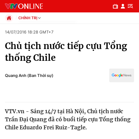
CHÍNH TRỊ
Chính trị
14/07/2016 18:28 GMT+7
Xã hội
Chủ tịch nước tiếp cựu Tổng
Pháp luật
Chuyên mục
Kinh tế
thống Chile
Thể thao
Chính trị
Truyền hình
Văn hóa - Giải trí
Quang Anh (Ban Thời sự)
Xã hội
Y tế
Đời sống
Pháp luật
Công nghệ
Giáo dục
VTV.vn - Sáng 14/7 tại Hà Nội, Chủ tịch nước
Y tế
Trần Đại Quang đã có buổi tiếp cựu Tổng thống
Chile Eduardo Frei Ruiz-Tagle.
Thế giới