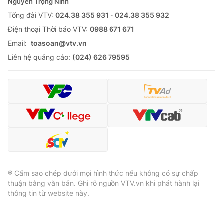
Nguyễn Trọng Ninh
Tổng đài VTV:
024.38 355 931 - 024.38 355 932
Ðiện thoại Thời báo VTV:
0988 671 671
Email:
toasoan@vtv.vn
Liên hệ quảng cáo:
(024) 626 79595
® Cấm sao chép dưới mọi hình thức nếu không có sự chấp
thuận bằng văn bản. Ghi rõ nguồn VTV.vn khi phát hành lại
thông tin từ website này.