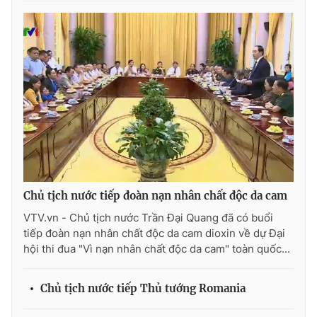
Thị trường 24h
Tấm lòng Việt
VTV4
Vươn mình bằng AI
VTV9
VTV8
Liên hệ tòa soạn
English
Chủ tịch nước tiếp đoàn nạn nhân chất độc da cam
THỜI BÁO VTV
VTV.vn - Chủ tịch nước Trần Đại Quang đã có buổi
tiếp đoàn nạn nhân chất độc da cam dioxin về dự Đại
hội thi đua "Vì nạn nhân chất độc da cam" toàn quốc...
Theo dõi báo trên
Chủ tịch nước tiếp Thủ tướng Romania
Cơ quan chủ quản:
Đài Truyền hình Việt Nam