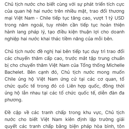
Chủ tịch nước cho biết cùng với sự phát triển tích cực
Tin tức
của quan hệ hai nước trên nhiều mặt, trao đổi thương
Kinh tế
mại Việt Nam - Chile tiếp tục tăng cao, vượt 1 tỷ USD
Thế giới đó đây
Tài chính
trong năm ngoái, tuy nhiên cần tiếp tục hoàn thiện
Dữ liệu và đời sống
Câu chuyện quốc tế
hành lang pháp lý, tạo điều kiện thuận lợi cho doanh
Thị trường
nghiệp hai nước khai thác tiềm năng của mỗi bên.
Truyền hình
Góc doanh nghiệp
Chủ tịch nước đề nghị hai bên tiếp tục duy trì trao đổi
Phim VTV
các chuyến thăm cấp cao, trước mắt tập trung chuẩn
Giải trí
bị cho chuyến thăm Việt Nam của Tổng thống Michelle
Hậu trường
Bachelet. Bên cạnh đó, Chủ tịch nước mong muốn
Điện ảnh
Đời sống
Chile ủng hộ Việt Nam ứng cử tại các cơ quan, tổ
Nhân vật
Âm nhạc
chức quốc tế trong đó có Liên hợp quốc, đồng thời
Du lịch
Khán giả
ủng hộ lẫn nhau tại các tổ chức quốc tế, diễn đàn đa
Giáo dục
Sao
phương.
Làm đẹp
Giải sao mai
Tuyển sinh
Công nghệ
Đề cập về các tranh chấp trong khu vực, Chủ tịch
Chất lượng cuộc sống
Học trực tuyến
nước cho biết Việt Nam kiên định lập trường giải
Hitech Công nghệ tương lai
quyết các tranh chấp bằng biện pháp hòa bình, tôn