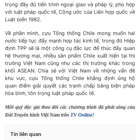
Giao lưu trực tuyến
trọng đầy đủ tiến trình ngoại giao và pháp lý, phù hợp
Sản phẩm
với luật pháp quốc tế, Công ước của Liên hợp quốc về
Lịch phát sóng
Luật biển 1982.
Thị trường
Tư vấn
Về phần mình, cựu Tổng thống Chile mong muốn hai
nước tiếp tục đẩy mạnh hợp tác kinh tế, trong đó Hiệp
Chuyên mục khác
định TPP sẽ là một công cụ đắc lực để thúc đẩy quan
Emagazine
Podcast
hệ thương mại, nhiều sản phẩm Chile xuất hiện tại thị
trường Việt Nam cũng như các thị trường khác trong
Photo
khối ASEAN. Chia sẻ với Việt Nam về những vấn đề
Infographic
khu vực, cựu Tổng thống Chile khẳng định ủng hộ
quan điểm giải quyết các tranh chấp bằng biện pháp
Video
Shorts video
hòa bình, tôn trọng luật pháp quốc tế.
VTV Money
VTV Thể thao
Mời quý độc giả theo dõi các chương trình đã phát sóng của
Đài Truyền hình Việt Nam trên
TV Online!
VTV Sức khoẻ
Bất động sản
Tin liên quan