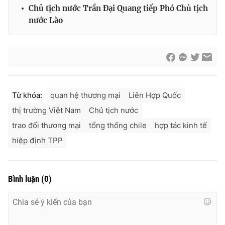
Chủ tịch nước Trần Đại Quang tiếp Phó Chủ tịch
Cơ quan báo chí:
Thời báo VTV
nước Lào
Giấy phép hoạt động báo in và báo điện tử số 483/GP-BTTTT
cấp ngày 29/12/2023
Tổng Biên tập:
Vũ Thanh Thủy
Phó Tổng Biên tập:
Nguyễn Thị Mỹ Hạnh, Phạm Quốc Thắng,
Nguyễn Trọng Ninh
Tổng đài VTV:
024.38 355 931 - 024.38 355 932
Từ khóa:
quan hệ thương mại
Liên Hợp Quốc
Ðiện thoại Thời báo VTV:
024.66 897 897
thị trường Việt Nam
Chủ tịch nước
Email:
toasoan@vtv.vn
trao đổi thương mại
tổng thống chile
hợp tác kinh tế
Liên hệ quảng cáo:
024-7300.7108
hiệp định TPP
Bình luận
(
0
)