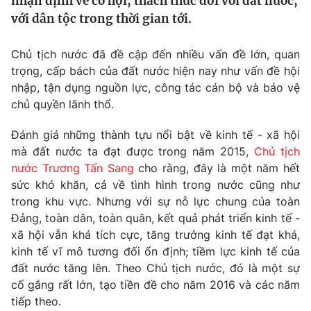
nhận định về cơ hội, thách thức đối với đất nước,
Tin tức
với dân tộc trong thời gian tới.
Kinh tế
Thế giới đó đây
Chủ tịch nước đã đề cập đến nhiều vấn đề lớn, quan
Tài chính
Dữ liệu và đời sống
trọng, cấp bách của đất nước hiện nay như vấn đề hội
Câu chuyện quốc tế
Thị trường
nhập, tận dụng nguồn lực, công tác cán bộ và bảo vệ
chủ quyền lãnh thổ.
Truyền hình
Góc doanh nghiệp
Đánh giá những thành tựu nổi bật về kinh tế - xã hội
Phim VTV
Giải trí
mà đất nước ta đạt được trong năm 2015,
Chủ tịch
Hậu trường
nước Trương Tấn Sang
cho rằng, đây là một năm hết
Điện ảnh
sức khó khăn, cả về tình hình trong nước cũng như
Đời sống
Nhân vật
trong khu vực. Nhưng với sự nỗ lực chung của toàn
Âm nhạc
Đảng, toàn dân, toàn quân, kết quả phát triển kinh tế -
Du lịch
Khán giả
Giáo dục
Sao
xã hội vẫn khá tích cực, tăng trưởng kinh tế đạt khá,
Làm đẹp
Giải sao mai
kinh tế vĩ mô tương đối ổn định; tiềm lực kinh tế của
Tuyển sinh
đất nước tăng lên. Theo Chủ tịch nước, đó là một sự
Công nghệ
Chất lượng cuộc sống
cố gắng rất lớn, tạo tiền đề cho năm 2016 và các năm
Học trực tuyến
Hitech Công nghệ tương lai
tiếp theo.