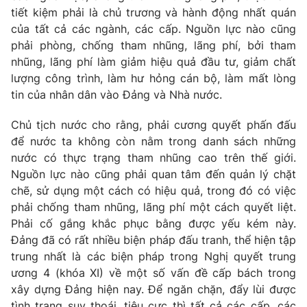
tiết kiệm phải là chủ trương và hành động nhất quán
của tất cả các ngành, các cấp. Nguồn lực nào cũng
® Cấm sao chép dưới mọi hình thức nếu không có sự chấp
phải phòng, chống tham nhũng, lãng phí, bởi tham
thuận bằng văn bản. Ghi rõ nguồn VTV.vn khi phát hành lại
nhũng, lãng phí làm giảm hiệu quả đầu tư, giảm chất
thông tin từ website này.
lượng công trình, làm hư hỏng cán bộ, làm mất lòng
tin của nhân dân vào Đảng và Nhà nước.
Chủ tịch nước cho rằng, phải cương quyết phấn đấu
để nước ta không còn nằm trong danh sách những
nước có thực trạng tham nhũng cao trên thế giới.
Nguồn lực nào cũng phải quan tâm đến quản lý chặt
chẽ, sử dụng một cách có hiệu quả, trong đó có việc
phải chống tham nhũng, lãng phí một cách quyết liệt.
Phải cố gắng khắc phục bằng được yếu kém này.
Đảng đã có rất nhiều biện pháp đấu tranh, thể hiện tập
trung nhất là các biện pháp trong Nghị quyết trung
ương 4 (khóa XI) về một số vấn đề cấp bách trong
xây dựng Đảng hiện nay. Để ngăn chặn, đẩy lùi được
tình trạng suy thoái, tiêu cực thì tất cả các cấp, các