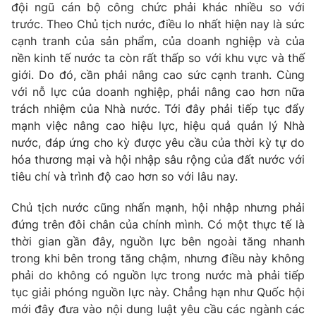
Thị trường 24h
đội ngũ cán bộ công chức phải khác nhiều so với
Tấm lòng Việt
trước. Theo Chủ tịch nước, điều lo nhất hiện nay là sức
cạnh tranh của sản phẩm, của doanh nghiệp và của
VTV4
Vươn mình bằng AI
nền kinh tế nước ta còn rất thấp so với khu vực và thế
giới. Do đó, cần phải nâng cao sức cạnh tranh. Cùng
VTV9
VTV8
với nỗ lực của doanh nghiệp, phải nâng cao hơn nữa
trách nhiệm của Nhà nước. Tới đây phải tiếp tục đẩy
mạnh việc nâng cao hiệu lực, hiệu quả quản lý Nhà
Liên hệ tòa soạn
English
nước, đáp ứng cho kỳ được yêu cầu của thời kỳ tự do
hóa thương mại và hội nhập sâu rộng của đất nước với
tiêu chí và trình độ cao hơn so với lâu nay.
THỜI BÁO VTV
Chủ tịch nước cũng nhấn mạnh, hội nhập nhưng phải
đứng trên đôi chân của chính mình. Có một thực tế là
thời gian gần đây, nguồn lực bên ngoài tăng nhanh
Theo dõi báo trên
trong khi bên trong tăng chậm, nhưng điều này không
phải do không có nguồn lực trong nước mà phải tiếp
Cơ quan chủ quản:
Đài Truyền hình Việt Nam
tục giải phóng nguồn lực này. Chẳng hạn như Quốc hội
Cơ quan báo chí:
Thời báo VTV
mới đây đưa vào nội dung luật yêu cầu các ngành các