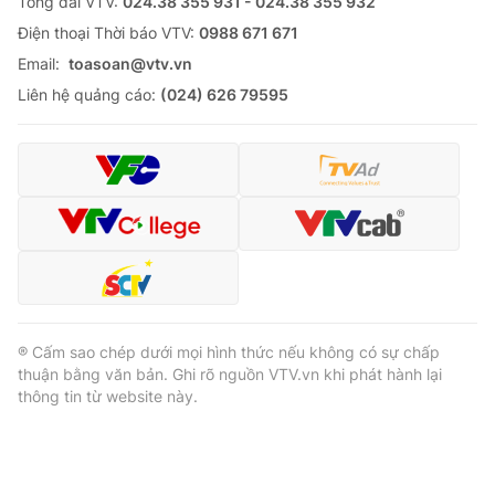
Tổng đài VTV:
024.38 355 931 - 024.38 355 932
Ðiện thoại Thời báo VTV:
0988 671 671
Email:
toasoan@vtv.vn
Liên hệ quảng cáo:
(024) 626 79595
® Cấm sao chép dưới mọi hình thức nếu không có sự chấp
thuận bằng văn bản. Ghi rõ nguồn VTV.vn khi phát hành lại
thông tin từ website này.