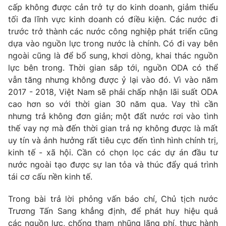
cấp không được cản trở tự do kinh doanh, giảm thiểu
Giấy phép hoạt động báo in và báo điện tử số 483/GP-BTTTT
cấp ngày 29/12/2023
tối đa lĩnh vực kinh doanh có điều kiện. Các nước đi
trước trở thành các nước công nghiệp phát triển cũng
Tổng Biên tập:
Vũ Thanh Thủy
dựa vào nguồn lực trong nước là chính. Có đi vay bên
Phó Tổng Biên tập:
Nguyễn Thị Mỹ Hạnh, Phạm Quốc Thắng,
ngoài cũng là để bổ sung, khơi dòng, khai thác nguồn
Nguyễn Trọng Ninh
lực bên trong. Thời gian sắp tới, nguồn ODA có thể
Tổng đài VTV:
024.38 355 931 - 024.38 355 932
vẫn tăng nhưng không được ỷ lại vào đó. Vì vào năm
Ðiện thoại Thời báo VTV:
024.66 897 897
2017 - 2018, Việt Nam sẽ phải chấp nhận lãi suất ODA
Email:
toasoan@vtv.vn
cao hơn so với thời gian 30 năm qua. Vay thì cần
Liên hệ quảng cáo:
024-7300.7108
nhưng trả không đơn giản; một đất nước rơi vào tình
thế vay nợ mà đến thời gian trả nợ không được là mất
uy tín và ảnh hưởng rất tiêu cực đến tình hình chính trị,
kinh tế - xã hội. Cần có chọn lọc các dự án đầu tư
nước ngoài tạo được sự lan tỏa và thúc đẩy quá trình
tái cơ cấu nền kinh tế.
Trong bài trả lời phỏng vấn báo chí, Chủ tịch nước
Trương Tấn Sang khẳng định, để phát huy hiệu quả
các nguồn lực, chống tham nhũng lãng phí, thực hành