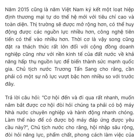
Giao lưu trực tuyến
Sản phẩm
Năm 2015 cũng là năm Việt Nam ký kết một loạt hiệp
định thương mại tự do thế hệ mới với tiêu chí cao và
Lịch phát sóng
Thị trường
toàn diện. Thị trường sẽ được mở rộng hơn, có thể huy
động được các nguồn lực nhiều hơn, công nghệ tiên
Tư vấn
tiến có thể vào nhiều hơn. Thời cơ là vậy song cũng
Chuyên mục khác
đặt ra thách thức rất lớn đối với cộng đồng doanh
Emagazine
Podcast
nghiệp cũng như với nền kinh tế của đất nước về khả
năng hấp thụ nguồn lực để biến thành sức mạnh quốc
gia. Chủ tịch nước Trương Tấn Sang cho rằng, cần
Photo
Infographic
phải có một sự nỗ lực vượt bậc hơn nhiều so với trước
đây.
Video
Shorts video
Trả lời câu hỏi: "Cơ hội đến và đi qua rất nhanh, muốn
nắm bắt được cơ hội đòi hỏi chúng ta phải có bộ máy
VTV Money
VTV Thể thao
Nhà nước chuyên nghiệp và hành động nhanh chóng.
Làm thế nào để có được bộ máy đáp ứng được yêu
VTV Sức khoẻ
Bất động sản
cầu này?", Chủ tịch nước cho rằng, hội nhập sâu rộng,
đòi hỏi năng lực, phẩm chất, phong cách làm việc của