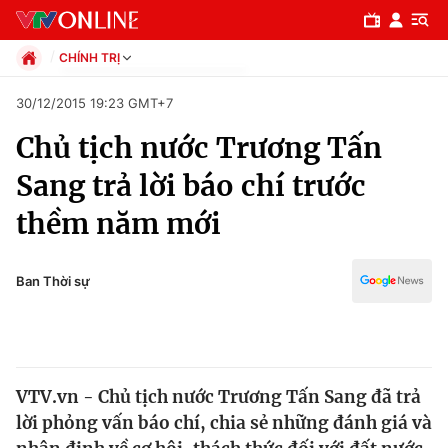
CHÍNH TRỊ
Chính trị
30/12/2015 19:23 GMT+7
Xã hội
Chủ tịch nước Trương Tấn
Pháp luật
Chuyên mục
Kinh tế
Sang trả lời báo chí trước
Thể thao
Chính trị
thềm năm mới
Truyền hình
Văn hóa - Giải trí
Xã hội
Y tế
Ban Thời sự
Đời sống
Pháp luật
Công nghệ
Giáo dục
Y tế
VTV.vn - Chủ tịch nước Trương Tấn Sang đã trả
lời phỏng vấn báo chí, chia sẻ những đánh giá và
Thế giới