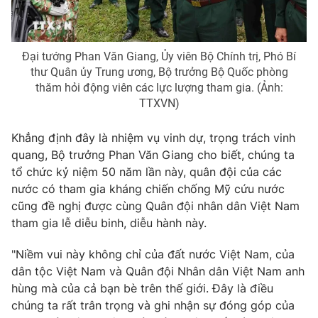
Thị trường 24h
Tấm lòng Việt
VTV4
Vươn mình bằng AI
Đại tướng Phan Văn Giang, Ủy viên Bộ Chính trị, Phó Bí
thư Quân ủy Trung ương, Bộ trưởng Bộ Quốc phòng
thăm hỏi động viên các lực lượng tham gia. (Ảnh:
VTV9
VTV8
TTXVN)
Liên hệ tòa soạn
English
Khẳng định đây là nhiệm vụ vinh dự, trọng trách vinh
quang, Bộ trưởng Phan Văn Giang cho biết, chúng ta
tổ chức kỷ niệm 50 năm lần này, quân đội của các
nước có tham gia kháng chiến chống Mỹ cứu nước
cũng đề nghị được cùng Quân đội nhân dân Việt Nam
THỜI BÁO VTV
tham gia lễ diễu binh, diễu hành này.
Theo dõi báo trên
"Niềm vui này không chỉ của đất nước Việt Nam, của
dân tộc Việt Nam và Quân đội Nhân dân Việt Nam anh
hùng mà của cả bạn bè trên thế giới. Đây là điều
Cơ quan chủ quản:
Đài Truyền hình Việt Nam
chúng ta rất trân trọng và ghi nhận sự đóng góp của
Cơ quan báo chí:
Thời báo VTV