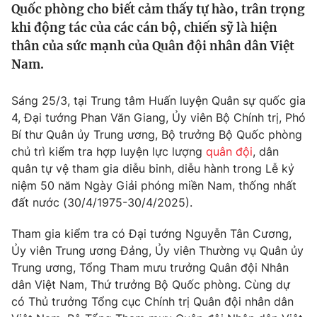
Quốc phòng cho biết cảm thấy tự hào, trân trọng
Tin tức
khi động tác của các cán bộ, chiến sỹ là hiện
Kinh tế
thân của sức mạnh của Quân đội nhân dân Việt
Thế giới đó đây
Tài chính
Nam.
Dữ liệu và đời sống
Câu chuyện quốc tế
Thị trường
Sáng 25/3, tại Trung tâm Huấn luyện Quân sự quốc gia
Truyền hình
Góc doanh nghiệp
4, Đại tướng Phan Văn Giang, Ủy viên Bộ Chính trị, Phó
Bí thư Quân ủy Trung ương, Bộ trưởng Bộ Quốc phòng
Phim VTV
chủ trì kiểm tra hợp luyện lực lượng
quân đội
, dân
Giải trí
quân tự vệ tham gia diễu binh, diễu hành trong Lễ kỷ
Hậu trường
Điện ảnh
niệm 50 năm Ngày Giải phóng miền Nam, thống nhất
Đời sống
Nhân vật
đất nước (30/4/1975-30/4/2025).
Âm nhạc
Du lịch
Khán giả
Tham gia kiểm tra có Đại tướng Nguyễn Tân Cương,
Giáo dục
Sao
Ủy viên Trung ương Đảng, Ủy viên Thường vụ Quân ủy
Làm đẹp
Giải sao mai
Tuyển sinh
Trung ương, Tổng Tham mưu trưởng Quân đội Nhân
Công nghệ
Chất lượng cuộc sống
dân Việt Nam, Thứ trưởng Bộ Quốc phòng. Cùng dự
Học trực tuyến
có Thủ trưởng Tổng cục Chính trị Quân đội nhân dân
Hitech Công nghệ tương lai