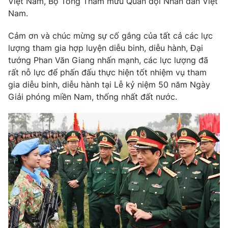
Giao lưu trực tuyến
Việt Nam, Bộ Tổng Tham mưu Quân đội Nhân dân Việt
Sản phẩm
Nam.
Lịch phát sóng
Thị trường
Cảm ơn và chúc mừng sự cố gắng của tất cả các lực
lượng tham gia hợp luyện diễu binh, diễu hành, Đại
Tư vấn
tướng Phan Văn Giang nhấn mạnh, các lực lượng đã
Chuyên mục khác
rất nỗ lực để phấn đấu thực hiện tốt nhiệm vụ tham
gia diễu binh, diễu hành tại Lễ kỷ niệm 50 năm Ngày
Emagazine
Podcast
Giải phóng miền Nam, thống nhất đất nước.
Photo
Infographic
Video
Shorts video
VTV Money
VTV Thể thao
VTV Sức khoẻ
Bất động sản