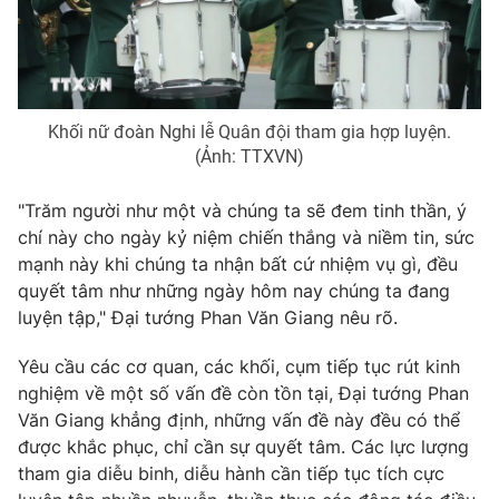
Khối nữ đoàn Nghi lễ Quân đội tham gia hợp luyện.
(Ảnh: TTXVN)
"Trăm người như một và chúng ta sẽ đem tinh thần, ý
chí này cho ngày kỷ niệm chiến thắng và niềm tin, sức
mạnh này khi chúng ta nhận bất cứ nhiệm vụ gì, đều
quyết tâm như những ngày hôm nay chúng ta đang
luyện tập," Đại tướng Phan Văn Giang nêu rõ.
Yêu cầu các cơ quan, các khối, cụm tiếp tục rút kinh
nghiệm về một số vấn đề còn tồn tại, Đại tướng Phan
Văn Giang khẳng định, những vấn đề này đều có thể
được khắc phục, chỉ cần sự quyết tâm. Các lực lượng
tham gia diễu binh, diễu hành cần tiếp tục tích cực