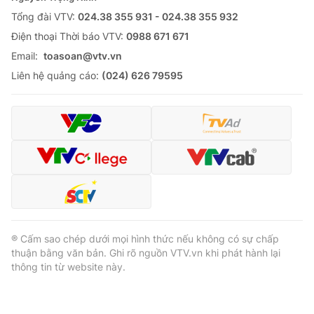
Tổng đài VTV:
024.38 355 931 - 024.38 355 932
Ðiện thoại Thời báo VTV:
0988 671 671
Email:
toasoan@vtv.vn
Liên hệ quảng cáo:
(024) 626 79595
® Cấm sao chép dưới mọi hình thức nếu không có sự chấp
thuận bằng văn bản. Ghi rõ nguồn VTV.vn khi phát hành lại
thông tin từ website này.