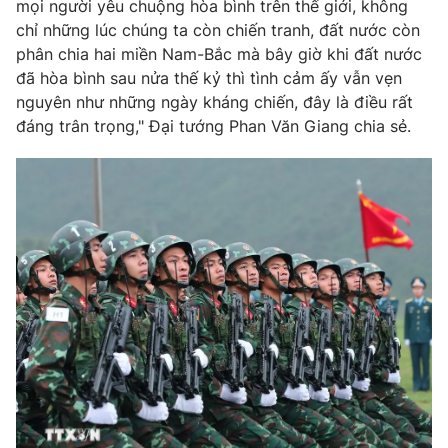
mọi người yêu chuộng hòa bình trên thế giới, không
Giấy phép hoạt động báo in và báo điện tử số 483/GP-BTTTT
chỉ những lúc chúng ta còn chiến tranh, đất nước còn
cấp ngày 29/12/2023
phân chia hai miền Nam-Bắc mà bây giờ khi đất nước
Tổng Biên tập:
Vũ Thanh Thủy
đã hòa bình sau nửa thế kỷ thì tình cảm ấy vẫn vẹn
Phó Tổng Biên tập:
Nguyễn Thị Mỹ Hạnh, Phạm Quốc Thắng,
nguyên như những ngày kháng chiến, đây là điều rất
Nguyễn Trọng Ninh
đáng trân trọng," Đại tướng Phan Văn Giang chia sẻ.
Tổng đài VTV:
024.38 355 931 - 024.38 355 932
Ðiện thoại Thời báo VTV:
024.66 897 897
Email:
toasoan@vtv.vn
Liên hệ quảng cáo:
024-7300.7108