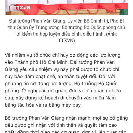
Đại tướng Phan Văn Giang, Ủy viên Bộ Chính trị, Phó Bí
thư Quân ủy Trung ương, Bộ trưởng Bộ Quốc phòng chủ
trì kiểm tra hợp luyện diễu binh, diễu hành. (Ảnh:
TTXVN)
Về nhiệm vụ tổ chức chỉ huy cơ động các lực lượng
vào Thành phố Hồ Chí Minh, Đại tướng Phan Văn
Giang yêu cầu nhiệm vụ này phải được tổ chức chỉ
huy bảo đảm chặt chẽ, an toàn tuyệt đối. Đối với
phương án cơ động lực lượng, Bộ trưởng Bộ Quốc
phòng đề nghị các cơ quan, đơn vị liên quan nghiên
cứu, xây dựng kế hoạch di chuyển vào miền Nam
bằng tàu hỏa và ra bằng máy bay.
Bộ trưởng Phan Văn Giang nhấn mạnh, mọi sự cố gắng
đều được ghi nhận với tinh thần và quyết tâm cao
nhất; đồng thời giao các cơ quan, đơn vị liên quan tập