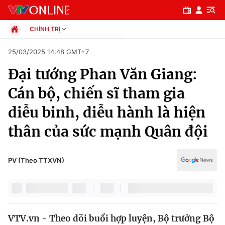
CHÍNH TRỊ
Chính trị
25/03/2025 14:48 GMT+7
Xã hội
Đại tướng Phan Văn Giang:
Pháp luật
Chuyên mục
Kinh tế
Cán bộ, chiến sĩ tham gia
Thể thao
Chính trị
diễu binh, diễu hành là hiện
Truyền hình
Văn hóa - Giải trí
thân của sức mạnh Quân đội
Xã hội
Y tế
Đời sống
Pháp luật
PV (Theo TTXVN)
Công nghệ
Giáo dục
Y tế
Thế giới
VTV.vn - Theo dõi buổi hợp luyện, Bộ trưởng Bộ