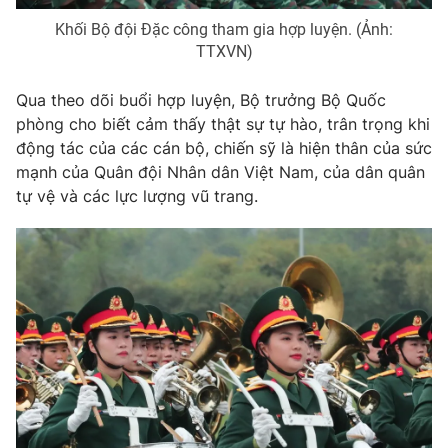
Khối Bộ đội Đặc công tham gia hợp luyện. (Ảnh:
TTXVN)
® Cấm sao chép dưới mọi hình thức nếu không có sự chấp
thuận bằng văn bản. Ghi rõ nguồn VTV.vn khi phát hành lại
thông tin từ website này.
Qua theo dõi buổi hợp luyện, Bộ trưởng Bộ Quốc
phòng cho biết cảm thấy thật sự tự hào, trân trọng khi
động tác của các cán bộ, chiến sỹ là hiện thân của sức
mạnh của Quân đội Nhân dân Việt Nam, của dân quân
tự vệ và các lực lượng vũ trang.