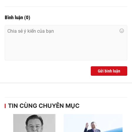
Bình luận
(
0
)
Gửi bình luận
TIN CÙNG CHUYÊN MỤC