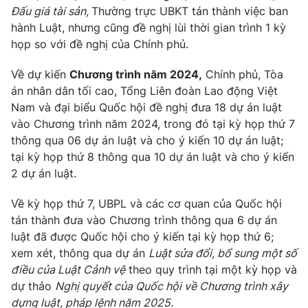
Đấu giá tài sản,
Thường trực UBKT tán thành việc ban
hành Luật, nhưng cũng đề nghị lùi thời gian trình 1 kỳ
® Cấm sao chép dưới mọi hình thức nếu không có sự chấp
họp so với đề nghị của Chính phủ.
thuận bằng văn bản. Ghi rõ nguồn VTV.vn khi phát hành lại
thông tin từ website này.
Về dự kiến
Chương trình năm 2024,
Chính phủ, Tòa
án nhân dân tối cao, Tổng Liên đoàn Lao động Việt
Nam và đại biểu Quốc hội đề nghị đưa 18 dự án luật
vào Chương trình năm 2024, trong đó tại kỳ họp thứ 7
thông qua 06 dự án luật và cho ý kiến 10 dự án luật;
tại kỳ họp thứ 8 thông qua 10 dự án luật và cho ý kiến
2 dự án luật.
Về kỳ họp thứ 7, UBPL và các cơ quan của Quốc hội
tán thành đưa vào Chương trình thông qua 6 dự án
luật đã được Quốc hội cho ý kiến tại kỳ họp thứ 6;
xem xét, thông qua dự án
Luật sửa đổi, bổ sung một số
điều của Luật Cảnh vệ
theo quy trình tại một kỳ họp và
dự thảo
Nghị quyết của Quốc hội về Chương trình xây
dựng luật, pháp lệnh năm 2025.