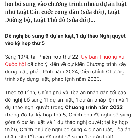
hội bổ sung vào chương trình nhiều dự án luật
Tin tức
như Luật Căn cước công dân (sửa đổi), Luật
Kinh tế
Đường bộ, Luật Thủ đô (sửa đổi)...
Thế giới đó đây
Tài chính
Dữ liệu và đời sống
Câu chuyện quốc tế
Đề nghị bổ sung 6 dự án luật, 1 dự thảo Nghị quyết
Thị trường
vào kỳ họp thứ 5
Truyền hình
Góc doanh nghiệp
Sáng 10/4, tại Phiên họp thứ 22,
Ủy ban Thường vụ
Phim VTV
Quốc hội
đã cho ý kiến về dự kiến Chương trình xây
Giải trí
dựng luật, pháp lệnh năm 2024, điều chỉnh Chương
Hậu trường
trình xây dựng luật, pháp lệnh năm 2023.
Điện ảnh
Đời sống
Nhân vật
Âm nhạc
Theo tờ trình, Chính phủ và Tòa án nhân dân tối cao
Du lịch
Khán giả
đề nghị bổ sung
11 dự án luật, 1 dự án pháp lệnh và 1
Giáo dục
Sao
dự thảo nghị quyết trong
Chương trình năm 2023
Làm đẹp
Giải sao mai
(trong đó tại kỳ họp thứ 5, Chính phủ đề nghị bổ sung
Tuyển sinh
Công nghệ
Chất lượng cuộc sống
gồm 6 dự án luật và 1 dự thảo nghị quyết; tại kỳ họp
Học trực tuyến
thứ 6, Chính phủ đề nghị bổ sung 4 dự án luật, Tòa án
Hitech Công nghệ tương lai
nhân dân tối cao đề nghị bổ sung 1 dự án luật).