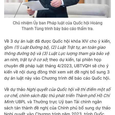
Thị trường 24h
Tấm lòng Việt
VTV4
Vươn mình bằng AI
Chủ nhiệm Ủy ban Pháp luật của Quốc hội Hoàng
Thanh Tùng trình bày báo cáo thẩm tra.
VTV9
VTV8
Về 3 dự án luật đã được Quốc hội khóa XIV cho ý kiến,
gồm
(1) Luật Đường bộ, (2) Luật Trật tự, an toàn giao
Liên hệ tòa soạn
English
thông đường bộ và (3) Luật Lực lượng tham gia bảo vệ
an ninh, trật tự ở cơ sở
; theo dự kiến, tại phiên họp
chuyên đề pháp luật tháng 4/2023, UBTVQH sẽ cho ý
kiến về nội dung đồng thời xem xét đề nghị bổ sung 3
THỜI BÁO VTV
dự án luật này vào Chương trình để báo cáo Quốc hội.
Về dự thảo
Nghị quyết của Quốc hội về thí điểm một số
Theo dõi báo trên
cơ chế, chính sách đặc thù phát triển Thành phố Hồ Chí
Minh:
UBPL và Thường trực Uỷ ban Tài chính ngân
Cơ quan chủ quản:
Đài Truyền hình Việt Nam
sách tán thành đề nghị của Chính phủ bổ sung dự thảo
Cơ quan báo chí:
Thời báo VTV
Nghị quyết vào Chương trình năm 2023, trình Quốc