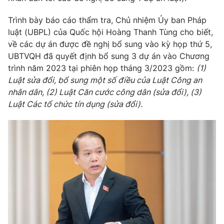
Giao lưu trực tuyến
Sản phẩm
Trình bày báo cáo thẩm tra, Chủ nhiệm Ủy ban Pháp
Lịch phát sóng
Thị trường
luật (UBPL) của Quốc hội Hoàng Thanh Tùng cho biết,
về các dự án được đề nghị bổ sung vào kỳ họp thứ 5,
Tư vấn
UBTVQH đã quyết định bổ sung 3 dự án vào Chương
Chuyên mục khác
trình năm 2023 tại phiên họp tháng 3/2023 gồm:
(1)
Luật sửa đổi
, bổ sung một số điều của Luật Công an
Emagazine
Podcast
nhân dân, (2) Luật Căn cước công dân (sửa đổi), (3)
Luật Các tổ chức tín dụng (sửa đổi).
Photo
Infographic
Video
Shorts video
VTV Money
VTV Thể thao
VTV Sức khoẻ
Bất động sản