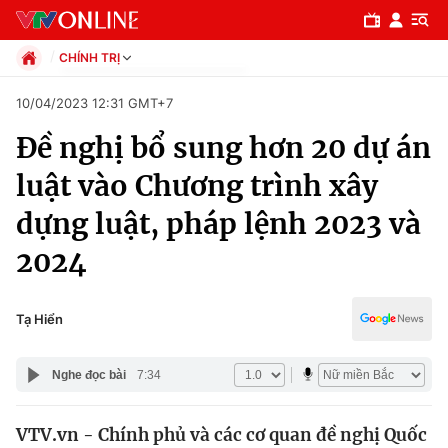
CHÍNH TRỊ
Chính trị
10/04/2023 12:31 GMT+7
Xã hội
Đề nghị bổ sung hơn 20 dự án
Pháp luật
Chuyên mục
Kinh tế
luật vào Chương trình xây
Thể thao
Chính trị
dựng luật, pháp lệnh 2023 và
Truyền hình
Văn hóa - Giải trí
2024
Xã hội
Y tế
Đời sống
Pháp luật
Tạ Hiển
Công nghệ
Giáo dục
Y tế
Nghe đọc bài
7:34
Thế giới
VTV.vn - Chính phủ và các cơ quan đề nghị Quốc