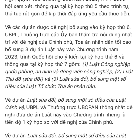
Giấy phép hoạt động báo in và báo điện tử số 483/GP-BTTTT
hội xem xét, thông qua tại kỳ họp thứ 5 theo trình tự,
cấp ngày 29/12/2023
thủ tục rút gọn để kịp thời đáp ứng yêu cầu thực tiễn.
Tổng Biên tập:
Vũ Thanh Thủy
Về các dự án được đề nghị bổ sung vào kỳ họp thứ 6,
Phó Tổng Biên tập:
Nguyễn Thị Mỹ Hạnh, Phạm Quốc Thắng,
UBPL, Thường trực các Ủy ban thẩm tra nội dung nhất
Nguyễn Trọng Ninh
trí với đề nghị của Chính phủ, Tòa án nhân dân tối cao
Tổng đài VTV:
024.38 355 931 - 024.38 355 932
bổ sung 3 dự án Luật này vào Chương trình năm
Ðiện thoại Thời báo VTV:
024.66 897 897
2023, trình Quốc hội cho ý kiến tại kỳ họp thứ 6 và
Email:
toasoan@vtv.vn
thông qua tại kỳ họp thứ 7 gồm:
(1) Luật Công nghiệp
Liên hệ quảng cáo:
024-7300.7108
quốc phòng, an ninh và động viên công nghiệp, (2) Luật
Thủ đô (sửa đổi) và (3) Luật sửa đổi, bổ sung một số
điều của Luật Tổ chức Tòa án nhân dân.
Về dự án
Luật sửa đổi, bổ sung một số điều của Luật
Cảnh vệ,
UBPL và Thường trực UBQPAN thống nhất đề
nghị đưa dự án Luật này vào Chương trình nhưng lùi
tiến độ 1 kỳ họp so với đề nghị của Chính phủ.
Về dự án
Luật sửa đổi, bổ sung một số điều của Luật