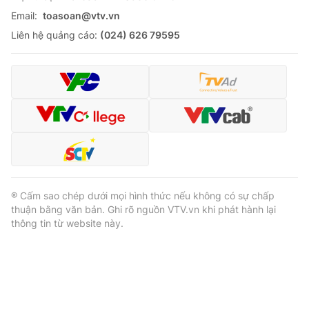
Email:
toasoan@vtv.vn
Liên hệ quảng cáo:
(024) 626 79595
® Cấm sao chép dưới mọi hình thức nếu không có sự chấp
thuận bằng văn bản. Ghi rõ nguồn VTV.vn khi phát hành lại
thông tin từ website này.