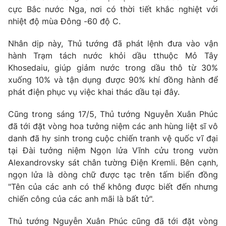
Giao lưu trực tuyến
cực Bắc nước Nga, nơi có thời tiết khắc nghiệt với
Sản phẩm
nhiệt độ mùa Đông -60 độ C.
Lịch phát sóng
Thị trường
Nhân dịp này, Thủ tướng đã phát lệnh đưa vào vận
Tư vấn
hành Trạm tách nước khỏi dầu tthuộc Mỏ Tây
Chuyên mục khác
Khosedaiu, giúp giảm nước trong dầu thô từ 30%
xuống 10% và tận dụng được 90% khí đồng hành để
Emagazine
Podcast
phát điện phục vụ việc khai thác dầu tại đây.
Photo
Cũng trong sáng 17/5, Thủ tướng Nguyễn Xuân Phúc
Infographic
đã tới đặt vòng hoa tưởng niệm các anh hùng liệt sĩ vô
danh đã hy sinh trong cuộc chiến tranh vệ quốc vĩ đại
Video
Shorts video
tại Đài tưởng niệm Ngọn lửa Vĩnh cửu trong vườn
Alexandrovsky sát chân tường Điện Kremli. Bên cạnh,
VTV Money
VTV Thể thao
ngọn lửa là dòng chữ được tạc trên tấm biển đồng
"Tên của các anh có thể không được biết đến nhưng
chiến công của các anh mãi là bất tử".
VTV Sức khoẻ
Bất động sản
Thủ tướng Nguyễn Xuân Phúc cũng đã tới đặt vòng