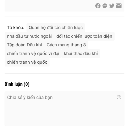
Từ khóa:
Quan hệ đối tác chiến lược
® Cấm sao chép dưới mọi hình thức nếu không có sự chấp
thuận bằng văn bản. Ghi rõ nguồn VTV.vn khi phát hành lại
nhà đầu tư nước ngoài
đối tác chiến lược toàn diện
thông tin từ website này.
Tập đoàn Dầu khí
Cách mạng tháng 8
chiến tranh vệ quốc vĩ đại
khai thác dầu khí
chiến tranh vệ quốc
Bình luận
(
0
)