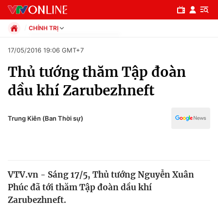
CHÍNH TRỊ
Chính trị
17/05/2016 19:06 GMT+7
Xã hội
Thủ tướng thăm Tập đoàn
Pháp luật
Chuyên mục
Kinh tế
dầu khí Zarubezhneft
Thể thao
Chính trị
Truyền hình
Văn hóa - Giải trí
Trung Kiên (Ban Thời sự)
Xã hội
Y tế
Đời sống
Pháp luật
Công nghệ
Giáo dục
VTV.vn - Sáng 17/5, Thủ tướng Nguyễn Xuân
Y tế
Phúc đã tới thăm Tập đoàn dầu khí
Zarubezhneft.
Thế giới