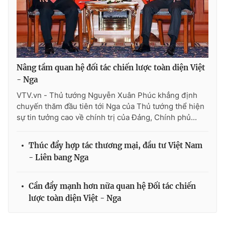
Cơ quan báo chí:
Thời báo VTV
Giấy phép hoạt động báo in và báo điện tử số 483/GP-BTTTT
cấp ngày 29/12/2023
Tổng Biên tập:
Vũ Thanh Thủy
Phó Tổng Biên tập:
Nguyễn Thị Mỹ Hạnh, Phạm Quốc Thắng,
Nâng tầm quan hệ đối tác chiến lược toàn diện Việt
Nguyễn Trọng Ninh
- Nga
Tổng đài VTV:
024.38 355 931 - 024.38 355 932
VTV.vn - Thủ tướng Nguyễn Xuân Phúc khẳng định
Ðiện thoại Thời báo VTV:
024.66 897 897
chuyến thăm đầu tiên tới Nga của Thủ tướng thể hiện
sự tin tưởng cao về chính trị của Đảng, Chính phủ...
Email:
toasoan@vtv.vn
Liên hệ quảng cáo:
024-7300.7108
Thúc đẩy hợp tác thương mại, đầu tư Việt Nam
- Liên bang Nga
Cần đẩy mạnh hơn nữa quan hệ Đối tác chiến
lược toàn diện Việt - Nga