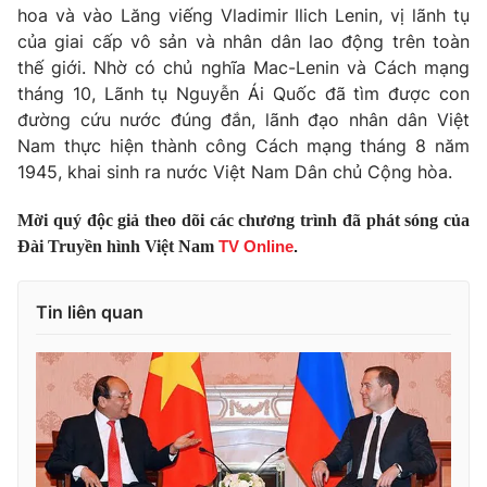
Thị trường 24h
Tấm lòng Việt
hoa và vào Lăng viếng Vladimir Ilich Lenin, vị lãnh tụ
của giai cấp vô sản và nhân dân lao động trên toàn
thế giới. Nhờ có chủ nghĩa Mac-Lenin và Cách mạng
VTV4
Vươn mình bằng AI
tháng 10, Lãnh tụ Nguyễn Ái Quốc đã tìm được con
đường cứu nước đúng đắn, lãnh đạo nhân dân Việt
VTV9
VTV8
Nam thực hiện thành công Cách mạng tháng 8 năm
1945, khai sinh ra nước Việt Nam Dân chủ Cộng hòa.
Liên hệ tòa soạn
English
Mời quý độc giả theo dõi các chương trình đã phát sóng của
Đài Truyền hình Việt Nam
TV Online
.
Tin liên quan
THỜI BÁO VTV
Theo dõi báo trên
Cơ quan chủ quản:
Đài Truyền hình Việt Nam