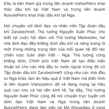
Đây là bên tham gia trong liên doanh VietsoPetro khai
Tin tức
thác dầu khí tại Việt Nam và trong liên doanh
Kinh tế
RusvietPetro khai thác dầu khí tại Nga.
Thế giới đó đây
Tài chính
Dữ liệu và đời sống
Câu chuyện quốc tế
Nói chuyện với lãnh đạo và nhân viên Tập đoàn dầu
Thị trường
khí Zarubezhnef, Thủ tướng Nguyễn Xuân Phúc cho
biết tại cuộc hội đàm với Thủ tướng Medvedev, hai
Truyền hình
Góc doanh nghiệp
nhà lãnh đạo đều khẳng định dầu khí và năng lượng là
Phim VTV
một trong những trọng tâm của mối quan hệ đối tác
Giải trí
chiến lược toàn diện Việt - Nga. Thủ tướng cũng
Hậu trường
khẳng định, Chính phủ Việt Nam sẽ tạo điều kiện
Điện ảnh
Đời sống
thuận lợi cho các nhà đầu tư nước ngoài trong đó có
Nhân vật
Âm nhạc
Tập đoàn dầu khí Zarubezhneft cũng như các nhà đầu
Du lịch
Khán giả
tư Nga khác làm ăn hiệu quả ở Việt Nam mà điển hình
Giáo dục
Sao
là liên doanh Vietsopetro đã và đang mang lại hiệu
Làm đẹp
Giải sao mai
quả cao cho cả hai nền kinh tế. Tại đây, Thủ tướng
Tuyển sinh
Công nghệ
Nguyễn Xuân Phúc cũng đã nói chuyện trực tuyến với
Chất lượng cuộc sống
Học trực tuyến
lãnh đạo Việt Nam và Nga trong liên doanh
Hitech Công nghệ tương lai
RusvietPetro đang làm việc tại Mỏ Khoseđaiu ở vùng