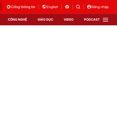
Cổng thông tin
English
Đăng nhập
CÔNG NGHỆ
GIÁO DỤC
VIDEO
PODCAST
VTV Money
VTV Thể thao
VTV Sức khoẻ
Bất động sản
Thị trường 24h
Tấm lòng Việt
Vươn mình bằng AI
VTV4
VTV8
VTV9
Lịch phát sóng
Giao lưu trực tuyến
Sự kiện