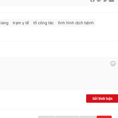
Giang
trạm y tế
tổ công tác
tình hình dịch bệnh
Gửi bình luận