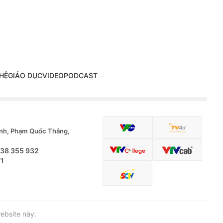
HỆ
GIÁO DỤC
VIDEO
PODCAST
nh, Phạm Quốc Thắng,
.38 355 932
71
ebsite này.