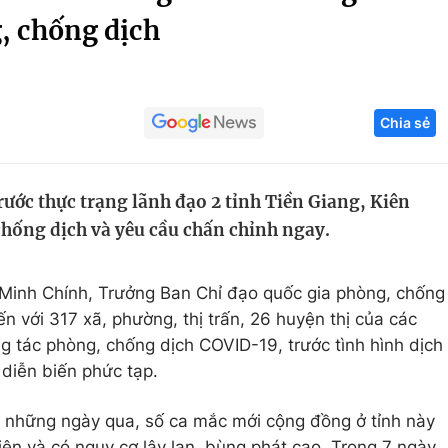
, chống dịch
Góc ảnh
Giáo dục
Công nghệ
Chia sẻ
Tuyển sinh
Hitech Công ng
Học trực tuyến
Sản phẩm
rước thực trạng lãnh đạo 2 tỉnh Tiền Giang, Kiên
g
Thị trường
hống dịch và yêu cầu chấn chỉnh ngay.
Tư vấn
Minh Chính, Trưởng Ban Chỉ đạo quốc gia phòng, chống
ến với 317 xã, phường, thị trấn, 26 huyện thị của các
g tác phòng, chống dịch COVID-19, trước tình hình dịch
 diễn biến phức tạp.
, những ngày qua, số ca mắc mới cộng đồng ở tỉnh này
hiện và có nguy cơ lây lan, bùng phát cao. Trong 7 ngày