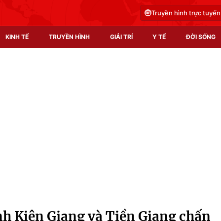
Truyền hình trực tuyến
KINH TẾ
TRUYỀN HÌNH
GIẢI TRÍ
Y TẾ
ĐỜI SỐNG
Pháp luật
Y tế
Truyền hình
Multimedia
Phim VTV
Video
Hậu trường
Shorts video
Nhân vật
Podcast
Khán giả
EMagazine
Giải sao mai
Photo
nh Kiên Giang và Tiền Giang chấn
Infographic