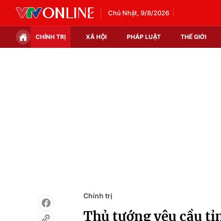
Chủ Nhật, 9/8/2026
CHÍNH TRỊ
XÃ HỘI
PHÁP LUẬT
THẾ GIỚI
Chính trị
Xã hội
Thế giới
Kinh tế
Tin tức
Tài chính
Thế giới đó đây
Thị trường
Câu chuyện quốc tế
Góc doanh nghiệp
Dữ liệu và đời sống
Chính trị
Thủ tướng yêu cầu tỉ