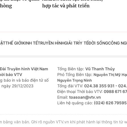
phòng
hợp tác và phát triển
UẬT
THẾ GIỚI
KINH TẾ
TRUYỀN HÌNH
GIẢI TRÍ
Y TẾ
ĐỜI SỐNG
CÔNG NG
Đài Truyền hình Việt Nam
Tổng Biên tập:
Vũ Thanh Thủy
hời báo VTV
Phó Tổng Biên tập:
Nguyễn Thị Mỹ Hạ
g báo in và báo điện tử số
Nguyễn Trọng Ninh
 ngày 29/12/2023
Tổng đài VTV:
024.38 355 931 - 024
Ðiện thoại Thời báo VTV:
0988 671 6
Email:
toasoan@vtv.vn
Liên hệ quảng cáo:
(024) 626 79595
bằng văn bản. Ghi rõ nguồn VTV.vn khi phát hành lại thông tin từ w