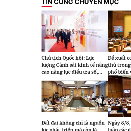
TIN CÙNG CHUYÊN MỤC
Chủ tịch Quốc hội: Lực
Đề xuất c
lượng Cảnh sát kinh tế nâng
thủ tron
cao năng lực điều tra số,...
phổ biến v
Đất đai không chỉ là nguồn
Ngày 8/8,
lực phát triển mà còn là
luận các 