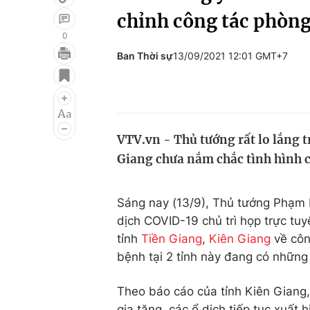
chỉnh công tác phòng
0
Ban Thời sự
13/09/2021 12:01 GMT+7
Giải trí
Đời sống
Điện ảnh
Du lịch
Âm nhạc
Làm đẹp
VTV.vn - Thủ tướng rất lo lắng t
Sao
Chất lượng cuộc sốn
Giang chưa nắm chắc tình hình c
Sáng nay (13/9), Thủ tướng Phạm 
dịch COVID-19 chủ trì họp trực tuy
tỉnh
Tiền Giang
,
Kiên Giang
về côn
bệnh tại 2 tỉnh này đang có những
Theo báo cáo của tỉnh Kiên Giang
gia tăng, các ổ dịch tiếp tục xuất 