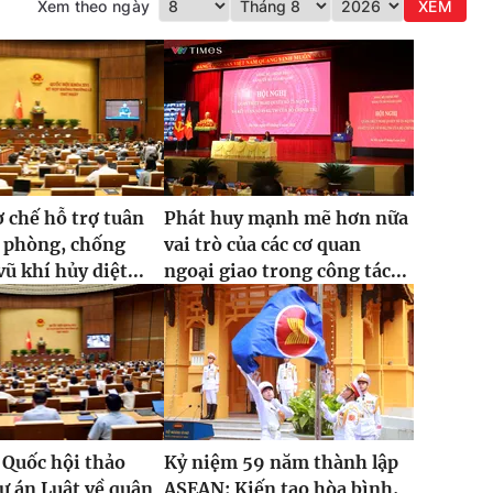
Xem theo ngày
XEM
ơ chế hỗ trợ tuân
Phát huy mạnh mẽ hơn nữa
g phòng, chống
vai trò của các cơ quan
ũ khí hủy diệt...
ngoại giao trong công tác...
 Quốc hội thảo
Kỷ niệm 59 năm thành lập
dự án Luật về quân
ASEAN: Kiến tạo hòa bình,