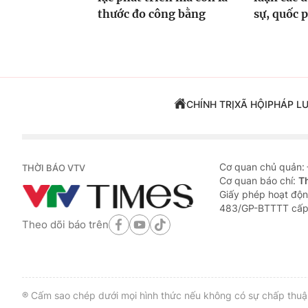
thước đo công bằng
sự, quốc 
CHÍNH TRỊ
XÃ HỘI
PHÁP L
Cơ quan chủ quản:
THỜI BÁO VTV
Cơ quan báo chí:
T
Giấy phép hoạt độn
483/GP-BTTTT cấp
Theo dõi báo trên
® Cấm sao chép dưới mọi hình thức nếu không có sự chấp thuận 