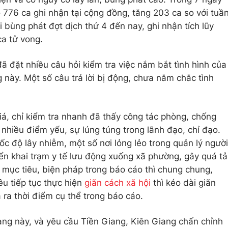
ó 776 ca ghi nhận tại cộng đồng, tăng 203 ca so với tuầ
i bùng phát đợt dịch thứ 4 đến nay, ghi nhận tích lũy
a tử vong.
ã đặt nhiều câu hỏi kiểm tra việc nắm bắt tình hình của
 này. Một số câu trả lời bị động, chưa nắm chắc tình
á, chỉ kiểm tra nhanh đã thấy công tác phòng, chống
 nhiều điểm yếu, sự lúng túng trong lãnh đạo, chỉ đạo.
c độ lây nhiễm, một số nơi lỏng lẻo trong quản lý người
iển khai trạm y tế lưu động xuống xã phường, gây quá tả
c mục tiêu, biện pháp trong báo cáo thì chung chung,
êu tiếp tục thực hiện
giãn cách xã hội
thì kéo dài giãn
ra thời điểm cụ thể trong báo cáo.
rạng này, và yêu cầu Tiền Giang, Kiên Giang chấn chỉnh