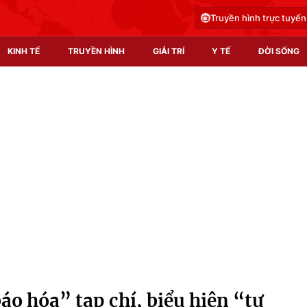
Truyền hình trực tuyến
KINH TẾ
TRUYỀN HÌNH
GIẢI TRÍ
Y TẾ
ĐỜI SỐNG
Pháp luật
Y tế
Truyền hình
Multimedia
Phim VTV
Video
Hậu trường
Shorts video
Nhân vật
Podcast
Khán giả
EMagazine
Giải sao mai
Photo
áo hóa” tạp chí, biểu hiện “tư
Infographic