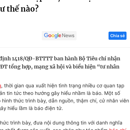
ư thế nào?
Góc ảnh
Giáo dục
Công nghệ
Chia sẻ
Tuyển sinh
Hitech Công ng
Học trực tuyến
Sản phẩm
 định 1418/QĐ-BTTTT ban hành Bộ Tiêu chí nhận
g
Thị trường
TĐT tổng hợp, mạng xã hội và biểu hiện “tư nhân
Tư vấn
g
, thời gian qua xuất hiện tình trạng nhiều cơ quan tạp
bản tin tức theo hướng gây hiểu nhầm là báo. Một số
ó hình thức trình bày, dẫn nguồn, thậm chí, cử nhân viên
gây hiểu lầm là báo điện tử.
hức trình bày, đưa nội dung thông tin với danh nghĩa