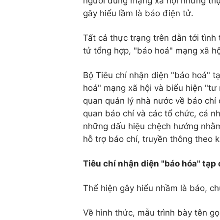
người dùng mạng xã hội nhưng th
gây hiểu lầm là báo điện tử.
Tất cả thực trạng trên dẫn tới tình
tử tổng hợp, "báo hoá" mạng xã hội
Bộ Tiêu chí nhận diện "báo hoá" tạ
hoá" mạng xã hội và biểu hiện "tư 
quan quản lý nhà nước về báo chí
quan báo chí và các tổ chức, cá nh
những dấu hiệu chệch hướng nhằm 
hỗ trợ báo chí, truyền thông theo k
Tiêu chí nhận diện "báo hóa" tạp 
Thể hiện gây hiểu nhầm là báo, chủ
Về hình thức, mẫu trình bày tên gọ