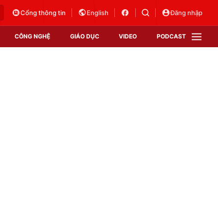
Cổng thông tin
English
Đăng nhập
CÔNG NGHỆ
GIÁO DỤC
VIDEO
PODCAST
VTV Money
VTV Thể thao
VTV Sức khoẻ
Bất động sản
Thị trường 24h
Tấm lòng Việt
Vươn mình bằng AI
VTV4
VTV8
VTV9
Lịch phát sóng
Giao lưu trực tuyến
Sự kiện