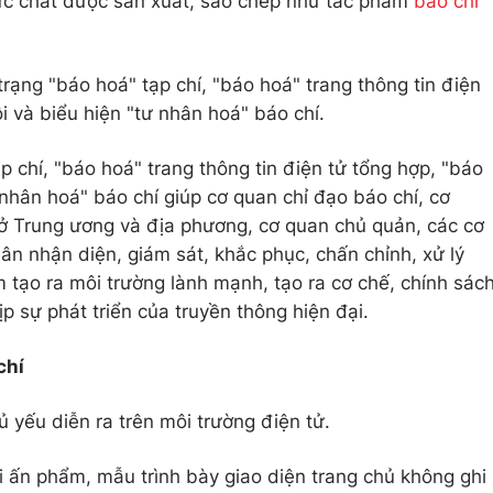
ực chất được sản xuất, sao chép như tác phẩm
báo chí
 trạng "báo hoá" tạp chí, "báo hoá" trang thông tin điện
 và biểu hiện "tư nhân hoá" báo chí.
p chí, "báo hoá" trang thông tin điện tử tổng hợp, "báo
nhân hoá" báo chí giúp cơ quan chỉ đạo báo chí, cơ
 ở Trung ương và địa phương, cơ quan chủ quản, các cơ
ân nhận diện, giám sát, khắc phục, chấn chỉnh, xử lý
tạo ra môi trường lành mạnh, tạo ra cơ chế, chính sác
ịp sự phát triển của truyền thông hiện đại.
chí
 yếu diễn ra trên môi trường điện tử.
i ấn phẩm, mẫu trình bày giao diện trang chủ không ghi