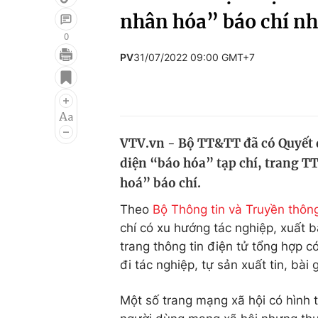
nhân hóa” báo chí nh
0
PV
31/07/2022 09:00 GMT+7
Giải trí
Đời sống
Điện ảnh
Du lịch
Âm nhạc
Làm đẹp
VTV.vn - Bộ TT&TT đã có Quyết
Sao
Chất lượng cuộc sốn
diện “báo hóa” tạp chí, trang T
hoá” báo chí.
Theo
Bộ Thông tin và Truyền thôn
chí có xu hướng tác nghiệp, xuất 
trang thông tin điện tử tổng hợp c
đi tác nghiệp, tự sản xuất tin, bài 
Một số trang mạng xã hội có hình t