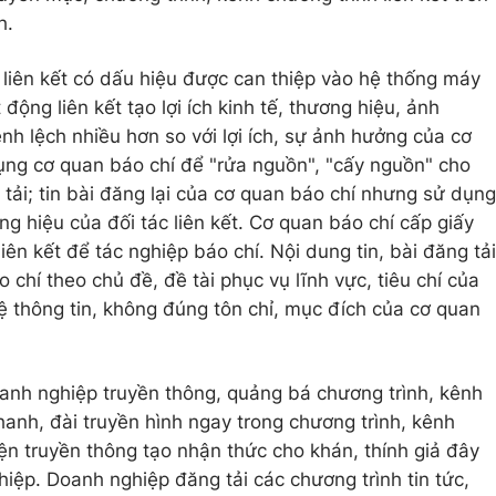
h.
vị liên kết có dấu hiệu được can thiệp vào hệ thống máy
 động liên kết tạo lợi ích kinh tế, thương hiệu, ảnh
ênh lệch nhiều hơn so với lợi ích, sự ảnh hưởng của cơ
dụng cơ quan báo chí để "rửa nguồn", "cấy nguồn" cho
 tải; tin bài đăng lại của cơ quan báo chí nhưng sử dụng
g hiệu của đối tác liên kết. Cơ quan báo chí cấp giấy
liên kết để tác nghiệp báo chí. Nội dung tin, bài đăng tải
chí theo chủ đề, đề tài phục vụ lĩnh vực, tiêu chí của
 lệ thông tin, không đúng tôn chỉ, mục đích của cơ quan
Doanh nghiệp truyền thông, quảng bá chương trình, kênh
thanh, đài truyền hình ngay trong chương trình, kênh
ện truyền thông tạo nhận thức cho khán, thính giả đây
iệp. Doanh nghiệp đăng tải các chương trình tin tức,