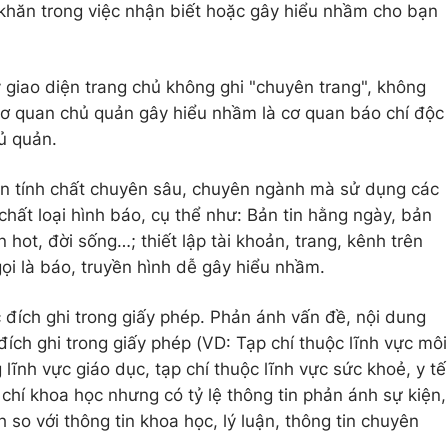
ó khăn trong việc nhận biết hoặc gây hiểu nhầm cho bạn
giao diện trang chủ không ghi "chuyên trang", không
n cơ quan chủ quản gây hiểu nhầm là cơ quan báo chí độc
hủ quản.
n tính chất chuyên sâu, chuyên ngành mà sử dụng các
hất loại hình báo, cụ thể như: Bản tin hằng ngày, bản
tin hot, đời sống…; thiết lập tài khoản, trang, kênh trên
ọi là báo, truyền hình dễ gây hiểu nhầm.
 đích ghi trong giấy phép. Phản ánh vấn đề, nội dung
đích ghi trong giấy phép (VD: Tạp chí thuộc lĩnh vực môi
lĩnh vực giáo dục, tạp chí thuộc lĩnh vực sức khoẻ, y tế
 chí khoa học nhưng có tỷ lệ thông tin phản ánh sự kiện,
 so với thông tin khoa học, lý luận, thông tin chuyên