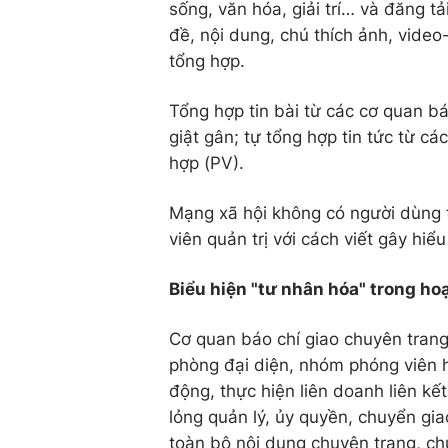
sống, văn hóa, giải trí… và đăng tải
đề, nội dung, chú thích ảnh, video
tổng hợp.
Tổng hợp tin bài từ các cơ quan báo
giật gân; tự tổng hợp tin tức từ cá
hợp (PV).
Mạng xã hội không có người dùng tư
viên quản trị với cách viết gây hiể
Biểu hiện "tư nhân hóa" trong hoạ
Cơ quan báo chí giao chuyên trang
phòng đại diện, nhóm phóng viên h
động, thực hiện liên doanh liên k
lỏng quản lý, ủy quyền, chuyển gi
toàn bộ nội dung chuyên trang, chu