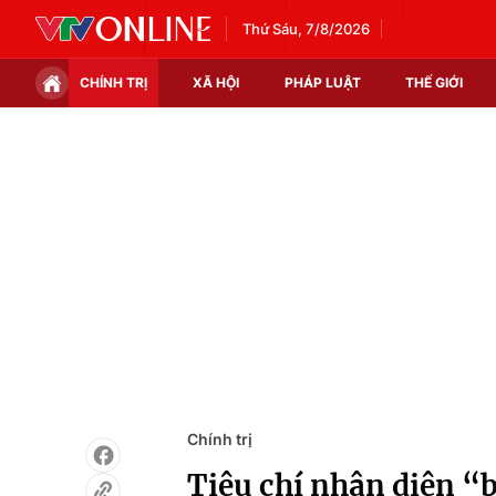
Thứ Sáu, 7/8/2026
CHÍNH TRỊ
XÃ HỘI
PHÁP LUẬT
THẾ GIỚI
Chính trị
Xã hội
Thế giới
Kinh tế
Tin tức
Tài chính
Thế giới đó đây
Thị trường
Câu chuyện quốc tế
Góc doanh nghiệp
Dữ liệu và đời sống
Chính trị
Tiêu chí nhận diện “b