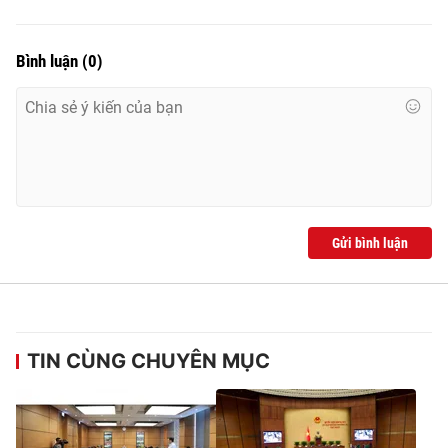
Bình luận
(
0
)
Gửi bình luận
TIN CÙNG CHUYÊN MỤC