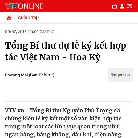
CHÍNH TRỊ
Chính trị
09/07/2015 20:01 GMT+7
Xã hội
Tổng Bí thư dự lễ ký kết hợp
Pháp luật
Chuyên mục
Kinh tế
tác Việt Nam - Hoa Kỳ
Thể thao
Chính trị
Truyền hình
Văn hóa - Giải trí
Phương Mai (Ban Thời sự)
Xã hội
Y tế
Đời sống
Pháp luật
Công nghệ
Giáo dục
VTV.vn - Tổng Bí thư Nguyễn Phú Trọng đã
Y tế
chứng kiến lễ ký kết một số văn kiện hợp tác
trong một loạt các lĩnh vực quan trọng như
Thế giới
ngân hàng, hàng không, dầu khí, điện năng.