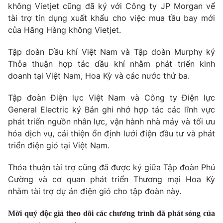
Giao lưu trực tuyến
không Vietjet cũng đã ký với Công ty JP Morgan vể
Sản phẩm
tài trợ tín dụng xuất khẩu cho việc mua tầu bay mới
Lịch phát sóng
của Hãng Hàng không Vietjet.
Thị trường
Tư vấn
Tập đoàn Dầu khí Việt Nam và Tập đoàn Murphy ký
Thỏa thuận hợp tác dầu khí nhằm phát triển kinh
Chuyên mục khác
doanh tại Việt Nam, Hoa Kỳ và các nước thứ ba.
Emagazine
Podcast
Tập đoàn Điện lực Việt Nam và Công ty Điện lực
General Electric ký Bản ghi nhớ hợp tác các lĩnh vực
Photo
Infographic
phát triển nguồn nhân lực, vận hành nhà máy và tối ưu
hóa dịch vụ, cải thiện ổn định lưới điện đầu tư và phát
Video
Shorts video
triển điện gió tại Việt Nam.
Thỏa thuận tài trợ cũng đã được ký giữa Tập đoàn Phú
VTV Money
VTV Thể thao
Cường và cơ quan phát triển Thương mại Hoa Kỳ
nhằm tài trợ dự án điện gió cho tập đoàn này.
VTV Sức khoẻ
Bất động sản
Mời quý độc giả theo dõi các chương trình đã phát sóng của