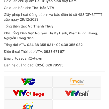
Cơ quan chủ quản:
Đài Truyền hình Việt Nam
Cơ quan báo chí:
Thời báo VTV
Giấy phép hoạt động báo in và báo điện tử số 483/GP-BTTTT
cấp ngày 29/12/2023
Tổng Biên tập:
Vũ Thanh Thủy
Phó Tổng Biên tập:
Nguyễn Thị Mỹ Hạnh, Phạm Quốc Thắng,
Nguyễn Trọng Ninh
Tổng đài VTV:
024.38 355 931 - 024.38 355 932
Ðiện thoại Thời báo VTV:
0988 671 671
Email:
toasoan@vtv.vn
Liên hệ quảng cáo:
(024) 626 79595