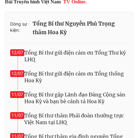
Đài Truyền hình Việt Nam
TV Online.
Thị trường 24h
Tấm lòng Việt
VTV4
Vươn mình bằng AI
Tổng Bí thư Nguyễn Phú Trọng
Dòng sự
kiện:
thăm Hoa Kỳ
VTV9
VTV8
Tổng Bí thư gửi điện cảm ơn Tổng Thư ký
12/07
Liên hệ tòa soạn
English
LHQ
Tổng Bí thư gửi điện cảm ơn Tổng thống
12/07
Hoa Kỳ
THỜI BÁO VTV
Tổng Bí thư gặp Lãnh đạo Đảng Cộng sản
11/07
Hoa Kỳ và bạn bè cánh tả Hoa Kỳ
Tổng Bí thư thăm Phái đoàn thường trực
11/07
Theo dõi báo trên
Việt Nam tại LHQ
Tổng Bí thư thăm gia đình nguyên Tổng
11/07
Cơ quan chủ quản:
Đài Truyền hình Việt Nam