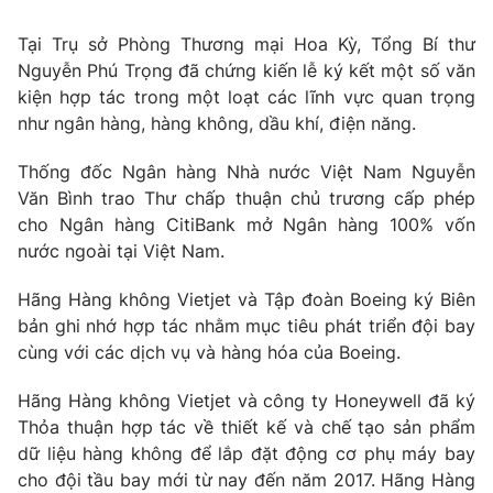
Tin tức
Tại Trụ sở Phòng Thương mại Hoa Kỳ, Tổng Bí thư
Kinh tế
Nguyễn Phú Trọng đã chứng kiến lễ ký kết một số văn
Thế giới đó đây
Tài chính
kiện hợp tác trong một loạt các lĩnh vực quan trọng
Dữ liệu và đời sống
Câu chuyện quốc tế
như ngân hàng, hàng không, dầu khí, điện năng.
Thị trường
Thống đốc Ngân hàng Nhà nước Việt Nam Nguyễn
Truyền hình
Góc doanh nghiệp
Văn Bình trao Thư chấp thuận chủ trương cấp phép
Phim VTV
cho Ngân hàng CitiBank mở Ngân hàng 100% vốn
Giải trí
nước ngoài tại Việt Nam.
Hậu trường
Điện ảnh
Hãng Hàng không Vietjet và Tập đoàn Boeing ký Biên
Đời sống
Nhân vật
bản ghi nhớ hợp tác nhằm mục tiêu phát triển đội bay
Âm nhạc
Du lịch
Khán giả
cùng với các dịch vụ và hàng hóa của Boeing.
Giáo dục
Sao
Làm đẹp
Giải sao mai
Hãng Hàng không Vietjet và công ty Honeywell đã ký
Tuyển sinh
Thỏa thuận hợp tác về thiết kế và chế tạo sản phẩm
Công nghệ
Chất lượng cuộc sống
dữ liệu hàng không để lắp đặt động cơ phụ máy bay
Học trực tuyến
Hitech Công nghệ tương lai
cho đội tầu bay mới từ nay đến năm 2017. Hãng Hàng