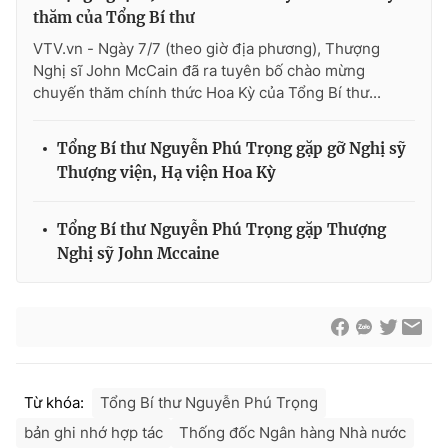
thăm của Tổng Bí thư
VTV.vn - Ngày 7/7 (theo giờ địa phương), Thượng
Nghị sĩ John McCain đã ra tuyên bố chào mừng
chuyến thăm chính thức Hoa Kỳ của Tổng Bí thư...
® Cấm sao chép dưới mọi hình thức nếu không có sự chấp
thuận bằng văn bản. Ghi rõ nguồn VTV.vn khi phát hành lại
thông tin từ website này.
Tổng Bí thư Nguyễn Phú Trọng gặp gỡ Nghị sỹ
Thượng viện, Hạ viện Hoa Kỳ
Tổng Bí thư Nguyễn Phú Trọng gặp Thượng
Nghị sỹ John Mccaine
Từ khóa:
Tổng Bí thư Nguyễn Phú Trọng
bản ghi nhớ hợp tác
Thống đốc Ngân hàng Nhà nước