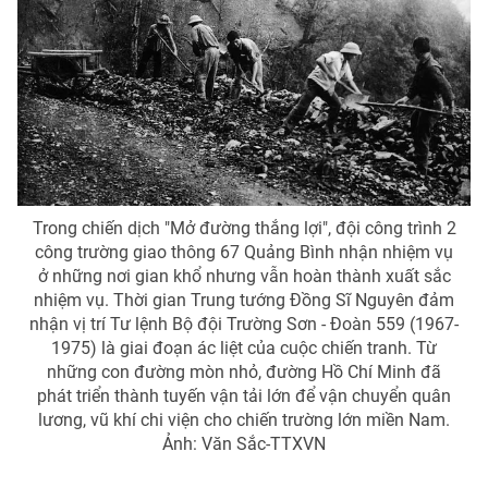
Giao lưu trực tuyến
Sản phẩm
Lịch phát sóng
Thị trường
Tư vấn
Chuyên mục khác
Emagazine
Podcast
Trong chiến dịch "Mở đường thắng lợi", đội công trình 2
Photo
Infographic
công trường giao thông 67 Quảng Bình nhận nhiệm vụ
ở những nơi gian khổ nhưng vẫn hoàn thành xuất sắc
nhiệm vụ. Thời gian Trung tướng Đồng Sĩ Nguyên đảm
Video
Shorts video
nhận vị trí Tư lệnh Bộ đội Trường Sơn - Đoàn 559 (1967-
1975) là giai đoạn ác liệt của cuộc chiến tranh. Từ
VTV Money
VTV Thể thao
những con đường mòn nhỏ, đường Hồ Chí Minh đã
phát triển thành tuyến vận tải lớn để vận chuyển quân
lương, vũ khí chi viện cho chiến trường lớn miền Nam.
VTV Sức khoẻ
Bất động sản
Ảnh: Văn Sắc-TTXVN