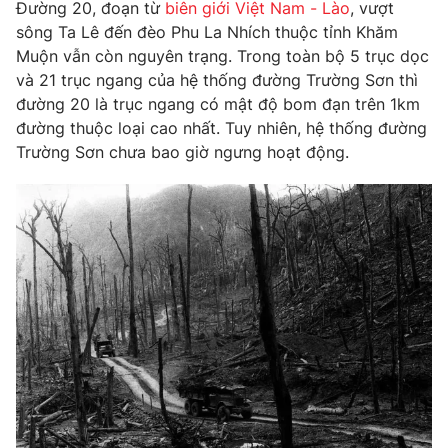
Đường 20, đoạn từ
biên giới Việt Nam - Lào
, vượt
Thị trường 24h
Tấm lòng Việt
sông Ta Lê đến đèo Phu La Nhích thuộc tỉnh Khăm
Muộn vẫn còn nguyên trạng. Trong toàn bộ 5 trục dọc
VTV4
Vươn mình bằng AI
và 21 trục ngang của hệ thống đường Trường Sơn thì
đường 20 là trục ngang có mật độ bom đạn trên 1km
VTV9
VTV8
đường thuộc loại cao nhất. Tuy nhiên, hệ thống đường
Trường Sơn chưa bao giờ ngưng hoạt động.
Liên hệ tòa soạn
English
THỜI BÁO VTV
Theo dõi báo trên
Cơ quan chủ quản:
Đài Truyền hình Việt Nam