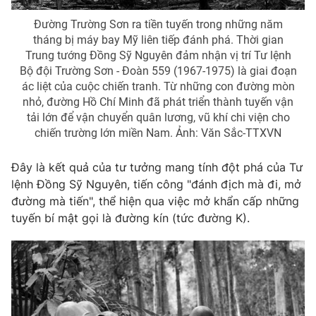
Cơ quan báo chí:
Thời báo VTV
Đường Trường Sơn ra tiền tuyến trong những năm
Giấy phép hoạt động báo in và báo điện tử số 483/GP-BTTTT
tháng bị máy bay Mỹ liên tiếp đánh phá. Thời gian
cấp ngày 29/12/2023
Trung tướng Đồng Sỹ Nguyên đảm nhận vị trí Tư lệnh
Bộ đội Trường Sơn - Đoàn 559 (1967-1975) là giai đoạn
Tổng Biên tập:
Vũ Thanh Thủy
ác liệt của cuộc chiến tranh. Từ những con đường mòn
Phó Tổng Biên tập:
Nguyễn Thị Mỹ Hạnh, Phạm Quốc Thắng,
nhỏ, đường Hồ Chí Minh đã phát triển thành tuyến vận
Nguyễn Trọng Ninh
tải lớn để vận chuyển quân lương, vũ khí chi viện cho
Tổng đài VTV:
024.38 355 931 - 024.38 355 932
chiến trường lớn miền Nam. Ảnh: Văn Sắc-TTXVN
Ðiện thoại Thời báo VTV:
024.66 897 897
Email:
toasoan@vtv.vn
Đây là kết quả của tư tưởng mang tính đột phá của Tư
lệnh Đồng Sỹ Nguyên, tiến công "đánh địch mà đi, mở
Liên hệ quảng cáo:
024-7300.7108
đường mà tiến", thể hiện qua việc mở khẩn cấp những
tuyến bí mật gọi là đường kín (tức đường K).