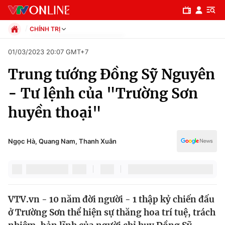
CHÍNH TRỊ
Chính trị
01/03/2023 20:07 GMT+7
Xã hội
Trung tướng Đồng Sỹ Nguyên
Pháp luật
Chuyên mục
Kinh tế
- Tư lệnh của "Trường Sơn
Thể thao
Chính trị
huyền thoại"
Truyền hình
Văn hóa - Giải trí
Xã hội
Y tế
Ngọc Hà, Quang Nam, Thanh Xuân
Đời sống
Pháp luật
Công nghệ
Giáo dục
Y tế
VTV.vn - 10 năm đời người - 1 thập kỷ chiến đấu
ở Trường Sơn thể hiện sự thăng hoa trí tuệ, trách
Thế giới