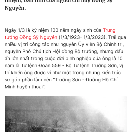
nhiệm, bản lĩnh của người chỉ huy Đồng Sỹ
Tin tức
Nguyên.
Kinh tế
Thế giới đó đây
Tài chính
Dữ liệu và đời sống
Ngày 1/3 là kỷ niệm 100 năm ngày sinh của
Trung
Câu chuyện quốc tế
Thị trường
tướng Đồng Sỹ Nguyên
(1/3/1923- 1/3/2023). Trải qua
nhiều vị trí công tác như nguyên Ủy viên Bộ Chính trị,
Truyền hình
Góc doanh nghiệp
nguyên Phó Chủ tịch Hội đồng Bộ trưởng, nhưng dấu
ấn lớn nhất trong cuộc đời binh nghiệp của ông là 10
Phim VTV
Giải trí
năm là Tư lệnh Đoàn 559 - Bộ Tư lệnh Trường Sơn, vị
Hậu trường
trí khiến ông được ví như một trong những kiến trúc
Điện ảnh
sư góp phần làm nên "Trường Sơn - Đường Hồ Chí
Đời sống
Nhân vật
Minh huyền thoại".
Âm nhạc
Du lịch
Khán giả
Giáo dục
Sao
Làm đẹp
Giải sao mai
Tuyển sinh
Công nghệ
Chất lượng cuộc sống
Học trực tuyến
Hitech Công nghệ tương lai